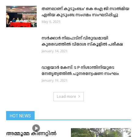
തണലാണ് കുടുംബം’ കെ ഐ ജി സാൽമിയ
ഏരിയ കുടുംബ സംഗമം സംഘടിപ്പിച്ചു
May 6, 2025
സർക്കാർ നിലപാടിന് വിരുദ്ധമായി
കുവൈത്തിൽ വിദേശ സ്കൂളിൽ പരീക്ഷ
January 14, 2021
വാളയാർ കേസ്: ട P നിശാന്തിനിയുടെ
നേതൃത്വത്തിൽ പുനരന്വേഷണ സംഘം
January 19, 2021
Load more
HOT NEWS
അമ്മൂമ്മ കിണറ്റില്‍