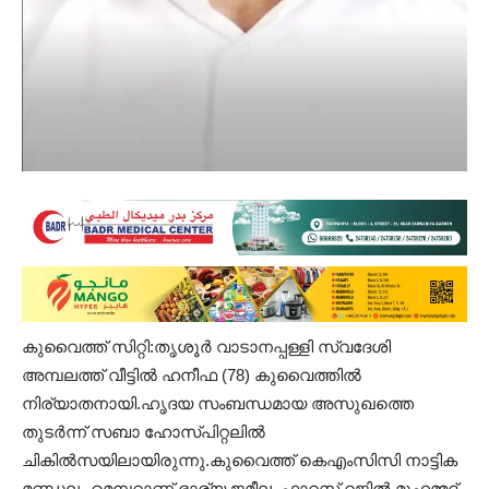
കുവൈത്ത് സിറ്റി:തൃശൂർ വാടാനപ്പള്ളി സ്വദേശി
അമ്പലത്ത് വീട്ടിൽ ഹനീഫ (78) കുവൈത്തിൽ
നിര്യാതനായി.ഹൃദയ സംബന്ധമായ അസുഖത്തെ
തുടർന്ന് സബാ ഹോസ്പിറ്റലിൽ
ചികിൽസയിലായിരുന്നു.കുവൈത്ത് കെഎംസിസി നാട്ടിക
മണ്ഡലം മെമ്പറാണ്.ഭാര്യ ജമീല, ഫാറസ്,റജിൽ,മുഹമ്മദ്