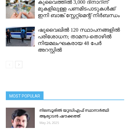
കുവൈത്തിൽ 3,000 ദിനാറിന്
മുകളിലുള്ള പണമിടപാടുകൾക്ക്
ഇനി ബാങ്ക് സ്റ്റേറ്റ്മെന്റ് നിർബന്ധം
ഷുവൈഖിൽ 120 സ്ഥാപനങ്ങളിൽ
പരിശോധന; താമസ-തൊഴിൽ
നിയമലംഘകരായ 48 പേർ
അറസ്റ്റിൽ
MOST POPULAR
നിലമ്പൂരിൽ യുഡിഎഫ് സ്ഥാനാർത്ഥി
ആര്യാടൻ ഷൗക്കത്ത്
May 26, 2025