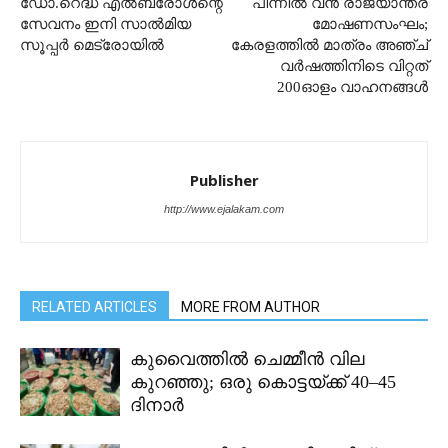
ഡോ.റെദ്ധ എൽബ്രോൾന്റെ
പിന്നിൽ വൻ രാജ്യാന്തര
സേവനം ഇനി സാൽമിയ
മോഷണസംഘം;
സൂപ്പർ മെട്രോയിൽ
കേരളത്തിൽ മാത്രം അഞ്ച്
വർഷത്തിനിടെ വിറ്റത്
200ഓളം വാഹനങ്ങൾ
Publisher
http://www.ejalakam.com
RELATED ARTICLES
MORE FROM AUTHOR
കുവൈത്തിൽ ചെമ്മീൻ വില
കുറഞ്ഞു; ഒരു കൊട്ടയ്ക്ക് 40–45
ദിനാർ