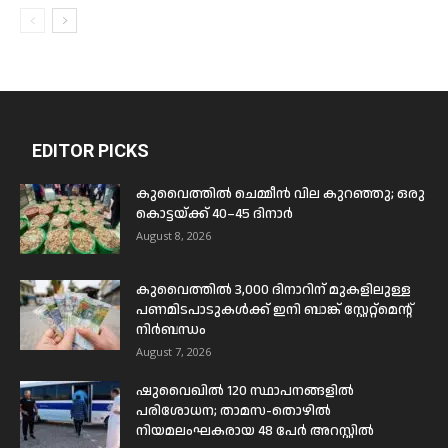
EDITOR PICKS
കുവൈത്തിൽ ചെമ്മീൻ വില കുറഞ്ഞു; ഒരു
കൊട്ടയ്ക്ക് 40–45 ദിനാർ
August 8, 2026
കുവൈത്തിൽ 3,000 ദിനാറിന് മുകളിലുള്ള
പണമിടപാടുകൾക്ക് ഇനി ബാങ്ക് സ്റ്റേറ്റ്മെന്റ്
നിർബന്ധം
August 7, 2026
ഷുവൈഖിൽ 120 സ്ഥാപനങ്ങളിൽ
പരിശോധന; താമസ-തൊഴിൽ
നിയമലംഘകരായ 48 പേർ അറസ്റ്റിൽ