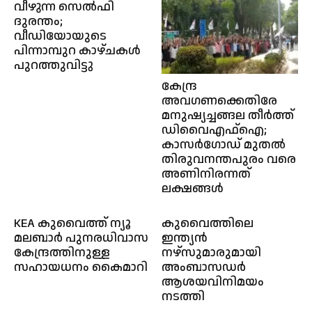
വീഴുന്ന സെല്‍ഫി
ദുരന്തം;
വീഡിയോയുടെ
പിന്നാമ്പുറ കാഴ്ചകള്‍
പുറത്തുവിട്ടു
കേന്ദ്ര
അവഗണക്കെതിരേ
മനുഷ്യച്ചങ്ങല തീർത്ത്
ഡിവൈഎഫ്ഐ;
കാസർഗോഡ് മുതൽ
തിരുവനന്തപുരം വരെ
അണിനിരന്നത്
ലക്ഷങ്ങൾ
KEA കുവൈത്ത് ന്യൂ
കുവൈത്തിലെ
മലബാർ പുനരധിവാസ
ഇന്ത്യൻ
കേന്ദ്രത്തിനുള്ള
നഴ്സുമാരുമായി
സഹായധനം കൈമാറി
അംബാസഡർ
ആശയവിനിമയം
നടത്തി