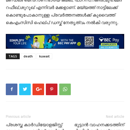
റഫീഖ്,ശുറൂഖ് എന്നിവർ മക്കളാണ്. മയ്യത്ത് നാട്ടിലേക്ക്
കൊണ്ടുപോകാനുള്ള പ്രവർത്തനങ്ങൾക്ക് കുവൈത്ത്
കെഎംസിസി ഹെല്പ് ഡസ്ക് നേതൃത്വം നൽകി വരുന്നു.
TAGS
death
kuwait
Previous article
Next article
പ്രശസ്ത കാർഡിയോളജിസ്റ്റ്
ഭൂട്ടാൻ വാഹനക്കടത്തിന്