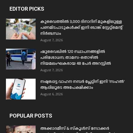
EDITOR PICKS
കുവൈത്തിൽ 3,000 ദിനാറിന് മുകളിലുള്ള
പണമിടപാടുകൾക്ക് ഇനി ബാങ്ക് സ്റ്റേറ്റ്മെന്റ്
നിർബന്ധം
August 7, 2026
ഷുവൈഖിൽ 120 സ്ഥാപനങ്ങളിൽ
പരിശോധന; താമസ-തൊഴിൽ
നിയമലംഘകരായ 48 പേർ അറസ്റ്റിൽ
August 7, 2026
നഷ്ടപ്പെട്ട വാഹന നമ്പർ പ്ലേറ്റിന് ഇനി ‘സഹൽ’
ആപ്പിലൂടെ അപേക്ഷിക്കാം
August 6, 2026
POPULAR POSTS
അക്കാദമീസ് & സ്കൂൾസ് സോക്കർ