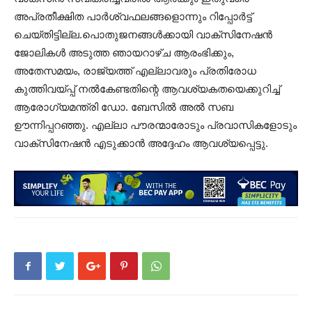
അപ്രതീക്ഷിത പാർശ്വഫലങ്ങളൊന്നും റിപ്പോർട്ട്
ചെയ്തിട്ടില്ല.പൊതുജനങ്ങൾക്കായി വാക്സിനേഷൻ
ജോലികൾ അടുത്ത ഞായറാഴ്ച ആരംഭിക്കും,
അതേസമയം, രാജ്യത്ത് എല്ലാവരും പ്രതിരോധ
കുത്തിവയ്പ്പ് നൽകേണ്ടതിന്റെ ആവശ്യകതയെക്കുറിച്ച്
ആരോഗ്യമന്ത്രി ഡോ. ബേസിൽ അൽ സബ
ഊന്നിപ്പറഞ്ഞു. എല്ലാ പൗരന്മാരോടും പ്രവാസികളോടും
വാക്സിനേഷൻ എടുക്കാൻ അദ്ദേഹം ആവശ്യപ്പെട്ടു.