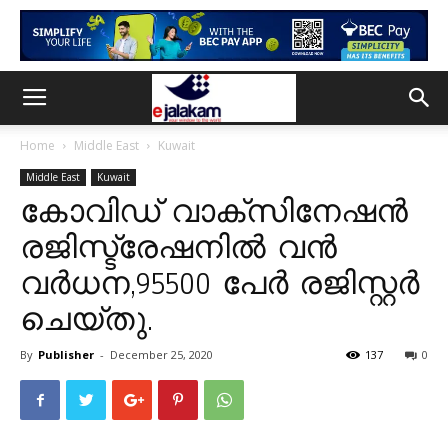
Home
Middle East
Kuwait
Middle East
Kuwait
കോവിഡ് വാക്സിനേഷൻ
രജിസ്ട്രേഷനിൽ വൻ
വർധന,95500 പേർ രജിസ്റ്റർ
ചെയ്തു.
By
Publisher
-
December 25, 2020
137
0