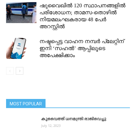
ഷുവൈഖിൽ 120 സ്ഥാപനങ്ങളിൽ
പരിശോധന; താമസ-തൊഴിൽ
നിയമലംഘകരായ 48 പേർ
അറസ്റ്റിൽ
നഷ്ടപ്പെട്ട വാഹന നമ്പർ പ്ലേറ്റിന്
ഇനി ‘സഹൽ’ ആപ്പിലൂടെ
അപേക്ഷിക്കാം
MOST POPULAR
കുവൈത്ത് ധനമന്ത്രി രാജിവെച്ചു
July 12, 2023