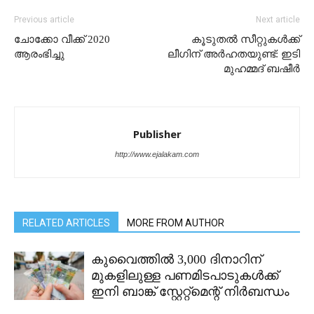
Previous article
Next article
ചോക്കോ വീക്ക് 2020
കൂടുതൽ സീറ്റുകൾക്ക്
ആരംഭിച്ചു
ലീഗിന് അർഹതയുണ്ട്: ഇടി
മുഹമ്മദ് ബഷീർ
Publisher
http://www.ejalakam.com
RELATED ARTICLES
MORE FROM AUTHOR
കുവൈത്തിൽ 3,000 ദിനാറിന്
മുകളിലുള്ള പണമിടപാടുകൾക്ക്
ഇനി ബാങ്ക് സ്റ്റേറ്റ്മെന്റ് നിർബന്ധം