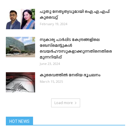
പുതു നേതൃത്വവുമായി ഐ.എ.എഫ്
കുവൈറ്റ്
February 19, 2024
സ്വകാര്യ പാർപ്പിട കേന്ദ്രങ്ങളിലെ
ബേസ്മെന്റുകൾ
വെയർഹൗസുകളാക്കുന്നതിനെതിരെ
മുന്നറിയിപ്പ്
June 23, 2024
കുവൈത്തിൽ നേരിയ ഭൂചലനം
March 15, 2025
Load more
HOT NEWS