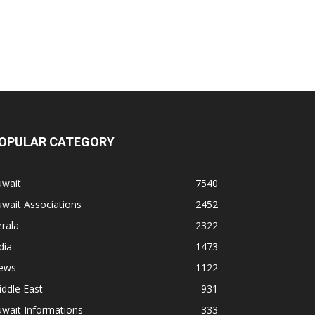
OPULAR CATEGORY
uwait
7540
wait Associations
2452
rala
2322
dia
1473
ews
1122
ddle East
931
wait Informations
333