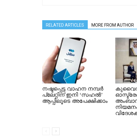
RELATED ARTICLES
MORE FROM AUTHOR
നഷ്ടപ്പെട്ട വാഹന നമ്പർ
കുവൈത
പ്ലേറ്റിന് ഇനി ‘സഹൽ’
ഓസ്ട്ര
ആപ്പിലൂടെ അപേക്ഷിക്കാം
അംബാ
നിയമനപത
വിദേശകാ