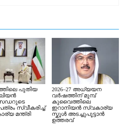
്തിലെ പുതിയ
2026–27 അധ്യയന
േലിയൻ
വർഷത്തിന് മുമ്പ്
സഡറുടെ
കുവൈത്തിലെ
്രം സ്വീകരിച്ച്
ഇറാനിയൻ സ്വകാര്യ
ര്യ മന്ത്രി
സ്കൂൾ അടച്ചുപൂട്ടാൻ
ഉത്തരവ്