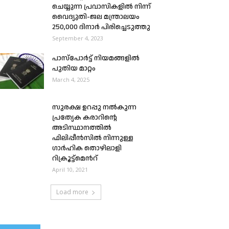
ചെയ്യുന്ന പ്രവാസികളിൽ നിന്ന്
വൈദ്യുതി-ജല മന്ത്രാലയം
250,000 ദിനാർ പിരിച്ചെടുത്തു
September 4, 2023
പാസ്പോർട്ട്‌ നിയമങ്ങളിൽ
പുതിയ മാറ്റം
March 4, 2025
സുരക്ഷ ഉറപ്പു നൽകുന്ന
പ്രത്യേക കരാറിൻ്റെ
അടിസ്ഥാനത്തിൽ
ഫിലിപ്പീൻസിൽ നിന്നുള്ള
ഗാർഹിക തൊഴിലാളി
റിക്രൂട്ട്മെൻറ്
April 10, 2021
Load more