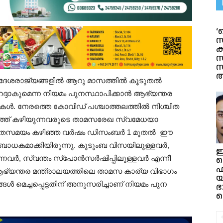
‘
സ
ക
സ
അ
്‌ വിദേശരാജ്യങ്ങളിൽ ആറു മാസത്തിൽ കൂടുതൽ
ദാകുമെന്ന നിയമം പുനസ്ഥാപിക്കാൻ ആഭ്യന്തര
ടുകൾ. നേരത്തെ കോവിഡ് പശ്ചാത്തലത്തിൽ നിശ്ചിത
്ത്‌ കഴിയുന്നവരുടെ താമസരേഖ സ്വമേധയാ
്നു.അതേസമയം കഴിഞ്ഞ വർഷം ഡിസംബർ 1 മുതൽ ഈ
 ബാധകമാക്കിയിരുന്നു. കുടുംബ വിസയിലുള്ളവർ,
ഇ
നവർ, സ്വന്തം സ്പോൻസർഷിപ്പിലുള്ളവർ എന്നീ
സ
ഫ
ഭ്യന്തര മന്ത്രാലയത്തിലെ താമസ കാര്യ വിഭാഗം
യ
ൾ മെച്ചപ്പെട്ടതിന് അനുസരിച്ചാണ് നിയമം പുന
ഭ
ത