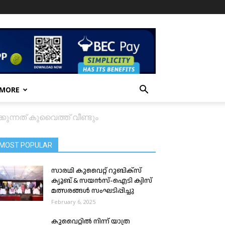
 MORE
ുന്നത് കുവൈത്ത് വീണ്ടും
MOST POPULAR
സാരഥി കുവൈറ്റ് റുബിക്‌സ്
ക്യൂബ് & സയൻസ്-ഐടി ക്വിസ്
മത്സരങ്ങൾ സംഘടിപ്പിച്ചു
February 6, 2025
കുവൈറ്റിൽ നിന്ന് യാത്ര