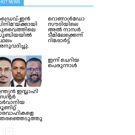
HOT NEWS
ഡ്രൈവ്-ഇൻ
റൊണാൾഡോ
ിനിമ’യ്ക്കായി
സൗദിയിലെ
ുവൈത്തിലെ
അൽ നാസർ
സുബിയയിൽ
ടീമിലേക്കെന്ന്
്ഥലം
റിപ്പോർട്ട്
നുവദിച്ചു.
ഇന്ന് ചെറിയ
പെരുന്നാൾ
ന്ത്യൻ ഇസ്ലാഹി
െന്റർ
ർവാനിയ
ൂണിറ്റ്
ാരവാഹികളെ
െരഞ്ഞെടുത്തു