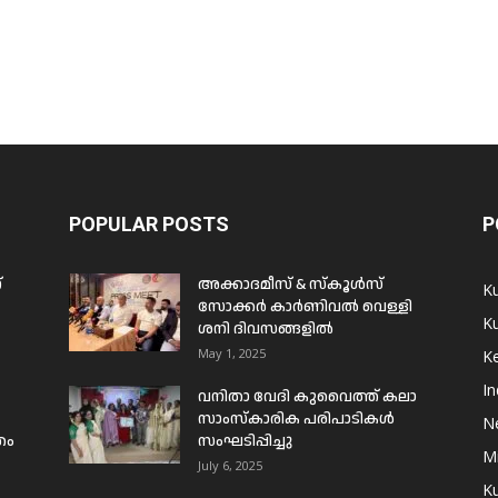
POPULAR POSTS
P
്
അക്കാദമീസ് & സ്കൂൾസ്
K
സോക്കർ കാർണിവൽ വെള്ളി
Ku
ശനി ദിവസങ്ങളിൽ
May 1, 2025
Ke
In
വനിതാ വേദി കുവൈത്ത് കലാ
സാംസ്കാരിക പരിപാടികൾ
N
രം
സംഘടിപ്പിച്ചു
Mi
July 6, 2025
Ku