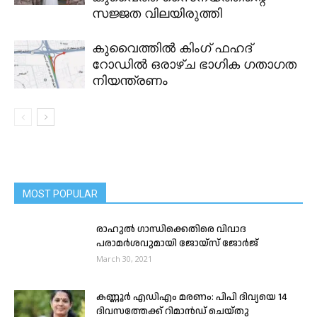
സജ്ജത വിലയിരുത്തി
കുവൈത്തിൽ കിംഗ് ഫഹദ്
റോഡിൽ ഒരാഴ്ച ഭാഗിക ഗതാഗത
നിയന്ത്രണം
MOST POPULAR
രാഹുൽ ഗാന്ധിക്കെതിരെ വിവാദ
പരാമർശവുമായി ജോയ്സ് ജോർജ്
March 30, 2021
കണ്ണൂർ എഡിഎം മരണം: പിപി ദിവ്യയെ 14
ദിവസത്തേക്ക് റിമാൻഡ് ചെയ്തു