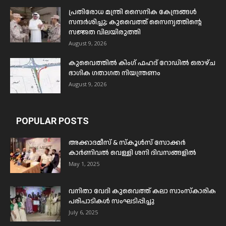
പ്രതിരോധ മന്ത്രി സൈനിക കേന്ദ്രങ്ങൾ
സന്ദർശിച്ചു; കുവൈത്ത് സൈന്യത്തിന്റെ
സജ്ജത വിലയിരുത്തി
August 9, 2026
കുവൈത്തിൽ കിംഗ് ഫഹദ് റോഡിൽ ഒരാഴ്ച
ഭാഗിക ഗതാഗത നിയന്ത്രണം
August 9, 2026
POPULAR POSTS
അക്കാദമീസ് & സ്കൂൾസ് സോക്കർ
കാർണിവൽ വെള്ളി ശനി ദിവസങ്ങളിൽ
May 1, 2025
വനിതാ വേദി കുവൈത്ത് കലാ സാംസ്കാരിക
പരിപാടികൾ സംഘടിപ്പിച്ചു
July 6, 2025