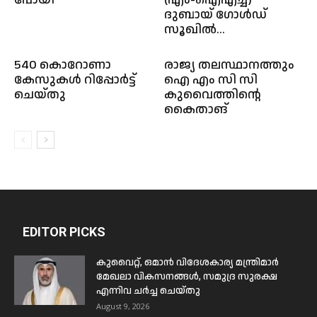
ദുബായ് ഗോൾഡ്
സൂഖിൽ...
540 കൊറോണാ
രാജ്യ തലസ്ഥാനത്തും
കേസുകൾ റിപ്പോർട്ട്
ഐ എം സി സി
ചെയ്തു
കുവൈത്തിന്റെ
കൈതാങ്
EDITOR PICKS
കുവൈറ്റ്, ഒമാൻ വിദേശകാര്യ മന്ത്രിമാർ
മേഖലാ വികസനങ്ങൾ, സമുദ്ര സുരക്ഷ
എന്നിവ ചർച്ച ചെയ്തു
August 9, 2026