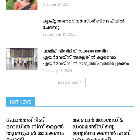
October 29, 2024
ക്യാപ്റ്റൻ അമരീന്ദർ സിംഗ് ബിജെപിയിൽ
ചേർന്നു
September 19, 2022
ഫാമിലി വിസിറ്റ് വിസക്കാർ ജസീറ
എയർവേയ്‌സ് അല്ലെങ്കിൽ കുവൈറ്റ്
എയർവേയ്‌സിൽ രാജ്യത്ത് എത്തിച്ചേരണം
February 13, 2024
Load more
HOT NEWS
ഫോർത്ത് റിങ്
മലബാർ ഗോൾഡ് &
റോഡിൽ നിന്ന് മെറ്റൽ
ഡയമണ്ട്സിൻ്റെ
തൂണുകൾ മോഷണം
ഇന്റർനാഷണൽ ഹബ്
പോയി
(എം-ഐഎച്ച്)