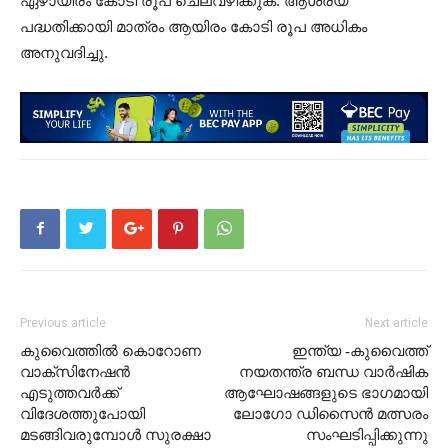
ഏഴായിരം കോടി രൂപ ചെലവഴിക്കുക. ആശ്രയ
പദ്ധതിക്കായി മാത്രം ആയിരം കോടി രൂപ അധികം
അനുവദിച്ചു.
Previous article
Next article
കുവൈത്തിൽ കൊറോണ
ഇന്ത്യ -കുവൈത്ത്
വാക്സിനേഷൻ
നയതന്ത്ര ബന്ധ വാർഷിക
എടുത്തവർക്ക്
ആഘോഷങ്ങളുടെ ഭാഗമായി
വിദേശത്തുപോയി
ലോഗോ ഡിസൈൻ മത്സരം
മടങ്ങിവരുമ്പോൾ സുരക്ഷാ
സംഘടിപ്പിക്കുന്നു