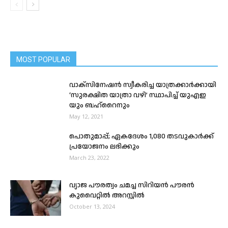
MOST POPULAR
വാക്സിനേഷൻ സ്വീകരിച്ച യാത്രക്കാർക്കായി
‘സുരക്ഷിത യാത്രാ വഴി’ സ്ഥാപിച്ച് യുഎഇ
യും ബഹ്റൈനും
May 12, 2021
പൊതുമാപ്പ്; ഏകദേശം 1,080 തടവുകാർക്ക്
പ്രയോജനം ലഭിക്കും
March 23, 2022
വ്യാജ പൗരത്വം ചമച്ച സിറിയൻ പൗരൻ
കുവൈറ്റിൽ അറസ്റ്റിൽ
October 13, 2024