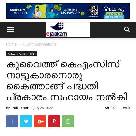
Home
Kuwait Associations
Kuwait Associations
കുവൈത്ത് കെഎംസിസി
നാട്ടുകാരനൊരു
കൈത്താങ്ങ് പദ്ധതി
പ്രകാരം സഹായം നൽകി
By
Publisher
-
July 26, 2022
184
0