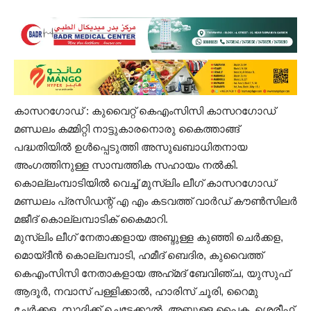
കാസറഗോഡ് : കുവൈറ്റ്‌ കെഎംസിസി കാസറഗോഡ്
മണ്ഡലം കമ്മിറ്റി നാട്ടുകാരനൊരു കൈത്താങ്ങ്
പദ്ധതിയിൽ ഉൾപ്പെടുത്തി അസുഖബാധിതനായ
അംഗത്തിനുള്ള സാമ്പത്തിക സഹായം നൽകി.
കൊല്ലംമ്പാടിയിൽ വെച്ച്‌ മുസ്ലിം ലീഗ് കാസറഗോഡ്
മണ്ഡലം പ്രസിഡന്റ്‌ എ എം കടവത്ത് വാർഡ് കൗൺസിലർ
മജീദ് കൊല്ലമ്പാടിക് കൈമാറി.
മുസ്ലിം ലീഗ് നേതാക്കളായ അബ്ദുള്ള കുഞ്ഞി ചെർക്കള,
മൊയ്‌ദീൻ കൊല്ലമ്പാടി, ഹമീദ് ബെദിര, കുവൈത്ത്
കെഎംസിസി നേതാകളായ അഹ്‌മദ്‌ ബേവിഞ്ച, യുസുഫ്
ആദൂർ, നവാസ് പള്ളിക്കാൽ, ഹാരിസ് ചൂരി, റൈമു
ചേർക്കള, സാദിക്ക് ചെടേക്കാൽ, അബ്ദുള്ള പൈക, ശെരീഫ്