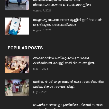
പരിശോധന; താമസ-തൊഴിൽ
നിയമലംഘകരായ 48 പേർ അറസ്റ്റിൽ
August 7, 2026
നഷ്ടപ്പെട്ട വാഹന നമ്പർ പ്ലേറ്റിന് ഇനി ‘സഹൽ’
ആപ്പിലൂടെ അപേക്ഷിക്കാം
August 6, 2026
POPULAR POSTS
അക്കാദമീസ് & സ്കൂൾസ് സോക്കർ
കാർണിവൽ വെള്ളി ശനി ദിവസങ്ങളിൽ
May 1, 2025
വനിതാ വേദി കുവൈത്ത് കലാ സാംസ്കാരിക
പരിപാടികൾ സംഘടിപ്പിച്ചു
July 6, 2025
ബഫര്‍സോണ്‍: ഇടുക്കിയില്‍ ഫീല്‍ഡ് സര്‍വേ