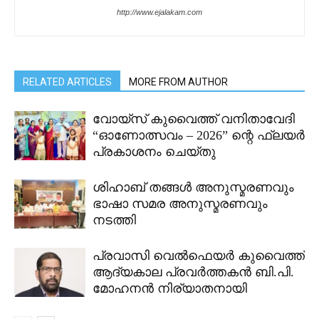
http://www.ejalakam.com
RELATED ARTICLES
MORE FROM AUTHOR
വോയ്സ് കുവൈത്ത് വനിതാവേദി
“ഓണോത്സവം – 2026” ന്റെ ഫ്ലയർ
പ്രകാശനം ചെയ്തു
ശിഹാബ് തങ്ങൾ അനുസ്മരണവും
ഭാഷാ സമര അനുസ്മരണവും
നടത്തി
പ്രവാസി വെൽഫെയർ കുവൈത്ത്
ആദ്യകാല പ്രവർത്തകൻ ബി.പി.
മോഹനൻ നിര്യാതനായി