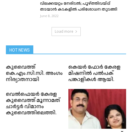
വിലക്കയറ്റം നേരിടൽ; പൂഴ്ത്തിവയ്പ്പ്
തടയാന്‍ കടകളില്‍ പരിശോധന തുടങ്ങി
June 8, 2022
Load more
HOT NEWS
കുവൈത്ത്
കെയർ ഫോർ കേരള
കെ.എം.സി.സി. അംഗം
മിഷനിൽ പൽപക്
നിര്യാതനായി
പങ്കാളികൾ ആയി.
വെല്‍ഫെയര്‍ കേരള
കുവൈത്ത് മൂന്നാമത്
ചാര്‍ട്ടര്‍ വിമാനം
കുവൈത്തിലെത്തി.