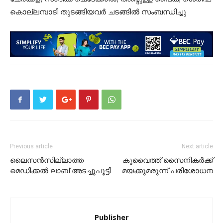
കൊല്ലമ്പാടി തുടങ്ങിയവർ ചടങ്ങിൽ സംബന്ധിച്ചു
Previous article
Next article
ലൈസൻസില്ലാത്ത
കുവൈത്ത് സൈനികർക്ക്
മെഡിക്കൽ ലാബ് അടച്ചുപൂട്ടി
മയക്കുമരുന്ന് പരിശോധന
Publisher