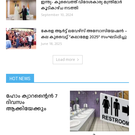
ഇന്ത്യ- കുവൈത്ത് വിദേശകാര്യ മന്ത്രിമാർ
കൂടികാഴ്ച നടത്തി
September 10, 2024
കേരള ആർട്ട് ലവേഴ്സ് അസോസിയേഷൻ –
കല കുവൈറ്റ് “കലാമേള 2025” സംഘടിപ്പിച്ചു
June 18, 2025
Load more
HOT NEWS
ഹോം ക്വാറന്റൈൻ 7
ദിവസം
ആക്കിയേക്കും