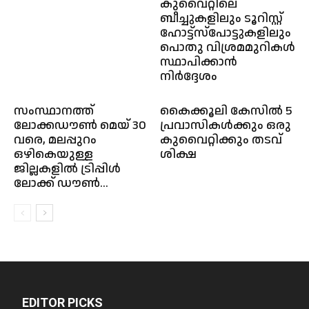
കുവൈറ്റിലെ
ബീച്ചുകളിലും ടൂറിസ്റ്റ്
ഹോട്ട്‌സ്‌പോട്ടുകളിലും
പൊതു വിശ്രമമുറികൾ
സ്ഥാപിക്കാൻ
നിർദ്ദേശം
സംസ്ഥാനത്ത്
കൈക്കൂലി കേസിൽ 5
ലോക്കഡൗൺ മെയ് 30
പ്രവാസികൾക്കും ഒരു
വരെ, മലപ്പുറം
കുവൈറ്റിക്കും തടവ്
ഒഴികെയുള്ള
ശിക്ഷ
ജില്ലകളിൽ ട്രിപ്പിൾ
ലോക്ക് ഡൗൺ...
EDITOR PICKS