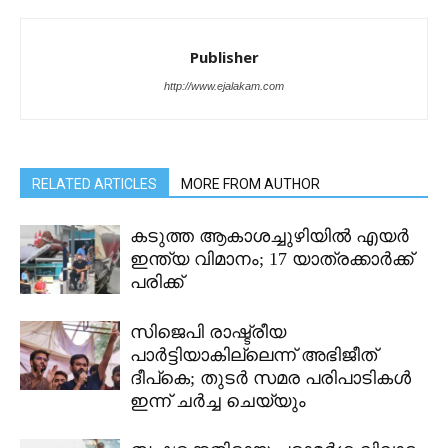
Publisher
http://www.ejalakam.com
RELATED ARTICLES
MORE FROM AUTHOR
കടുത്ത ആകാശച്ചുഴിയിൽ എയർ
ഇന്ത്യ വിമാനം; 17 യാത്രക്കാർക്ക്
പരിക്ക്
സിജെപി രാഷ്ട്രീയ
പാർട്ടിയാകില്ലെന്ന് അഭിജീത്
ദീപ്കെ; തുടർ സമര പരിപാടികൾ
ഇന്ന് ചർച്ച ചെയ്യും