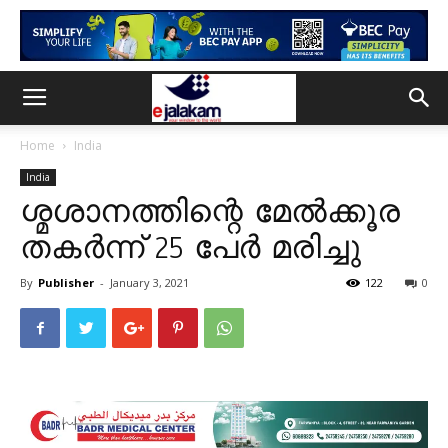
Home
India
India
ശ്മശാനത്തിന്റെ മേൽക്കൂര
തകർന്ന് 25 പേർ മരിച്ചു
By
Publisher
-
January 3, 2021
122
0