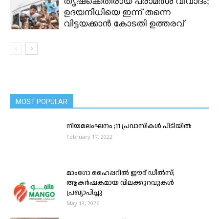
തൃഷക്കെതിരായ പരാമർശ വിവാദം;
ഉദയനിധിയെ ഇന്ന് തന്നെ
വിട്ടയക്കാൻ കോടതി ഉത്തരവ്
MOST POPULAR
നിയമലംഘനം ;11 പ്രവാസികൾ പിടിയിൽ
February 17, 2022
മാംഗോ ഹൈപ്പറിൽ ഈദ് ഡീൽസ്;
ആകർഷകമായ വിലക്കുറവുകൾ
പ്രഖ്യാപിച്ചു
May 19, 2026