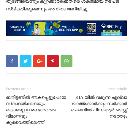
തുടങ്ങിയെന്നും കുറ്റക്കാർക്കെതിരെ ശക്തമായ നടപടി
സ്വീകരിക്കുമെന്നും അനിതാ അറിയിച്ചു.
Previous article
Next article
ബ്രിട്ടണിൽ അകപ്പെട്ടുപോയ
KIA യിൽ വരുന്ന എല്ലാ
സ്വദേശികളെയും
യാത്രക്കാർക്കും സർക്കാർ
കൊണ്ടുള്ള രണ്ടാമത്തെ
ചെലവിൽ പിസിആർ ടെസ്റ്റ്
വിമാനവും
നടത്തും
കുവൈത്തിലെത്തി