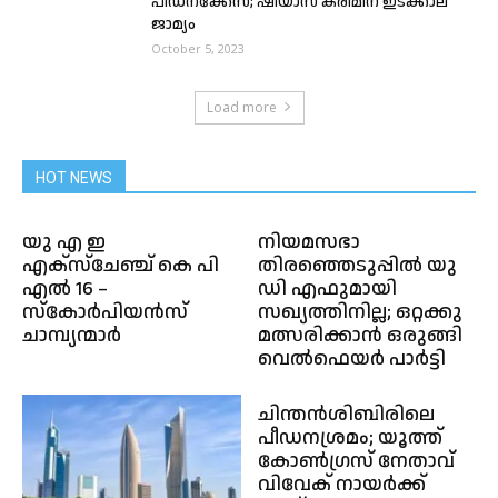
പീഡനക്കേസ്; ഷിയാസ് കരീമിന് ഇടക്കാല
ജാമ്യം
October 5, 2023
Load more
HOT NEWS
യു എ ഇ
നിയമസഭാ
എക്സ്ചേഞ്ച് കെ പി
തിരഞ്ഞെടുപ്പിൽ യു
എൽ 16 –
ഡി എഫുമായി
സ്കോർപിയൻസ്
സഖ്യത്തിനില്ല; ഒറ്റക്കു
ചാമ്പ്യന്മാർ
മത്സരിക്കാൻ ഒരുങ്ങി
വെൽഫെയർ പാർട്ടി
ചിന്തന്‍ശിബിരിലെ
പീഡനശ്രമം; യൂത്ത്
കോണ്‍ഗ്രസ് നേതാവ്
വിവേക് നായർക്ക്