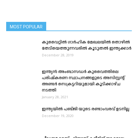
MOST POPULAR
കുവൈറ്റില്‍ ഗാര്‍ഹിക മേഖലയിൽ തൊഴില്‍
തേടിയെത്തുന്നവരില്‍ കൂടുതൽ ഇന്ത്യക്കാർ
December 28, 2019
ഇന്ത്യൻ അംബാസഡർ കുവൈത്തിലെ
പരിഷ്കരണ സ്ഥാപനങ്ങളുടെ അസിസ്റ്റന്റ്
അണ്ടർ സെക്രട്ടറിയുമായി കൂടിക്കാഴ്ച
നടത്തി
January 28, 2021
ഇന്ത്യയിൽ പബ്ജി യുടെ രണ്ടാംവരവ് ഉടനില്ല
December 19, 2020