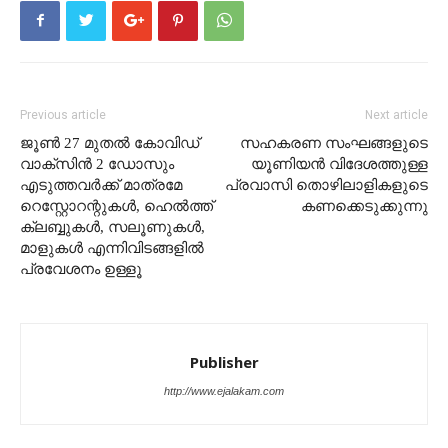
Previous article
Next article
ജൂൺ 27 മുതൽ കോവിഡ്
സഹകരണ സംഘങ്ങളുടെ
വാക്സിൻ 2 ഡോസും
യൂണിയൻ വിദേശത്തുള്ള
എടുത്തവർക്ക് മാത്രമേ
പ്രവാസി തൊഴിലാളികളുടെ
റെസ്റ്റോറന്റുകൾ, ഹെൽത്ത്
കണക്കെടുക്കുന്നു
ക്ലബ്ബുകൾ, സലൂണുകൾ,
മാളുകൾ എന്നിവിടങ്ങളിൽ
പ്രവേശനം ഉള്ളൂ
Publisher
http://www.ejalakam.com