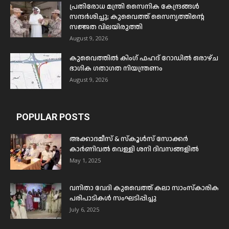
പ്രതിരോധ മന്ത്രി സൈനിക കേന്ദ്രങ്ങൾ
സന്ദർശിച്ചു; കുവൈത്ത് സൈന്യത്തിന്റെ
സജ്ജത വിലയിരുത്തി
August 9, 2026
കുവൈത്തിൽ കിംഗ് ഫഹദ് റോഡിൽ ഒരാഴ്ച
ഭാഗിക ഗതാഗത നിയന്ത്രണം
August 9, 2026
POPULAR POSTS
അക്കാദമീസ് & സ്കൂൾസ് സോക്കർ
കാർണിവൽ വെള്ളി ശനി ദിവസങ്ങളിൽ
May 1, 2025
വനിതാ വേദി കുവൈത്ത് കലാ സാംസ്കാരിക
പരിപാടികൾ സംഘടിപ്പിച്ചു
July 6, 2025