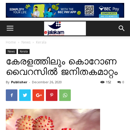
Home
News
Kerala
News
Kerala
കേരളത്തിലും കൊറോണ
വൈറസിൽ ജനിതകമാറ്റം
By
Publisher
-
December 26, 2020
152
0