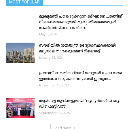
MOST POPULAR
മുഖ്യമന്തി പങ്കെടുക്കുന്ന ഉദ്ഘാടന ചടങ്ങിന്
വിലക്കേർപ്പെടുത്തി മുഖ്യ തിരഞ്ഞെടുപ്പ്
ഓഫീസർ ടിക്കാറാം മീണ.
May 6, 2019
സൗദിയിൽ നയതന്ത്ര ഉദ്യോഗസ്ഥർക്കായി
മദ്യശാല തുറക്കുമെന്ന് റിപ്പോർട്ട്
January 25, 2024
പ്രവാസി ഭാരതീയ ദിവസ് ജനുവരി 8 – 10 വരെ
ഇൻഡോറിൽ, ക്ഷണവുമായി ഇന്ത്യൻ...
November 16, 2022
ആ​ഗോ​ള രു​ചി​ക​ളു​മാ​യി ‘ലു​ലു വേ​ൾ​ഡ് ഫു​
ഡ് ഫെ​സ്റ്റി​വ​ൽ’
September 26, 2025
Load more