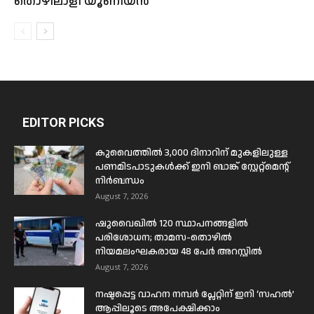
തൊഴിലാളി യൂണിയൻ
EDITOR PICKS
കുവൈത്തിൽ 3,000 ദിനാറിന് മുകളിലുള്ള
പണമിടപാടുകൾക്ക് ഇനി ബാങ്ക് സ്റ്റേറ്റ്മെന്റ്
നിർബന്ധം
August 7, 2026
ഷുവൈഖിൽ 120 സ്ഥാപനങ്ങളിൽ
പരിശോധന; താമസ-തൊഴിൽ
നിയമലംഘകരായ 48 പേർ അറസ്റ്റിൽ
August 7, 2026
നഷ്ടപ്പെട്ട വാഹന നമ്പർ പ്ലേറ്റിന് ഇനി ‘സഹൽ’
ആപ്പിലൂടെ അപേക്ഷിക്കാം