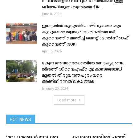
വിവാദങ്ങളിൽ നിന്ന് ശ്രദ്ധ തിരിക്കാനുള്ള
ബിജെപിയുടെ തന്ത്രമെന്ന് INL
June 8, 2022
ഇന്ത്യയിൽ കുടുങ്ങിയ നഴ്സുമാരെയും
കുടുംബങ്ങളെയും സുരക്ഷിതമായി
കുവൈത്തിലെത്തിച്ച് നൈറ്റിംഗേൽസ് ഓഫ്
കുവൈത്ത് (NOK)
April 6, 2026
കേന്ദ്ര അവഗണക്കെതിരേ മനുഷ്യച്ചങ്ങല
തീർത്ത് ഡിവൈഎഫ്ഐ; കാസർഗോഡ്
മുതൽ തിരുവനന്തപുരം വരെ
അണിനിരന്നത് ലക്ഷങ്ങൾ
January 20, 2024
Load more
HOT NEWS
‘മാധ്യമങ്ങൾ ജാഗ്രത
കുവൈത്തിൽ പത്ത്