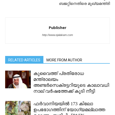
ബജറ്റിനെതിരെ മുഖ്യമന്ത്രി
Publisher
http://www.ejalakam.com
RELATED ARTICLES
MORE FROM AUTHOR
കുവൈത്ത് പ്രതിരോധ
മന്ത്രാലയം
അണ്ടർസെക്രട്ടറിയുടെ കാലാവധി
നാല് വർഷത്തേക്ക് കൂടി നീട്ടി
ഫർവാനിയയിൽ 173 കിലോ
ഉപഭോഗത്തിന് യോഗ്യമല്ലാത്ത