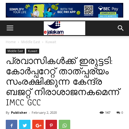
Home
Middle East
Kuwait
Middle East
Kuwait
പ്രവാസികള്‍ക്ക് ഇരുട്ടടി:
കോര്‍പ്പറേറ്റ് താത്പ്പര്യം
സംരക്ഷിക്കുന്ന കേന്ദ്ര
ബജറ്റ് നിരാശാജനകമെന്ന്
IMCC GCC
By
Publisher
-
February 2, 2020
147
0