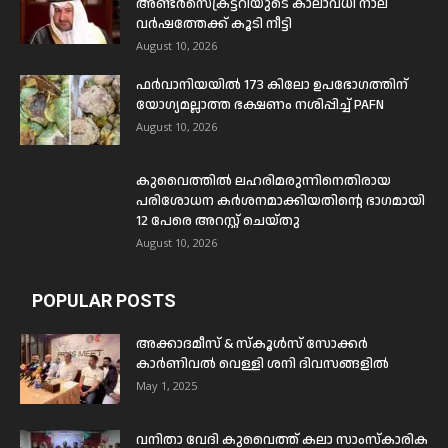
അണ്ടർസെക്രട്ടറിയുടെ കാലാവധി നാല്
വർഷത്തേക്ക് കൂടി നീട്ടി
August 10, 2026
ഫർവാനിയയിൽ 173 കിലോ ഉപഭോഗത്തിന്
യോഗ്യമല്ലാത്ത ഭക്ഷണം നശിപ്പിച്ച് PAFN
August 10, 2026
കുവൈത്തിൽ ലഹരിമരുന്നിനെതിരായ
പരിശോധന കർശനമാക്കിയതിന്റെ ഭാഗമായി
12 പേരെ അറസ്റ്റ് ചെയ്തു
August 10, 2026
POPULAR POSTS
അക്കാദമീസ് & സ്കൂൾസ് സോക്കർ
കാർണിവൽ വെള്ളി ശനി ദിവസങ്ങളിൽ
May 1, 2025
വനിതാ വേദി കുവൈത്ത് കലാ സാംസ്കാരിക