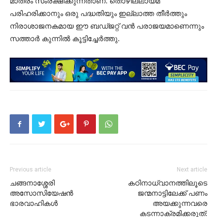
മാത്രം സംരക്ഷിക്കുന്നതാണ്. തൊഴില്ലായ്മ
പരിഹരിക്കാനും ഒരു പദ്ധതിയും ഇല്ലാത്ത തീർത്തും
നിരാശാജനകമായ ഈ ബഡ്ജറ്റ് വൻ പരാജയമാണെന്നും
സത്താർ കുന്നിൽ കൂട്ടിച്ചേർത്തു.
Previous article
Next article
ചങ്ങനാശ്ശേരി
കഠിനാധ്വാനത്തിലൂടെ
അസോസിയേഷന്‍
ജന്മനാട്ടിലേക്ക് പണം
ഭാരവാഹികള്‍
അയക്കുന്നവരെ
കടന്നാക്രമിക്കരുത്: