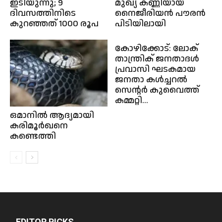
ഇടിയുന്നു; 9
മുഖ്യ കണ്ണിയായ
ദിവസത്തിനിടെ
നൈജീരിയൻ പൗരൻ
കുറഞ്ഞത് 1000 രൂപ
പിടിയിലായി
കോഴിക്കോട്: ലോക്
താന്ത്രിക് ജനതാദൾ
പ്രവാസി ഘടകമായ
ജനതാ കൾച്ചറൽ
സെൻ്റർ കുവൈത്ത്
കമ്മറ്റി...
ഒമാനിൽ ആദ്യമായി
കരിമൂർഖനെ
കണ്ടെത്തി
EDITOR PICKS