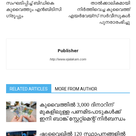
സംഘടിപ്പിച്ച് ബി‌ഡി‌കെ
താൽക്കാലികമായി
കുവൈത്തും എൻ‌ബി‌ടി‌സി
നിർത്തിവെച്ച കുവൈത്ത്
ഗ്രൂപ്പും
എയർവേയ്സ് സർവീസുകൾ
പുനരാരംഭിച്ചു
Publisher
http://www.ejalakam.com
RELATED ARTICLES
MORE FROM AUTHOR
കുവൈത്തിൽ 3,000 ദിനാറിന്
മുകളിലുള്ള പണമിടപാടുകൾക്ക്
ഇനി ബാങ്ക് സ്റ്റേറ്റ്മെന്റ് നിർബന്ധം
ഷുവൈഖിൽ 120 സ്ഥാപനങ്ങളിൽ