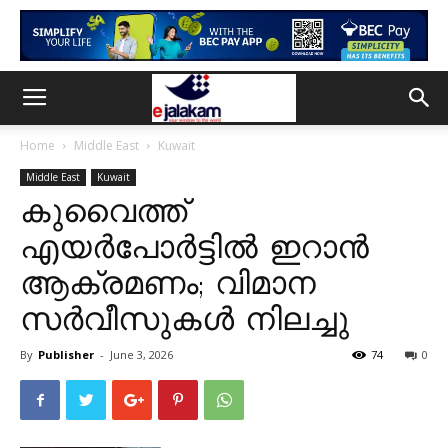
Home
Middle East
Kuwait
Middle East
Kuwait
കുവൈത്ത്
എയർപോർട്ടിൽ ഇറാൻ
ആക്രമണം; വിമാന
സർവീസുകൾ നിലച്ചു
By
Publisher
-
June 3, 2026
74
0