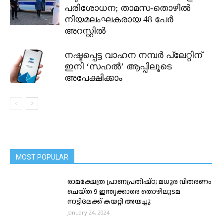
പരിശോധന; താമസ-തൊഴിൽ
നിയമലംഘകരായ 48 പേർ
അറസ്റ്റിൽ
നഷ്ടപ്പെട്ട വാഹന നമ്പർ പ്ലേറ്റിന്
ഇനി ‘സഹൽ’ ആപ്പിലൂടെ
അപേക്ഷിക്കാം
MOST POPULAR
രാമക്ഷേത്ര പ്രാണപ്രതിഷ്ഠ; മധുര വിതരണം
ചെയ്ത 9 ഇന്ത്യക്കാരെ തൊഴിലുടമ
നാട്ടിലേക്ക് കയറ്റി അയച്ചു
January 24, 2024