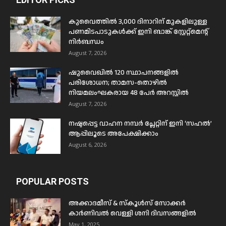
കുവൈത്തിൽ 3,000 ദിനാറിന് മുകളിലുള്ള
പണമിടപാടുകൾക്ക് ഇനി ബാങ്ക് സ്റ്റേറ്റ്മെന്റ്
നിർബന്ധം
August 7, 2026
ഷുവൈഖിൽ 120 സ്ഥാപനങ്ങളിൽ
പരിശോധന; താമസ-തൊഴിൽ
നിയമലംഘകരായ 48 പേർ അറസ്റ്റിൽ
August 7, 2026
നഷ്ടപ്പെട്ട വാഹന നമ്പർ പ്ലേറ്റിന് ഇനി ‘സഹൽ’
ആപ്പിലൂടെ അപേക്ഷിക്കാം
August 6, 2026
POPULAR POSTS
അക്കാദമീസ് & സ്കൂൾസ് സോക്കർ
കാർണിവൽ വെള്ളി ശനി ദിവസങ്ങളിൽ
May 1, 2025