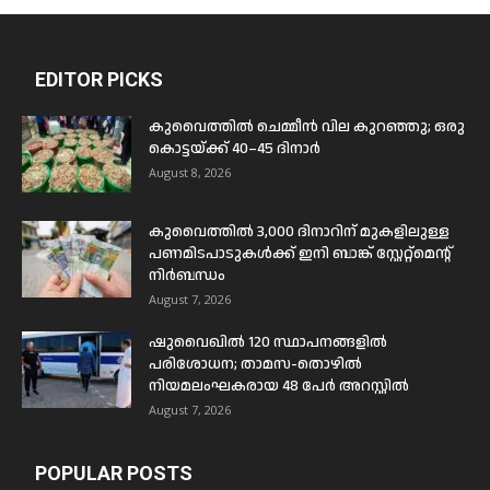
EDITOR PICKS
കുവൈത്തിൽ ചെമ്മീൻ വില കുറഞ്ഞു; ഒരു
കൊട്ടയ്ക്ക് 40–45 ദിനാർ
August 8, 2026
കുവൈത്തിൽ 3,000 ദിനാറിന് മുകളിലുള്ള
പണമിടപാടുകൾക്ക് ഇനി ബാങ്ക് സ്റ്റേറ്റ്മെന്റ്
നിർബന്ധം
August 7, 2026
ഷുവൈഖിൽ 120 സ്ഥാപനങ്ങളിൽ
പരിശോധന; താമസ-തൊഴിൽ
നിയമലംഘകരായ 48 പേർ അറസ്റ്റിൽ
August 7, 2026
POPULAR POSTS