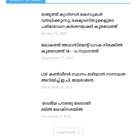
രാജ്യത്ത് ക്യാൻസർ കേസുകൾ
വർദ്ധിക്കുന്നു; ഭക്ഷ്യവസ്തുക്കളുടെ
പരിശോധന കർശനമാക്കി കുവൈത്ത്
January 25, 2022
ലോകത്ത് അപ്പാർട്മെന്റ് വാടക നിരക്കിൽ
കുവൈത്ത് 18-‌ാം സ്ഥാനത്ത്
September 11, 2021
LDF കണ്‍വീനര്‍ സ്ഥാനം ഒഴിയാന്‍ സന്നദ്ധത
അറിയിച്ച് ഇ.പി. ജയരാജന്‍
December 26, 2022
ദേശീയ പൗരത്വ ഭേദഗതി
ബില്‍ ലോക്‌സഭയില്‍
December 9, 2019
Load more