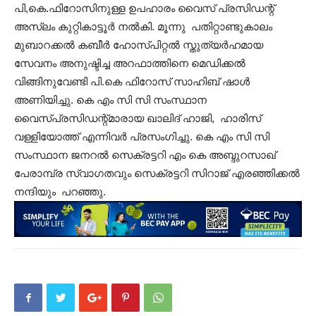
പി,കെ.ഫിറോസിനുള്ള ഉപഹാരം വൈസ് പ്രസിഡന്റ്
അസ്ലം കുറ്റികാട്ടൂർ നൽകി. മൂന്നു പതിറ്റാണ്ടുകാലം
മുബാറക്കൽ കബീർ ഹോസ്പിറ്റൽ സ്തുത്യർഹമായ
സേവനം അനുഷ്ടിച്ച അറഫാത്തിനെ മെഡിക്കൽ
വിങ്ങിനുവേണ്ടി പി.കെ ഫിറോസ് സാഹിബ് ഷാൾ
അണിയിച്ചു. കെ എം സി സി സംസ്ഥാന
വൈസ്പ്രസിഡന്റ്മാരായ ഖാലിദ് ഹാജി, ഹാരിസ്
വള്ളിയോത്ത് എന്നിവർ പ്രസംഗിച്ചു. കെ എം സി സി
സംസ്ഥാന ജനറൽ സെക്രട്ടറി എം കെ അബ്ദുറസാഖ്
പേരാമ്പ്ര സ്വാഗതവും സെക്രട്ടറി സിറാജ് എരഞ്ഞിക്കൽ
നന്ദിയും പറഞ്ഞു.