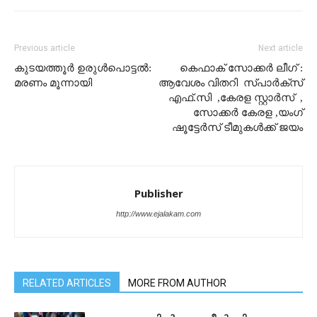
Previous article
Next article
കുടയത്തൂര്‍ ഉരുള്‍പൊട്ടല്‍:
കെഫാക് സോക്കർ ലീഗ് :
മരണം മൂന്നായി
ആവേശം വിതറി സ്പാര്‍ക്സ്
എഫ്.സി ,കേരള സ്റ്റാര്‍സ് ,
സോക്കർ കേരള ,യംഗ്
ഷൂട്ടേർസ് ടീമുകൾക്ക് ജയം
Publisher
http://www.ejalakam.com
RELATED ARTICLES
MORE FROM AUTHOR