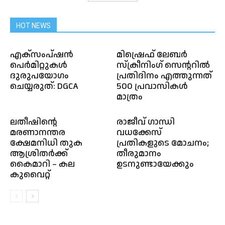
HOT NEWS
എക്സംപ്ഷൻ
മിഷ്രെഫ് ലേബർ
പെർമിറ്റുകൾ
സ്ക്രീനിംഗ് സെന്ററിൽ
ദുരുപയോഗം
പ്രതിദിനം എത്തുന്നത്
ചെയ്യരുത്: DGCA
500 പ്രവാസികൾ
മാത്രം
ലതീഷിന്റെ
രാജീവ് ഗാന്ധി
മരണാനന്തര
വധക്കേസ്
ക്ഷേമനിധി തുക
പ്രതികളുടെ മോചനം;
ആശ്രിതർക്ക്
തീരുമാനം
കൈമാറി – കല
ഉടനുണ്ടായേക്കും
കുവൈറ്റ്