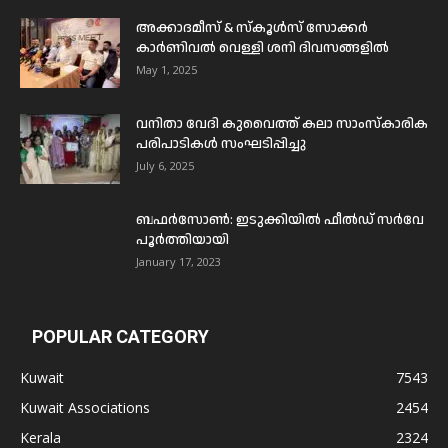
അക്കാദമീസ് & സ്കൂൾസ് സോക്കർ
കാർണിവൽ വെള്ളി ശനി ദിവസങ്ങളിൽ
May 1, 2025
വനിതാ വേദി കുവൈത്ത് കലാ സാംസ്കാരിക
പരിപാടികൾ സംഘടിപ്പിച്ചു
July 6, 2025
ബഫര്‍സോണ്‍: ഇടുക്കിയില്‍ ഫീല്‍ഡ് സര്‍വേ
പൂര്‍ത്തിയായി
January 17, 2023
POPULAR CATEGORY
Kuwait
7543
Kuwait Associations
2454
Kerala
2324