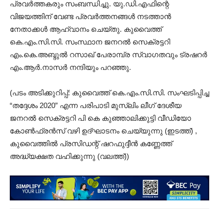
പ്രവർത്തകരും സംബന്ധിച്ചു. യു.ഡി.എഫിന്റെ
വിജയത്തിന് വേണ്ട പ്രവർത്തനങ്ങൾ നടത്താൻ
നേതാക്കൾ ആഹ്വാനം ചെയ്തു. കുവൈത്ത്
കെ.എം.സി.സി. സംസ്ഥാന ജനറൽ സെക്രട്ടറി
എം.കെ.അബ്ദുൽ റസാഖ് പേരാമ്പ്ര സ്വാഗതവും ട്രഷറർ
എം.ആർ.നാസർ നന്ദിയും പറഞ്ഞു.
(പടം അടിക്കുറിപ്പ്: കുവൈത്ത് കെ.എം.സി.സി. സംഘടിപ്പിച്ച
“തദ്ദേശം 2020” എന്ന പരിപാടി മുസ്ലിം ലീഗ് ദേശീയ
ജനറൽ സെക്രട്ടറി പി കെ കുഞ്ഞാലിക്കുട്ടി വീഡിയോ
കോൺഫ്രൻസ് വഴി ഉദ്ഘാടനം ചെയ്യുന്നു (ഇടത്ത്) ,
കുവൈത്തിൽ പ്രസിഡന്റ് ഷറഫുദ്ദീൻ കണ്ണേത്ത്
അദ്ധ്യക്ഷത വഹിക്കുന്നു (വലത്ത്))