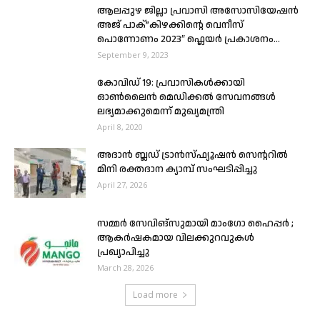
ആലപ്പുഴ ജില്ലാ പ്രവാസി അസോസിയേഷൻ
അജ് പാക്”കിഴക്കിന്റെ വെനീസ്
പൊന്നോണം 2023″ ഫ്ലെയർ പ്രകാശനം...
September 9, 2023
കോവിഡ് 19: പ്രവാസികൾക്കായി
ഓൺലൈൻ മെഡിക്കല്‍ സേവനങ്ങൾ
ലഭ്യമാക്കുമെന്ന് മുഖ്യമന്ത്രി
April 8, 2020
അദാൻ ബ്ലഡ് ട്രാൻസ്ഫ്യൂഷൻ സെന്ററിൽ
മിനി രക്തദാന ക്യാമ്പ് സംഘടിപ്പിച്ചു
April 27, 2026
സമ്മർ സേവിങ്സുമായി മാംഗോ ഹൈപ്പർ ;
ആകർഷകമായ വിലക്കുറവുകൾ
പ്രഖ്യാപിച്ചു
March 28, 2026
Load more