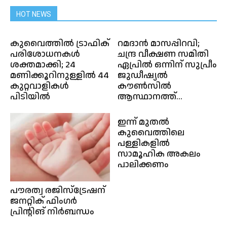
HOT NEWS
കുവൈത്തിൽ ട്രാഫിക്
റമദാൻ മാസപ്പിറവി;
പരിശോധനകൾ
ചന്ദ്ര വീക്ഷണ സമിതി
ശക്തമാക്കി; 24
ഏപ്രിൽ ഒന്നിന് സുപ്രീം
മണിക്കൂറിനുള്ളിൽ 44
ജുഡീഷ്യൽ
കുറ്റവാളികൾ
കൗൺസിൽ
പിടിയിൽ
ആസ്ഥാനത്ത്...
ഇന്ന് മുതൽ
കുവൈത്തിലെ
പള്ളികളിൽ
സാമൂഹിക അകലം
പാലിക്കണം
പൗരത്വ രജിസ്ട്രേഷന്
ജനറ്റിക് ഫിംഗർ
പ്രിന്റിങ് നിർബന്ധം