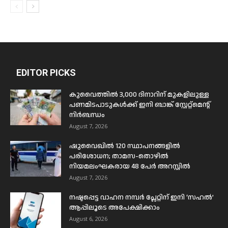
EDITOR PICKS
കുവൈത്തിൽ 3,000 ദിനാറിന് മുകളിലുള്ള
പണമിടപാടുകൾക്ക് ഇനി ബാങ്ക് സ്റ്റേറ്റ്മെന്റ്
നിർബന്ധം
August 7, 2026
ഷുവൈഖിൽ 120 സ്ഥാപനങ്ങളിൽ
പരിശോധന; താമസ-തൊഴിൽ
നിയമലംഘകരായ 48 പേർ അറസ്റ്റിൽ
August 7, 2026
നഷ്ടപ്പെട്ട വാഹന നമ്പർ പ്ലേറ്റിന് ഇനി ‘സഹൽ’
ആപ്പിലൂടെ അപേക്ഷിക്കാം
August 6, 2026