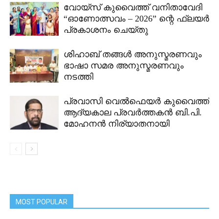
വോയ്സ് കുവൈത്ത് വനിതാവേദി
“ഓണോത്സവം – 2026” ന്റെ ഫ്ലയർ
പ്രകാശനം ചെയ്തു
ശിഹാബ് തങ്ങൾ അനുസ്മരണവും
ഭാഷാ സമര അനുസ്മരണവും
നടത്തി
പ്രവാസി വെൽഫെയർ കുവൈത്ത്
ആദ്യകാല പ്രവർത്തകൻ ബി.പി.
മോഹനൻ നിര്യാതനായി
MOST POPULAR