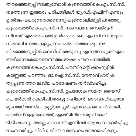
തിരഞ്ഞെടുപ്പ് നടക്കുമ്പോൾ കുവൈത്ത് കെ.എം.സി.സി.
നടത്തുന്ന ഇത്തരം പരിപാടികൾ യു.ഡി.എഫിന് എന്നും
ഊർജം പകരുന്നതാണെന്നു കുഞ്ഞാലിക്കുട്ടി പറഞ്ഞു.
കുവൈത്ത് കെ.എം.സി.സി. സംസ്ഥാന സെക്രട്ടറി
സിറാജ് എരഞ്ഞിക്കൽ ഉൾപ്പെടെ കെ.എം.സി.സി. യുടെ
നിരവധി നേതാക്കളും, സഹപ്രവർത്തകരും ഈ
തിരഞ്ഞെടുപ്പിൽ ജനവിധി തേടുന്നു എന്നത് നമുക്ക് ഏറെ
അഭിമാനകരമാണെന്ന് അധ്യക്ഷ പ്രസംഗത്തിൽ
കുവൈത്ത് കെ.എം.സി.സി. പ്രസിഡന്റ് ഷറഫുദ്ദീൻ
കണ്ണേത്ത് പറഞ്ഞു. ഓ.ഐ.സി.സി. നേതാവ് ഹരീഷ്
തൃപ്പുണിത്തറ മുഖ്യ പ്രഭാഷണം നിർവ്വഹിച്ചു.
കുവൈത്ത് കെ.എം.സി.സി. ഉപദേശക സമിതി വൈസ്
ചെയർമാൻ കെ.ടി.പി.അബ്ദു റഹിമാൻ, ഭാരവാഹികളായ
മുഹമ്മദ് അസ്‌ലം കുറ്റിക്കാട്ടൂർ, എൻ.കെ.ഖാലിദ് ഹാജി,
ഹാരിസ് വള്ളിയോത്ത്, എഞ്ചിനീയർ മുഷ്താഖ്,
ടി.ടി.ഷംസു, അബ്ദു കടവത്ത് എന്നിവർ ആശംസകളർപ്പിച്ചു
സംസാരിച്ചു. വിവിധ ജില്ലാ മണ്ഡലം ഭാരവാഹികളും