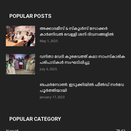
POPULAR POSTS
അക്കാദമീസ് & സ്കൂൾസ് സോക്കർ
കാർണിവൽ വെള്ളി ശനി ദിവസങ്ങളിൽ
May 1, 2025
വനിതാ വേദി കുവൈത്ത് കലാ സാംസ്കാരിക
പരിപാടികൾ സംഘടിപ്പിച്ചു
July 6, 2025
ബഫര്‍സോണ്‍: ഇടുക്കിയില്‍ ഫീല്‍ഡ് സര്‍വേ
പൂര്‍ത്തിയായി
January 17, 2023
POPULAR CATEGORY
Kuwait
7542