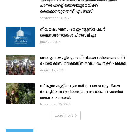
പാസ്‌പോർട്ട് തൊഴിലുടമയ്ക്ക്
കൈമാറരുതെന്ന് എംബസി
September 14, 2023
നിയമ ലംഘനം: 90 ഇ-ന്യൂസ്‌പേപ്പർ
ലൈസൻസുകൾ പിൻവലിച്ചു
June 29, 2024
മലപ്പുറം കുറ്റിപ്പുറത്ത് വിവാഹ നിശ്ചയത്തിന്
പോയ ബസ് മറിഞ്ഞ് നിരവധി പേർക്ക് പരിക്ക്
August 17, 2025
സ്‌കൂള്‍ കുട്ടികളുമായി പോയ ഓട്ടോറിക്ഷ
തോട്ടിലേക്ക് മറിഞ്ഞുണ്ടായ അപകടത്തില്‍
മരണം രണ്ടായി.
November 26, 2025
Load more