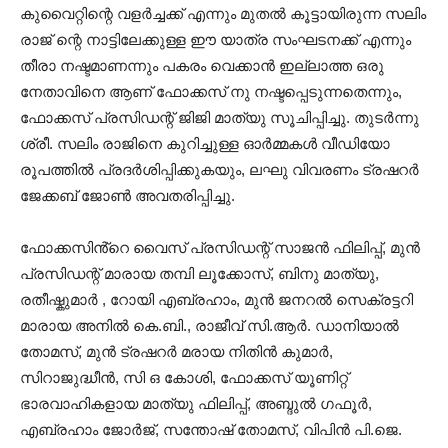
കുവൈറ്റിന്റെ വളർച്ചക്ക് എന്നും മുതൽ കൂട്ടായിരുന്ന സലിം
രാജ് ന്റെ നാട്ടിലേക്കുള്ള ഈ യാത്ര സംഘടനക്ക് എന്നും
തീരാ നഷ്ടമാണന്നും പകരം വെക്കാൻ ഇല്ലാത്ത ഒരു
നേതാവിനെ ആണ് ഫോക്കസ് നു നഷ്ടപ്പെടുന്നതെന്നും,
ഫോക്കസ് പ്രസിഡന്റ്‌ ജിജി മാത്യു സൂചിപ്പിച്ചു. തുടർന്നു
ശ്രീ. സലിം രാജിനെ കുറിച്ചുള്ള ഓർമ്മകൾ വീഡിയോ
രൂപത്തിൽ പ്രദർശിപ്പിക്കുകയും, ലഘു വിവരണം ട്രഷറർ
ജേക്കബ് ജോൺ അവതരിപ്പിച്ചു.
ഫോക്കസിൻ്റെ വൈസ് പ്രസിഡന്റ്‌ സാജൻ ഫിലിപ്പ്, മുൻ
പ്രസിഡന്റ്‌ മാരായ തമ്പി ലൂക്കോസ്, ബിനു മാത്യു,
രതീഷ്കുമാർ , റോയി എബ്രഹാം, മുൻ ജനറൽ സെക്രട്ടറി
മാരായ അനിൽ കെ.ബി., രാജീവ്‌ സി.ആർ. ഡാനിയാൽ
തോമസ്, മുൻ ട്രഷറർ മരായ നിതിൻ കുമാർ,
സിറാജുദ്ധീൻ, സി ഒ കോശി, ഫോക്കസ് യൂണിറ്റ്
ഭാരവാഹികളായ മാത്യു ഫിലിപ്പ്, അബ്ദുൽ ഗഫൂർ,
എബ്രഹാം ജോർജ്, സന്തോഷ്‌ തോമസ്, വിപിൻ പി.ജെ.