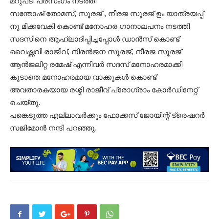
മറുപടി പ്രസംഗം നടത്തി
സന്തോഷ് തോമസ്, സൂരജ് , നീരജ സൂരജ് ഉം യാത്രയപ്പ്
നു മിക്കവേകി കൊണ്ട് മനോഹര ഗാനാലപനം നടത്തി
സദസിനെ ആഹ്ലാദിപ്പിച്ചപ്പോൾ ഡാൻസ് കൊണ്ട്
വൈഷ്ണവി രാജീവ്, നിരൻജന സൂരജ്, നീരജ സൂരജ്
ആൻജലിറ്റ രമേഷ് എന്നിവർ സദസ് മനോഹരമാക്കി
കൂടാതെ മനോഹരമായ വാക്കുകൾ കൊണ്ട്
അവതാരകയായ രശ്മി രാജീവ് പ്രോഗ്രാം കോർഡിനേറ്റ്
ചെയ്തു.
പങ്കെടുത്ത എല്ലാവർക്കും ഫോക്കസ് ജോയിന്റ് ട്രെഷറർ
സജിമോൻ നന്ദി പറഞ്ഞു.