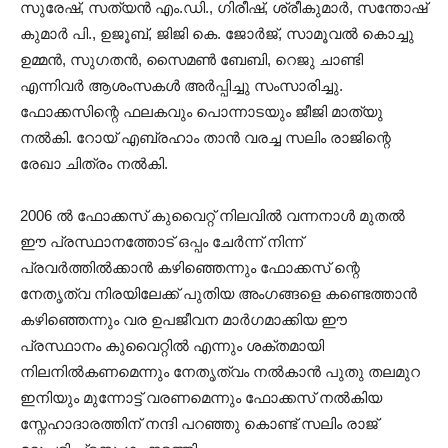
സുരേഷ്, സത്യൻ എം.ഡി., ഗിരീഷ്, ശ്രീകുമാർ, സന്തോഷ്‌
കുമാർ പി., ഉജൂബ്, ജിജി കെ. ജോർജ്, സാമൂവൽ കൊച്ചു
ഉമ്മൻ, സുഗതൻ, സൈമൺ ബേബി, റെജു ചാണ്ടി
എന്നിവർ ആശംസകൾ അർപ്പിച്ചു സംസാരിച്ചു.
ഫോക്കസിന്റെ ഫലകവും പൊന്നാടയും ജീജി മാത്യു
നൽകി. റോയ് എബ്രഹാം താൻ വരച്ച സലിം രാജിന്റെ
രേഖാ ചിത്രം നൽകി.
2006 ൽ ഫോക്കസ് കുവൈറ്റ് നിലവിൽ വന്നനാൾ മുതൽ
ഈ പ്രസ്ഥാനത്തോട് ഒപ്പം ചേർന്ന് നിന്ന്
പ്രവർത്തിൽക്കാൻ കഴിഞ്ഞെന്നും ഫോക്കസ് ന്റെ
നേതൃത്വ നിരയിലേക്ക് പുതിയ അംഗങ്ങളെ കണ്ടെത്താൻ
കഴിഞ്ഞെന്നും വര ഉപജീവന മാർഗമാക്കിയ ഈ
പ്രസ്ഥാനം കുവൈറ്റിൽ എന്നും ശക്തമായി
നിലനിൽകണമെന്നും നേതൃത്വം നൽകാൻ പുതു തലമുറ
ഇനിയും മുന്നോട്ട് വരണമെന്നും ഫോക്കസ് നൽകിയ
സ്നേഹാദാരത്തിന് നന്ദി പറഞ്ഞു കൊണ്ട് സലിം രാജ്