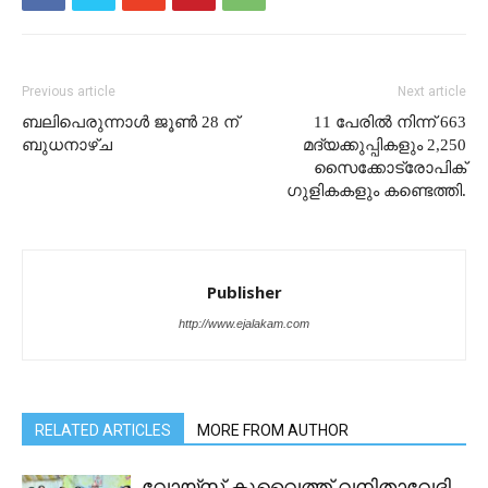
Previous article
Next article
ബലിപെരുന്നാൾ ജൂൺ 28 ന്
11 പേരിൽ നിന്ന് 663
ബുധനാഴ്ച
മദ്യക്കുപ്പികളും 2,250
സൈക്കോട്രോപിക്
ഗുളികകളും കണ്ടെത്തി.
Publisher
http://www.ejalakam.com
RELATED ARTICLES
MORE FROM AUTHOR
വോയ്സ് കുവൈത്ത് വനിതാവേദി