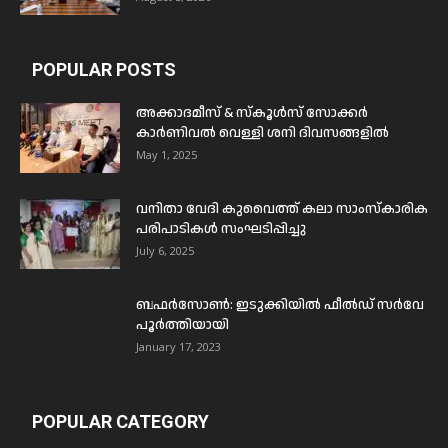
POPULAR POSTS
അക്കാദമീസ് & സ്കൂൾസ് സോക്കർ
കാർണിവൽ വെള്ളി ശനി ദിവസങ്ങളിൽ
May 1, 2025
വനിതാ വേദി കുവൈത്ത് കലാ സാംസ്കാരിക
പരിപാടികൾ സംഘടിപ്പിച്ചു
July 6, 2025
ബഫര്‍സോണ്‍: ഇടുക്കിയില്‍ ഫീല്‍ഡ് സര്‍വേ
പൂര്‍ത്തിയായി
January 17, 2023
POPULAR CATEGORY