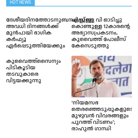
HOT NEWS
ദേശീയദിനത്തോടനുബന്ധിച്ചുള്ള
എസ് യു വി ഓടിച്ചു
അവധി ദിനങ്ങൾക്ക്
കൊണ്ടുള്ള 12കാരൻ്റെ
മുൻപായി ഭാഗിക
അഭ്യാസപ്രകടനം,
കർഫ്യൂ
കുവൈത്ത് പോലീസ്
ഏർപ്പെടുത്തിയേക്കും
കേസെടുത്തു
കുവൈത്ത്സൈന്യം
പിടികൂടിയ
തടവുകാരെ
വിട്ടയക്കുന്നു
‘നിയമസഭ
തെരഞ്ഞെടുപ്പുകളുടെ
മുഴുവന്‍ വിവരങ്ങളും
പുറത്ത് വിടണം’;
രാഹുല്‍ ഗാന്ധി