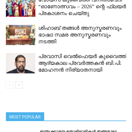
“ഓണോത്സവം – 2026” ന്റെ ഫ്ലയർ
പ്രകാശനം ചെയ്തു
ശിഹാബ് തങ്ങൾ അനുസ്മരണവും
ഭാഷാ സമര അനുസ്മരണവും
നടത്തി
പ്രവാസി വെൽഫെയർ കുവൈത്ത്
ആദ്യകാല പ്രവർത്തകൻ ബി.പി.
മോഹനൻ നിര്യാതനായി
MOST POPULAR
ഇന്ത്യക്കാരയ തൊഴിലാളികൾ തങ്ങളുടെ