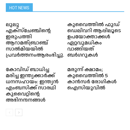
HOT NEWS
ലുലു
കുവൈത്തിൽ ഫുഡ്
എക്സ്ചേഞ്ചിൻ്റെ
ഡെലിവറി ആപ്പിലൂടെ
ഇരുപത്തി
ഉപയോക്താക്കൾ
ആറാമത്ബ്രാഞ്ച്
ഏറ്റവുമധികം
സാൽമിയയിൽ
വാങ്ങിയത്
പ്രവർത്തനംആരംഭിച്ചു.
ബർഗറുകൾ
കോവിഡ് ബാധിച്ച
മരുന്ന് ക്ഷാമം;
മരിച്ച ഇന്ത്യക്കാർക്ക്
കുവൈത്തിൽ 5
ധനസഹായം: ഇന്ത്യൻ
കാൻസർ രോഗികൾ
എംബസിക്ക് സാരഥി
ഐസിയുവിൽ
കുവൈറ്റിന്റെ
അഭിനന്ദനങ്ങള്‍