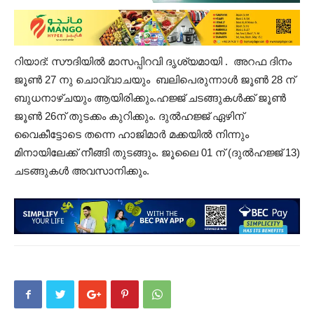
റിയാദ്: സൗദിയിൽ മാസപ്പിറവി ദൃശ്യമായി . അറഫ ദിനം
ജൂൺ 27 നു ചൊവ്വാചയും ബലിപെരുന്നാൾ ജൂൺ 28 ന്
ബുധനാഴ്ചയും ആയിരിക്കും.ഹജ്ജ് ചടങ്ങുകൾക്ക് ജൂൺ
ജൂൺ 26ന് തുടക്കം കുറിക്കും. ദുൽഹജ്ജ് ഏഴിന്
വൈകീട്ടോടെ തന്നെ ഹാജിമാർ മക്കയിൽ നിന്നും
മിനായിലേക്ക് നീങ്ങി തുടങ്ങും. ജൂലൈ 01 ന് (ദുൽഹജ്ജ് 13)
ചടങ്ങുകൾ അവസാനിക്കും.