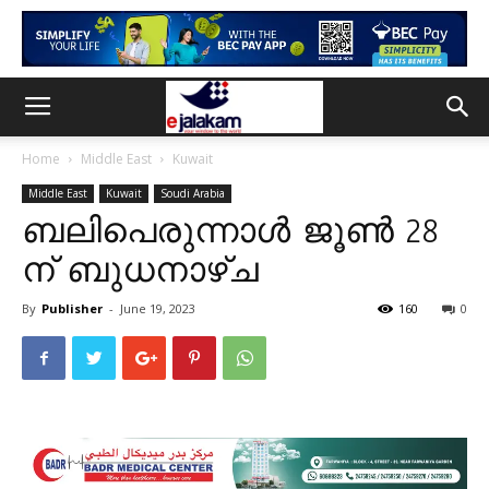
Home
Middle East
Kuwait
Middle East
Kuwait
Soudi Arabia
ബലിപെരുന്നാൾ ജൂൺ 28
ന് ബുധനാഴ്ച
By
Publisher
-
June 19, 2023
160
0