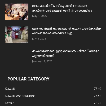
അക്കാദമീസ് & സ്കൂൾസ് സോക്കർ
കാർണിവൽ വെള്ളി ശനി ദിവസങ്ങളിൽ
May 1, 2025
വനിതാ വേദി കുവൈത്ത് കലാ സാംസ്കാരിക
പരിപാടികൾ സംഘടിപ്പിച്ചു
July 6, 2025
ബഫര്‍സോണ്‍: ഇടുക്കിയില്‍ ഫീല്‍ഡ് സര്‍വേ
പൂര്‍ത്തിയായി
January 17, 2023
POPULAR CATEGORY
Kuwait
7540
Kuwait Associations
2452
Kerala
2322