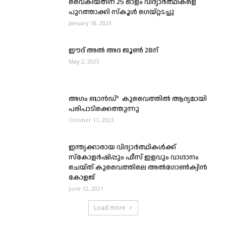
വൈകിയതിന് 25 ഓളം വിദ്യാര്‍ത്ഥികളെ
പുറത്താക്കി സ്കൂള്‍ ഗെയ്റ്റടച്ചു
January 18, 2023
ഈദ് അൽ അദ ജൂൺ 28ന്
May 2, 2023
അഗം ബാൻഡ്” കുവൈത്തിൽ ആദ്യമായി
പരിപാടിക്കെത്തുന്നു
October 11, 2023
ഇന്ത്യക്കാരായ വിദ്യാർത്ഥികൾക്ക്
സ്കോളർഷിപ്പും ഫീസ് ഇളവും വാഗ്ദാനം
ചെയ്ത് കുവൈത്തിലെ അല്‍ഗോണ്‍ക്വിന്‍
കോളജ്
June 12, 2021
Load more