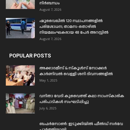
നിർബന്ധം
August 7, 2026
ഷുവൈഖിൽ 120 സ്ഥാപനങ്ങളിൽ
പരിശോധന; താമസ-തൊഴിൽ
നിയമലംഘകരായ 48 പേർ അറസ്റ്റിൽ
August 7, 2026
POPULAR POSTS
അക്കാദമീസ് & സ്കൂൾസ് സോക്കർ
കാർണിവൽ വെള്ളി ശനി ദിവസങ്ങളിൽ
May 1, 2025
വനിതാ വേദി കുവൈത്ത് കലാ സാംസ്കാരിക
പരിപാടികൾ സംഘടിപ്പിച്ചു
July 6, 2025
ബഫര്‍സോണ്‍: ഇടുക്കിയില്‍ ഫീല്‍ഡ് സര്‍വേ
പൂര്‍ത്തിയായി