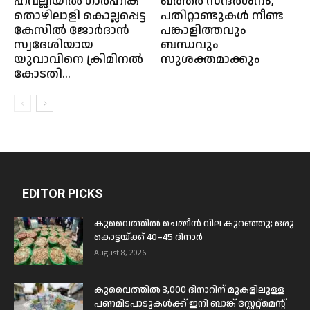
ഹവല്ലിയിൽ ഗാർഹിക
ഖത്തർ സന്ദർശനം,
തൊഴിലാളി കൊല്ലപ്പെട്ട
പതിറ്റാണ്ടുകൾ നീണ്ട
കേസിൽ ജോർദാൻ
പങ്കാളിത്തവും
സ്വദേശിയായ
ബന്ധവും
യുവാവിനെ ക്രിമിനൽ
സുശക്തമാക്കും
കോടതി...
EDITOR PICKS
കുവൈത്തിൽ ചെമ്മീൻ വില കുറഞ്ഞു; ഒരു
കൊട്ടയ്ക്ക് 40–45 ദിനാർ
August 8, 2026
കുവൈത്തിൽ 3,000 ദിനാറിന് മുകളിലുള്ള
പണമിടപാടുകൾക്ക് ഇനി ബാങ്ക് സ്റ്റേറ്റ്മെന്റ്