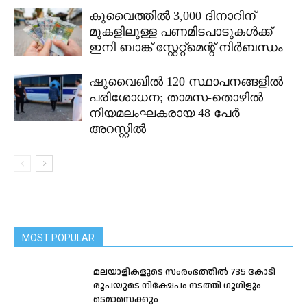
കുവൈത്തിൽ 3,000 ദിനാറിന്
മുകളിലുള്ള പണമിടപാടുകൾക്ക്
ഇനി ബാങ്ക് സ്റ്റേറ്റ്മെന്റ് നിർബന്ധം
ഷുവൈഖിൽ 120 സ്ഥാപനങ്ങളിൽ
പരിശോധന; താമസ-തൊഴിൽ
നിയമലംഘകരായ 48 പേർ
അറസ്റ്റിൽ
MOST POPULAR
മലയാളികളുടെ സംരംഭത്തിൽ 735 കോടി
രൂപയുടെ നിക്ഷേപം നടത്തി ഗൂഗിളും
ടെമാസെക്കും