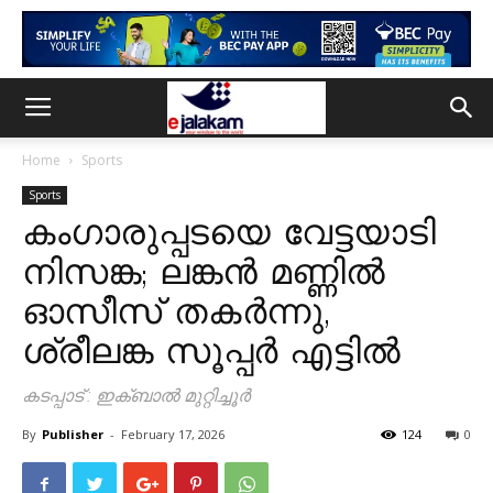
Home
Sports
Sports
കംഗാരുപ്പടയെ വേട്ടയാടി
നിസങ്ക; ലങ്കൻ മണ്ണിൽ
ഓസീസ് തകർന്നു,
ശ്രീലങ്ക സൂപ്പർ എട്ടിൽ
കടപ്പാട് : ഇക്ബാൽ മുറ്റിച്ചൂർ
By
Publisher
-
February 17, 2026
124
0