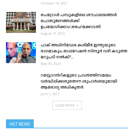
October 14, 2021
പെട്രോള്‍ പമ്പുകളിലെ ശൗചാലയങ്ങള്‍
പൊതുജനങ്ങള്‍ക്ക്
ഉപയോഗിക്കാം’;ഹൈക്കോടതി
August 13, 2025
പാക് അധിനിവേശ കശ്മീർ ഇന്ത്യയുടെ
ഭാഗമാകും; ഓപ്പറേഷൻ സിന്ദൂർ വഴി കടുത്ത
മറുപടി നൽകി”...
May 30, 2025
റസ്റ്റോറൻറ്കളുടെ പ്രവർത്തിസമയം
വർദ്ധിപ്പിക്കരുതെന്ന ശുപാർശയുമായി
ആരോഗ്യ അധികൃതർ
June 1, 2021
Load more
HOT NEWS