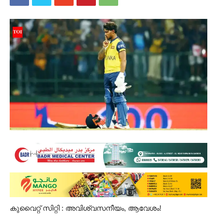
കുവൈറ്റ് സിറ്റി : ​അവിശ്വസനീയം, ആവേശം!