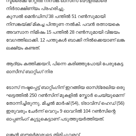
സ്ട്രൈക്ക് റേറ്റിൽ നിസങ്ക ഓസീസ് ബൗളർമാരെ
നിർദാക്ഷിണ്യം പ്രഹരിച്ചു.
​കുസൽ മെൻഡിസ് 38 പന്തിൽ 51 റൺസുമായി
നിസങ്കയ്ക്ക് മികച്ച പിന്തുണ നൽകി. ​പവൻ രത്നായകെ
അവസാന നിമിഷം 15 പന്തിൽ 28 റൺസുമായി വിജയം
വേഗത്തിലാക്കി. 12 പന്തുകൾ ബാക്കി നിൽക്കെയാണ് ലങ്ക
ലക്ഷ്യം കണ്ടത്.
​ആദ്യം കത്തിക്കയറി, പിന്നെ കരിഞ്ഞുപോയി പേരുകേട്ട
ഓസീസ് ബാറ്റിംഗ് നിര
​ടോസ് നഷ്ടപ്പെട്ട് ബാറ്റിംഗിന് ഇറങ്ങിയ ഓസ്‌ട്രേലിയ ഒരു
ഘട്ടത്തിൽ 250 റൺസിന് മുകളിൽ സ്കോർ ചെയ്യുമെന്ന്
തോന്നിച്ചിരുന്നു. ​മിച്ചൽ മാർഷ് (54), ട്രാവിസ് ഹെഡ് (56)
ഇരുവരും ചേർന്ന് വെറും 9 ഓവറിൽ 104 റൺസിന്റെ
ഓപ്പണിംഗ് കൂട്ടുകെട്ടാണ് പടുത്തുയർത്തിയത്.
​ലങ്കൻ ബൗളർമാരുടെ തിരിച്ചുവരവ്