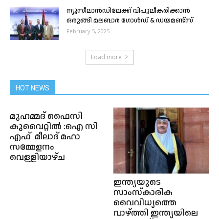
ന്യൂസീലാൻഡിലേക്ക് വിപുലീകരിക്കാൻ
ഒരുങ്ങി മലബാർ ഗോൾഡ് & ഡയമണ്ട്സ്
February 5, 2025
Load more
HOT NEWS
മുഹമ്മദ് ഫൈസി
കുവൈറ്റിൽ :ഐ സി
എഫ് മീലാദ് മഹാ
സമ്മേളനം
വെള്ളിയാഴ്ച
ഇന്ത്യയുടെ
സാംസ്കാരിക
വൈവിധ്യത്തെ
വാഴ്ത്തി ഇന്ത്യയിലെ