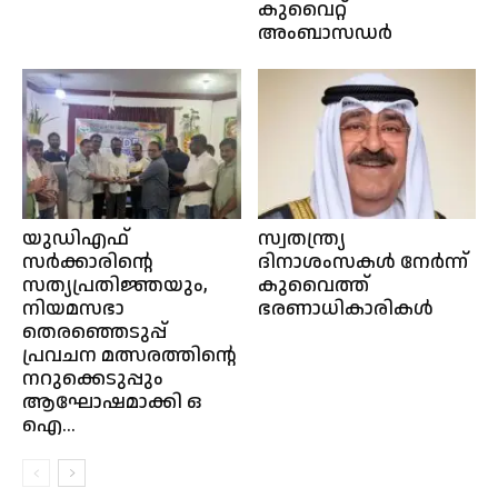
കുവൈറ്റ്
അംബാസഡർ
യുഡിഎഫ്
സ്വതന്ത്ര്യ
സർക്കാരിന്റെ
ദിനാശംസകൾ നേർന്ന്
സത്യപ്രതിജ്ഞയും,
കുവൈത്ത്
നിയമസഭാ
ഭരണാധികാരികൾ
തെരഞ്ഞെടുപ്പ്
പ്രവചന മത്സരത്തിന്റെ
നറുക്കെടുപ്പും
ആഘോഷമാക്കി ഒ
ഐ...