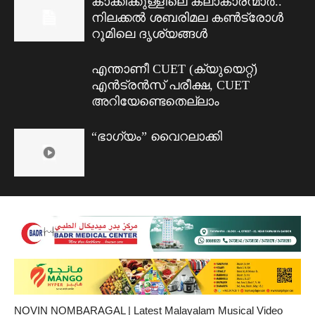
കാക്കിക്കുള്ളിലെ കലാകാരന്മാർ..
നിലക്കൽ ശബരിമല കൺട്രോൾ
റൂമിലെ ദൃശ്യങ്ങൾ
എന്താണീ CUET (ക്യുയെറ്റ്)
എൻട്രൻസ് പരീക്ഷ, CUET
അറിയേണ്ടെതെല്ലാം
“ഭാഗ്യം” വൈറലാക്കി
NOVIN NOMBARAGAL | Latest Malayalam Musical Video