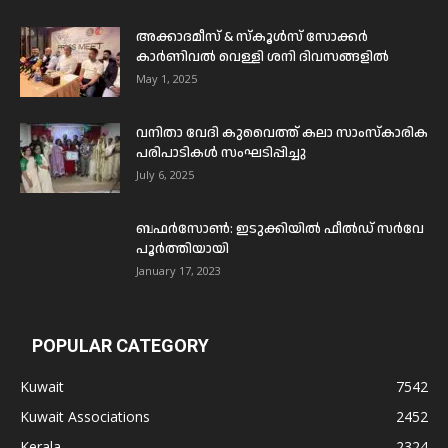
അക്കാദമീസ് & സ്കൂൾസ് സോക്കർ
കാർണിവൽ വെള്ളി ശനി ദിവസങ്ങളിൽ
May 1, 2025
വനിതാ വേദി കുവൈത്ത് കലാ സാംസ്കാരിക
പരിപാടികൾ സംഘടിപ്പിച്ചു
July 6, 2025
ബഫര്‍സോണ്‍: ഇടുക്കിയില്‍ ഫീല്‍ഡ് സര്‍വേ
പൂര്‍ത്തിയായി
January 17, 2023
POPULAR CATEGORY
Kuwait
7542
Kuwait Associations
2452
Kerala
2324