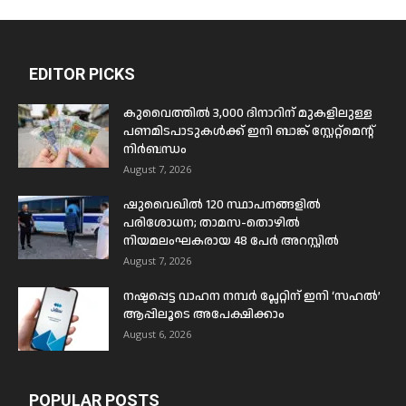
EDITOR PICKS
കുവൈത്തിൽ 3,000 ദിനാറിന് മുകളിലുള്ള
പണമിടപാടുകൾക്ക് ഇനി ബാങ്ക് സ്റ്റേറ്റ്മെന്റ്
നിർബന്ധം
August 7, 2026
ഷുവൈഖിൽ 120 സ്ഥാപനങ്ങളിൽ
പരിശോധന; താമസ-തൊഴിൽ
നിയമലംഘകരായ 48 പേർ അറസ്റ്റിൽ
August 7, 2026
നഷ്ടപ്പെട്ട വാഹന നമ്പർ പ്ലേറ്റിന് ഇനി ‘സഹൽ’
ആപ്പിലൂടെ അപേക്ഷിക്കാം
August 6, 2026
POPULAR POSTS