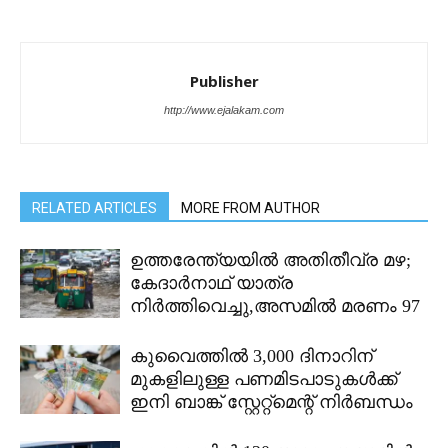
Publisher
http://www.ejalakam.com
RELATED ARTICLES
MORE FROM AUTHOR
ഉത്തരേന്ത്യയിൽ അതിതീവ്ര മഴ;
കേദാർനാഥ് യാത്ര
നിർത്തിവെച്ചു,അസമിൽ മരണം 97
കുവൈത്തിൽ 3,000 ദിനാറിന്
മുകളിലുള്ള പണമിടപാടുകൾക്ക്
ഇനി ബാങ്ക് സ്റ്റേറ്റ്മെന്റ് നിർബന്ധം