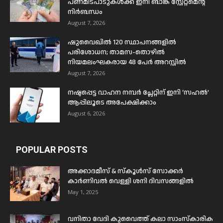
പണമിടപാടുകൾക്ക് ഇനി ബാങ്ക് സ്റ്റേറ്റ്മെന്റ്
നിർബന്ധം
August 7, 2026
ഷുവൈഖിൽ 120 സ്ഥാപനങ്ങളിൽ
പരിശോധന; താമസ-തൊഴിൽ
നിയമലംഘകരായ 48 പേർ അറസ്റ്റിൽ
August 7, 2026
നഷ്ടപ്പെട്ട വാഹന നമ്പർ പ്ലേറ്റിന് ഇനി ‘സഹൽ’
ആപ്പിലൂടെ അപേക്ഷിക്കാം
August 6, 2026
POPULAR POSTS
അക്കാദമീസ് & സ്കൂൾസ് സോക്കർ
കാർണിവൽ വെള്ളി ശനി ദിവസങ്ങളിൽ
May 1, 2025
വനിതാ വേദി കുവൈത്ത് കലാ സാംസ്കാരിക