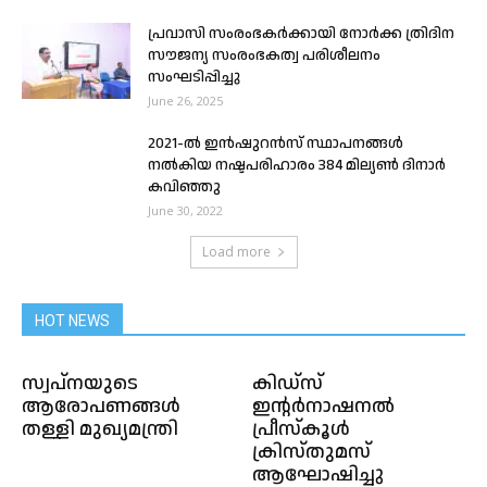
പ്രവാസി സംരംഭകർക്കായി നോർക്ക ത്രിദിന
സൗജന്യ സംരംഭകത്വ പരിശീലനം
സംഘടിപ്പിച്ചു
June 26, 2025
2021-ൽ ഇൻഷുറൻസ് സ്ഥാപനങ്ങൾ
നൽകിയ നഷ്ടപരിഹാരം 384 മില്യൺ ദിനാർ
കവിഞ്ഞു
June 30, 2022
Load more
HOT NEWS
സ്വപ്‌നയുടെ
കിഡ്‌സ്
ആരോപണങ്ങള്‍
ഇന്റർനാഷനൽ
തള്ളി മുഖ്യമന്ത്രി
പ്രീസ്കൂൾ
ക്രിസ്തുമസ്
ആഘോഷിച്ചു