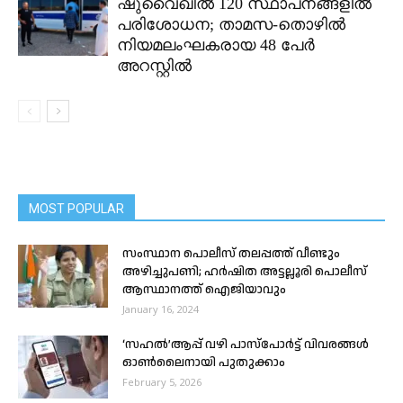
ഷുവൈഖിൽ 120 സ്ഥാപനങ്ങളിൽ
പരിശോധന; താമസ-തൊഴിൽ
നിയമലംഘകരായ 48 പേർ
അറസ്റ്റിൽ
MOST POPULAR
സംസ്ഥാന പൊലീസ് തലപ്പത്ത് വീണ്ടും
അഴിച്ചുപണി; ഹർഷിത അട്ടല്ലൂരി പൊലീസ്
ആസ്ഥാനത്ത് ഐജിയാവും
January 16, 2024
‘സഹൽ’ആപ്പ് വഴി പാസ്‌പോർട്ട് വിവരങ്ങൾ
ഓൺലൈനായി പുതുക്കാം
February 5, 2026