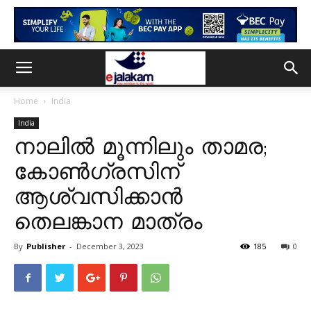
Home
India
India
നാലിൽ മൂന്നിലും താമര;
കോൺഗ്രസിന്
ആശ്വസിക്കാൻ
തെലങ്കാന മാത്രം
By
Publisher
-
December 3, 2023
185
0