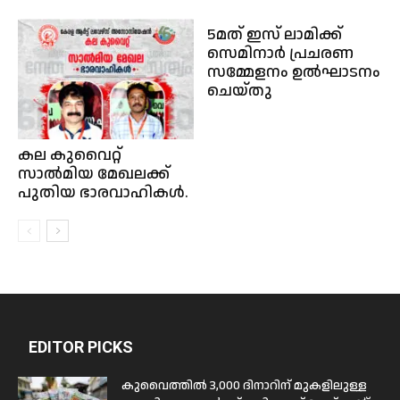
5മത് ഇസ് ലാമിക്ക്
സെമിനാർ പ്രചരണ
സമ്മേളനം ഉൽഘാടനം
ചെയ്തു
കല കുവൈറ്റ്
സാൽമിയ മേഖലക്ക്
പുതിയ ഭാരവാഹികൾ.
EDITOR PICKS
കുവൈത്തിൽ 3,000 ദിനാറിന് മുകളിലുള്ള