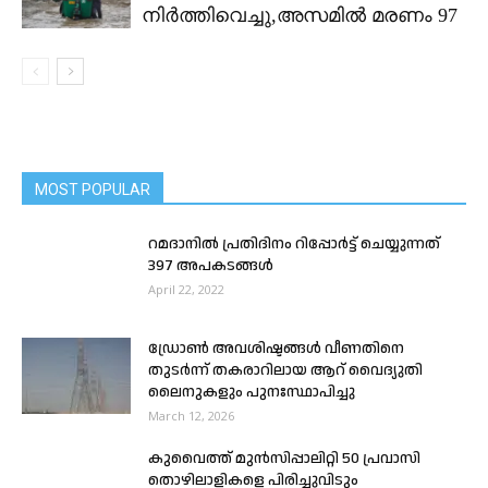
നിർത്തിവെച്ചു,അസമിൽ മരണം 97
MOST POPULAR
റമദാനിൽ പ്രതിദിനം റിപ്പോർട്ട് ചെയ്യുന്നത്
397 അപകടങ്ങൾ
April 22, 2022
ഡ്രോൺ അവശിഷ്ടങ്ങൾ വീണതിനെ
തുടർന്ന് തകരാറിലായ ആറ് വൈദ്യുതി
ലൈനുകളും പുനഃസ്ഥാപിച്ചു
March 12, 2026
കുവൈത്ത് മുൻസിപ്പാലിറ്റി 50 പ്രവാസി
തൊഴിലാളികളെ പിരിച്ചുവിടും