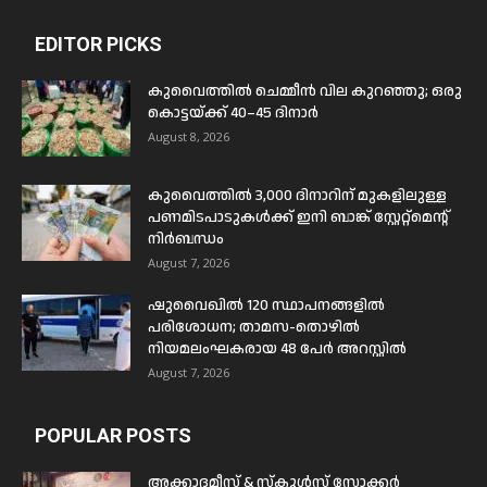
EDITOR PICKS
കുവൈത്തിൽ ചെമ്മീൻ വില കുറഞ്ഞു; ഒരു
കൊട്ടയ്ക്ക് 40–45 ദിനാർ
August 8, 2026
കുവൈത്തിൽ 3,000 ദിനാറിന് മുകളിലുള്ള
പണമിടപാടുകൾക്ക് ഇനി ബാങ്ക് സ്റ്റേറ്റ്മെന്റ്
നിർബന്ധം
August 7, 2026
ഷുവൈഖിൽ 120 സ്ഥാപനങ്ങളിൽ
പരിശോധന; താമസ-തൊഴിൽ
നിയമലംഘകരായ 48 പേർ അറസ്റ്റിൽ
August 7, 2026
POPULAR POSTS
അക്കാദമീസ് & സ്കൂൾസ് സോക്കർ