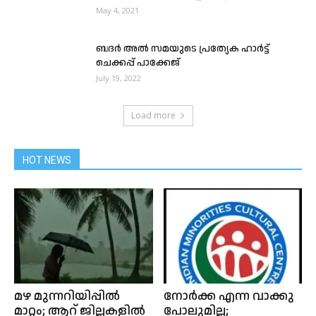
May 4, 2021
ബദർ അൽ സമയുടെ പ്രത്യേക ഹാർട്ട്
ചെക്കപ്പ് പാക്കേജ്
July 19, 2022
Load more
HOT NEWS
മഴ മുന്നറിയിപ്പില്‍
നോർക്ക എന്ന വാക്കു
മാറ്റം; ആറ് ജില്ലകളിൽ
പോലുമില്ല;