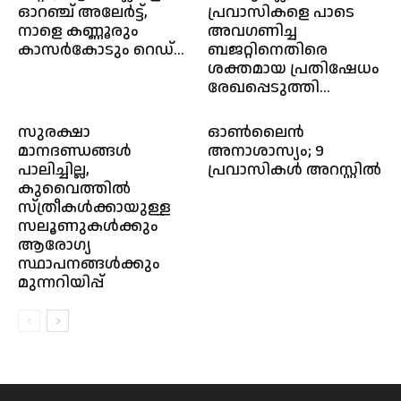
ഓറഞ്ച് അലേർട്ട്,
പ്രവാസികളെ പാടെ
നാളെ കണ്ണൂരും
അവഗണിച്ച
കാസർകോടും റെഡ്...
ബജറ്റിനെതിരെ
ശക്തമായ പ്രതിഷേധം
രേഖപ്പെടുത്തി...
സുരക്ഷാ
ഓൺലൈൻ
മാനദണ്ഡങ്ങൾ
അനാശാസ്യം; 9
പാലിച്ചില്ല,
പ്രവാസികൾ അറസ്റ്റിൽ
കുവൈത്തിൽ
സ്ത്രീകൾക്കായുള്ള
സലൂണുകൾക്കും
ആരോഗ്യ
സ്ഥാപനങ്ങൾക്കും
മുന്നറിയിപ്പ്