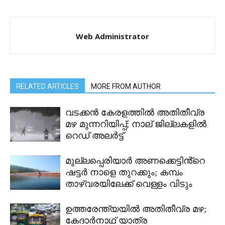
Web Administrator
RELATED ARTICLES
MORE FROM AUTHOR
വടക്കൻ കേരളത്തിൽ അതിതീവ്ര
മഴ മുന്നറിയിപ്പ്; നാല് ജില്ലകളിൽ
റെഡ് അലർട്ട്
മുല്ലപ്പെരിയാർ അണക്കെട്ടിൻ്റെ
ഷട്ടർ നാളെ തുറക്കും; കമ്പം
താഴ്വരയിലേക്ക് വെള്ളം വിടും
ഉത്തരേന്ത്യയിൽ അതിതീവ്ര മഴ;
കേദാർനാഥ് യാത്ര