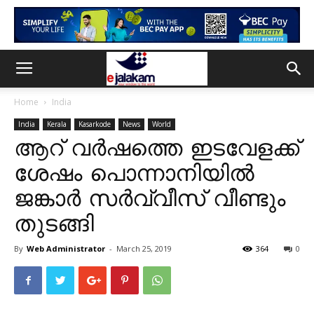
Home
India
India
Kerala
Kasarkode
News
World
ആറ് വർഷത്തെ ഇടവേളക്ക്
ശേഷം പൊന്നാനിയിൽ
ജങ്കാർ സർവ്വീസ് വീണ്ടും
തുടങ്ങി
By
Web Administrator
-
March 25, 2019
364
0