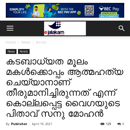
Home
News
Kerala
News
Kerala
കടബാധ്യത മൂലം
മകൾക്കൊപ്പം ആത്മഹത്യ
ചെയ്യാനാണ്
തീരുമാനിച്ചിരുന്നത് എന്ന്
കൊല്ലപ്പെട്ട വൈഗയുടെ
പിതാവ് സനു മോഹൻ
By
Publisher
-
April 19, 2021
129
0