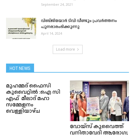
September 24, 2021
വിബ്ജിയോർ ടിവി വീണ്ടും പ്രവർത്തനം
പുനരാരംഭിക്കുന്നു
April 14, 2024
Load more
HOT NEWS
മുഹമ്മദ് ഫൈസി
കുവൈറ്റിൽ :ഐ സി
എഫ് മീലാദ് മഹാ
സമ്മേളനം
വെള്ളിയാഴ്ച
വോയ്സ് കുവൈത്ത്
വനിതാവേദി ആരോഗ്യ