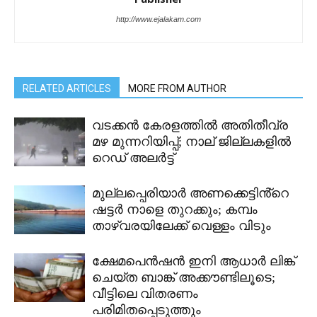
http://www.ejalakam.com
RELATED ARTICLES
MORE FROM AUTHOR
വടക്കൻ കേരളത്തിൽ അതിതീവ്ര
മഴ മുന്നറിയിപ്പ്; നാല് ജില്ലകളിൽ
റെഡ് അലർട്ട്
മുല്ലപ്പെരിയാർ അണക്കെട്ടിൻ്റെ
ഷട്ടർ നാളെ തുറക്കും; കമ്പം
താഴ്വരയിലേക്ക് വെള്ളം വിടും
ക്ഷേമപെൻഷൻ ഇനി ആധാർ ലിങ്ക്
ചെയ്ത ബാങ്ക് അക്കൗണ്ടിലൂടെ;
വീട്ടിലെ വിതരണം
പരിമിതപ്പെടുത്തും