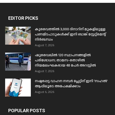
EDITOR PICKS
കുവൈത്തിൽ 3,000 ദിനാറിന് മുകളിലുള്ള
പണമിടപാടുകൾക്ക് ഇനി ബാങ്ക് സ്റ്റേറ്റ്മെന്റ്
നിർബന്ധം
August 7, 2026
ഷുവൈഖിൽ 120 സ്ഥാപനങ്ങളിൽ
പരിശോധന; താമസ-തൊഴിൽ
നിയമലംഘകരായ 48 പേർ അറസ്റ്റിൽ
August 7, 2026
നഷ്ടപ്പെട്ട വാഹന നമ്പർ പ്ലേറ്റിന് ഇനി ‘സഹൽ’
ആപ്പിലൂടെ അപേക്ഷിക്കാം
August 6, 2026
POPULAR POSTS