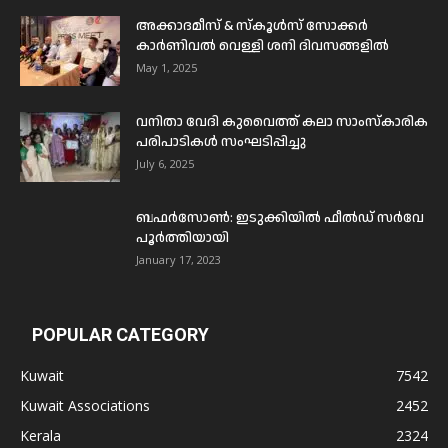
അക്കാദമീസ് & സ്കൂൾസ് സോക്കർ
കാർണിവൽ വെള്ളി ശനി ദിവസങ്ങളിൽ
May 1, 2025
വനിതാ വേദി കുവൈത്ത് കലാ സാംസ്കാരിക
പരിപാടികൾ സംഘടിപ്പിച്ചു
July 6, 2025
ബഫര്‍സോണ്‍: ഇടുക്കിയില്‍ ഫീല്‍ഡ് സര്‍വേ
പൂര്‍ത്തിയായി
January 17, 2023
POPULAR CATEGORY
Kuwait
7542
Kuwait Associations
2452
Kerala
2324