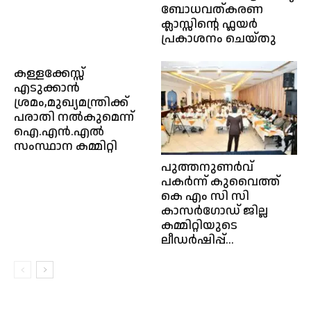
ബോധവത്കരണ
ക്ലാസ്സിന്റെ ഫ്ലയർ
പ്രകാശനം ചെയ്തു
കള്ളക്കേസ്സ്
എടുക്കാൻ
ശ്രമം,മുഖ്യമന്ത്രിക്ക്
പരാതി നൽകുമെന്ന്
ഐ.എൻ.എൽ
സംസ്ഥാന കമ്മിറ്റി
പുത്തനുണർവ്
പകർന്ന് കുവൈത്ത്
കെ എം സി സി
കാസർഗോഡ് ജില്ല
കമ്മിറ്റിയുടെ
ലീഡർഷിപ്പ്...