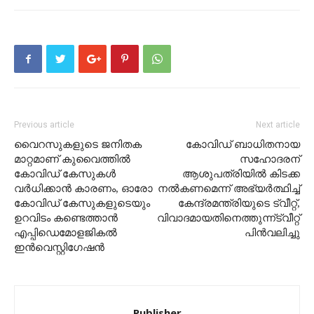
Previous article
Next article
വൈറസുകളുടെ ജനിതക
കോവിഡ് ബാധിതനായ
മാറ്റമാണ് കുവൈത്തിൽ
സഹോദരന്
കോവിഡ് കേസുകൾ
ആശുപത്രിയിൽ കിടക്ക
വർധിക്കാൻ കാരണം, ഓരോ
നൽകണമെന്ന് അഭ്യർത്ഥിച്ച്
കോവിഡ് കേസുകളുടെയും
കേന്ദ്രമന്ത്രിയുടെ ട്വീറ്റ്,
ഉറവിടം കണ്ടെത്താൻ
വിവാദമായതിനെത്തുന്ന്ട്വീറ്റ്
എപ്പിഡെമോളജികൽ
പിൻവലിച്ചു
ഇൻവെസ്റ്റിഗേഷൻ
Publisher