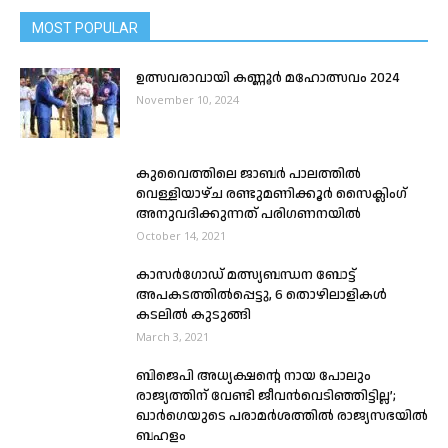
MOST POPULAR
ഉത്സവരാവായി കണ്ണൂർ മഹോത്സവം 2024
November 10, 2024
കുവൈത്തിലെ ജാബർ പാലത്തിൽ
വെള്ളിയാഴ്ച രണ്ടുമണിക്കൂർ സൈക്ലിംഗ്
അനുവദിക്കുന്നത് പരിഗണനയിൽ
October 14, 2021
കാസർഗോഡ് മത്സ്യബന്ധന ബോട്ട്
അപകടത്തിൽപ്പെട്ടു, 6 തൊഴിലാളികൾ
കടലിൽ കുടുങ്ങി
March 3, 2021
ബിജെപി അധ്യക്ഷന്റെ നായ പോലും
രാജ്യത്തിന് വേണ്ടി ജീവന്‍വെടിഞ്ഞിട്ടില്ല’;
ഖാര്‍ഗെയുടെ പരാമര്‍ശത്തില്‍ രാജ്യസഭയില്‍
ബഹളം