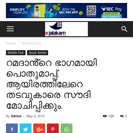
Home
Middle East
Middle East
Soudi Arabia
റമദാൻ്റെ ഭാഗമായി
പൊതുമാപ്പ്;
ആയിരത്തിലേറെ
തടവുകാരെ സൗദി
മോചിപ്പിക്കും.
By
Editor
-
May 6, 2019
129
0