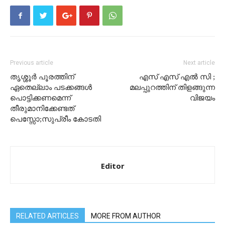
Previous article
Next article
തൃശ്ശൂർ പൂരത്തിന്
എസ് എസ് എൽ സി ;
ഏതെല്ലാം പടക്കങ്ങൾ
മലപ്പുറത്തിന് തിളങ്ങുന്ന
പൊട്ടിക്കണമെന്ന്
വിജയം
തീരുമാനിക്കേണ്ടത്
പെസ്സോ;സുപ്രീം കോടതി
Editor
RELATED ARTICLES
MORE FROM AUTHOR