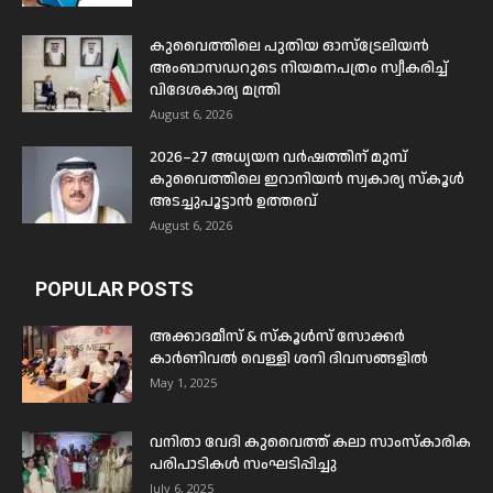
കുവൈത്തിലെ പുതിയ ഓസ്ട്രേലിയൻ
അംബാസഡറുടെ നിയമനപത്രം സ്വീകരിച്ച്
വിദേശകാര്യ മന്ത്രി
August 6, 2026
2026–27 അധ്യയന വർഷത്തിന് മുമ്പ്
കുവൈത്തിലെ ഇറാനിയൻ സ്വകാര്യ സ്കൂൾ
അടച്ചുപൂട്ടാൻ ഉത്തരവ്
August 6, 2026
POPULAR POSTS
അക്കാദമീസ് & സ്കൂൾസ് സോക്കർ
കാർണിവൽ വെള്ളി ശനി ദിവസങ്ങളിൽ
May 1, 2025
വനിതാ വേദി കുവൈത്ത് കലാ സാംസ്കാരിക
പരിപാടികൾ സംഘടിപ്പിച്ചു
July 6, 2025