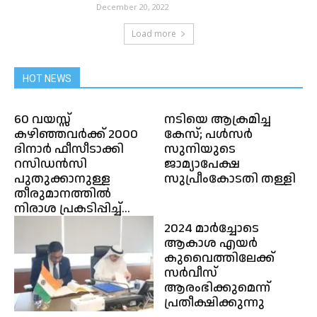
December 20, 2022
Load more
HOT NEWS
60 വയസ്സ്
നടിയെ ആക്രമിച്ച
കഴിഞ്ഞവർക്ക് 2000
കേസ്; പള്‍സര്‍
ദിനാർ ഫീസീടാക്കി
സുനിയുടെ
റസിഡൻസി
ജാമ്യാപേക്ഷ
പുതുക്കാനുള്ള
സുപ്രീംകോടതി തള്ളി
തീരുമാനത്തിൽ
നിരാശ പ്രകടിപ്പിച്ച്...
2024 മാർച്ചോടെ
ആകാശ എയർ
കുവൈത്തിലേക്ക്
സർവീസ്
ആരംഭിക്കുമെന്ന്
പ്രതീക്ഷിക്കുന്നു