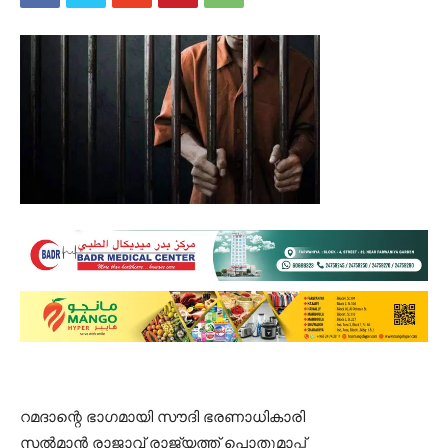
റമദാ​ന്റെ ഭാഗമായി സൗദി ഭരണാധികാരി
സല്‍മാന്‍ രാജാവ് രാജ്യത്ത് പൊതുമാപ്പ്