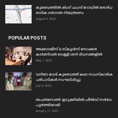
കുവൈത്തിൽ കിംഗ് ഫഹദ് റോഡിൽ ഒരാഴ്ച
ഭാഗിക ഗതാഗത നിയന്ത്രണം
August 9, 2026
POPULAR POSTS
അക്കാദമീസ് & സ്കൂൾസ് സോക്കർ
കാർണിവൽ വെള്ളി ശനി ദിവസങ്ങളിൽ
May 1, 2025
വനിതാ വേദി കുവൈത്ത് കലാ സാംസ്കാരിക
പരിപാടികൾ സംഘടിപ്പിച്ചു
July 6, 2025
ബഫര്‍സോണ്‍: ഇടുക്കിയില്‍ ഫീല്‍ഡ് സര്‍വേ
പൂര്‍ത്തിയായി
January 17, 2023