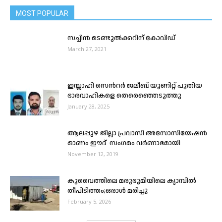
MOST POPULAR
സച്ചിൻ ടെണ്ടുൽക്കറിന് കോവിഡ്
March 27, 2021
ഇസ്ലാഹി സെൻറർ ജലീബ് യൂണിറ്റ് പുതിയ
ഭാരവാഹികളെ തെരെഞ്ഞെടുത്തു
January 28, 2025
ആലപ്പുഴ ജില്ലാ പ്രവാസി അസോസിയേഷൻ
ഓണം ഈദ് സംഗമം വർണാഭമായി
November 12, 2019
കുവൈത്തിലെ മരുഭൂമിയിലെ ക്യാമ്പിൽ
തീപിടിത്തം;ഒരാൾ മരിച്ചു
February 5, 2026