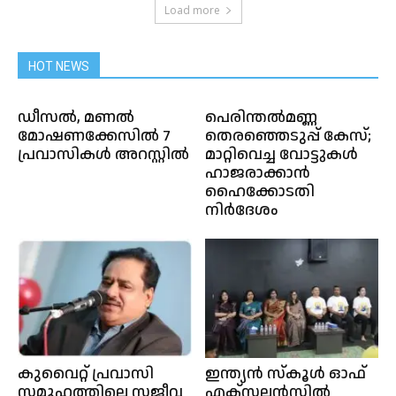
Load more
HOT NEWS
ഡീസൽ, മണൽ
പെരിന്തല്‍മണ്ണ
മോഷണക്കേസിൽ 7
തെരഞ്ഞെടുപ്പ് കേസ്;
പ്രവാസികൾ അറസ്റ്റിൽ
മാറ്റിവെച്ച വോട്ടുകള്‍
ഹാജരാക്കാന്‍
ഹൈക്കോടതി
നിര്‍ദേശം
കുവൈറ്റ് പ്രവാസി
ഇന്ത്യൻ സ്കൂൾ ഓഫ്
സമൂഹത്തിലെ സജീവ
എക്സലൻസിൽ