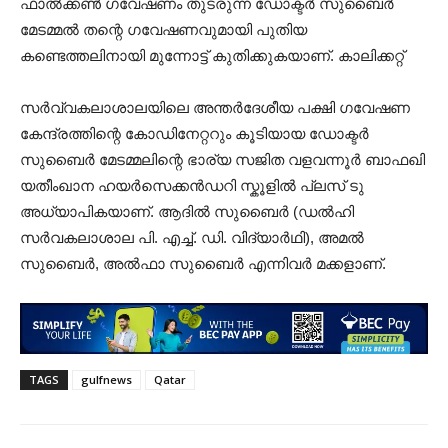
ഫാൽക്കൺ ഗവേഷണം തുടരുന്ന ഡോക്ടർ സുബൈർ
മേടമ്മൽ തന്റെ ഗവേഷണവുമായി പുതിയ
കണ്ടെത്തലിനായി മുന്നോട്ട് കുതിക്കുകയാണ്. കാലിക്കറ്റ്‌
സർവ്വകലാശാലയിലെ അന്തർദേശീയ പക്ഷി ഗവേഷണ
കേന്ദ്രത്തിന്റെ കോഡിനേറ്ററും കൂടിയായ ഡോക്ടർ
സുബൈർ മേടമ്മലിന്റെ ഭാര്യ സജിത വളവന്നൂർ ബാഫഖി
യതീംഖാന ഹയർസെക്കൻഡറി സ്കൂളിൽ പ്ലസ് ടു
അധ്യാപികയാണ്. ആദിൽ സുബൈർ (ഡൽഹി
സർവകലാശാല പി. എച്ച്. ഡി. വിദ്യാർഥി), അമൽ
സുബൈർ, അൽഫാ സുബൈർ എന്നിവർ മക്കളാണ്.
TAGS
gulfnews
Qatar