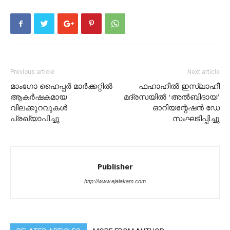
Previous article
Next article
മാംഗോ ഹൈപ്പർ മാർക്കറ്റിൽ
ഫഹാഹീൽ ഇസ്‌ലാഹീ
ആകർഷകമായ
മദ്രസയിൽ ‘അൽബിദായ’
വിലക്കുറവുകൾ
ഓറിയന്റേഷൻ ഡേ
പ്രഖ്യാപിച്ചു
സംഘടിപ്പിച്ചു
Publisher
http://www.ejalakam.com