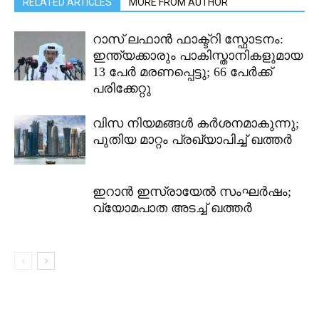
RELATED ARTICLES
MORE FROM AUTHOR
റാസ് ലഫാൻ ഫാക്ട്റി സ്ഫോടനം:
ഇന്ത്യക്കാരും പാകിസ്താനികളുമായ
13 പേർ മരണപ്പെട്ടു; 66 പേർക്ക്
പരിക്കേറ്റു
വിസ നിയമങ്ങൾ കർശനമാകുന്നു;
പുതിയ മാറ്റം പ്രഖ്യാപിച്ച് ഖത്തർ
ഇറാൻ ഇസ്രായേൽ സംഘർഷം;
വ്യോമപാത അടച്ച് ഖത്തർ