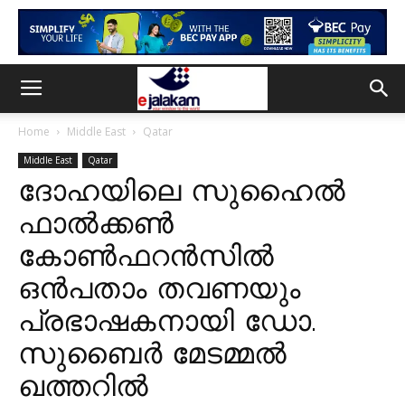
Home
Middle East
Qatar
Middle East
Qatar
ദോഹയിലെ സുഹൈൽ
ഫാൽക്കൺ
കോൺഫറൻസിൽ
ഒൻപതാം തവണയും
പ്രഭാഷകനായി ഡോ.
സുബൈർ മേടമ്മൽ
ഖത്തറിൽ