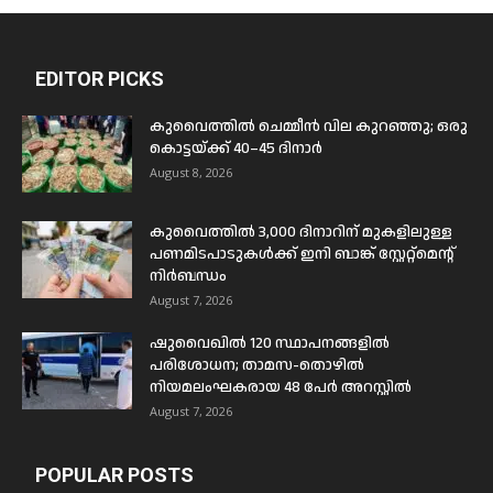
EDITOR PICKS
കുവൈത്തിൽ ചെമ്മീൻ വില കുറഞ്ഞു; ഒരു
കൊട്ടയ്ക്ക് 40–45 ദിനാർ
August 8, 2026
കുവൈത്തിൽ 3,000 ദിനാറിന് മുകളിലുള്ള
പണമിടപാടുകൾക്ക് ഇനി ബാങ്ക് സ്റ്റേറ്റ്മെന്റ്
നിർബന്ധം
August 7, 2026
ഷുവൈഖിൽ 120 സ്ഥാപനങ്ങളിൽ
പരിശോധന; താമസ-തൊഴിൽ
നിയമലംഘകരായ 48 പേർ അറസ്റ്റിൽ
August 7, 2026
POPULAR POSTS