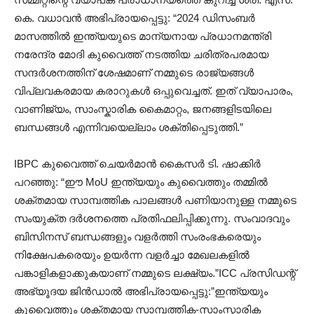
കെ. വധാവൻ അഭിപ്രായപ്പെട്ടു: “2024 ഡിസംബർ
മാസത്തിൽ ഇന്ത്യയുടെ മാന്യനായ പ്രധാനമന്ത്രി
നരേന്ദ്ര മോദി കുവൈത്ത് നടത്തിയ ചരിത്രപരമായ
സന്ദർശനത്തിന് ശേഷമാണ് നമ്മുടെ രാജ്യങ്ങൾ
വിപ്ലവകരമായ കരാറുകൾ ഒപ്പുവെച്ചത്. ഇത് വ്യാപാരം,
വാണിജ്യം, സാംസ്കാരിക കൈമാറ്റം, ജനങ്ങളിടയിലെ
ബന്ധങ്ങൾ എന്നിവയെല്ലാം ശക്തിപ്പെടുത്തി.”
IBPC കുവൈത്ത് ചെയർമാൻ കൈസർ ടി. ഷാക്കിർ
പറഞ്ഞു: “ഈ MoU ഇന്ത്യയും കുവൈത്തും തമ്മിൽ
ശക്തമായ സാമ്പത്തിക പാലങ്ങൾ പണിയാനുള്ള നമ്മുടെ
സംയുക്ത ദർശനത്തെ പ്രതിഫലിപ്പിക്കുന്നു. സംവാദവും
ബിസിനസ് ബന്ധങ്ങളും വളർത്തി സംരംഭകരെയും
നിക്ഷേപകരെയും ഉയർന്ന വളർച്ചാ മേഖലകളിൽ
പങ്കാളികളാക്കുകയാണ് നമ്മുടെ ലക്ഷ്യം.”ICC പ്രസിഡന്റ്
അഭ്യൂദയ ജിൻഡാൽ അഭിപ്രായപ്പെട്ടു:”ഇന്ത്യയും
കുവൈത്തും ശക്തമായ സാമ്പത്തിക-സാംസ്കാരിക