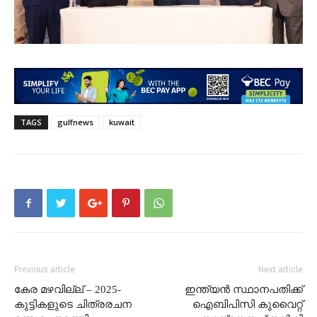
TAGS
gulfnews
kuwait
Previous article
Next article
കേര മഴവില്ല് – 2025-
ഇന്ത്യൻ സ്ഥാനപതിക്ക്
കുട്ടികളുടെ ചിത്രരചന
ഐബിപിസി കുവൈറ്റ്