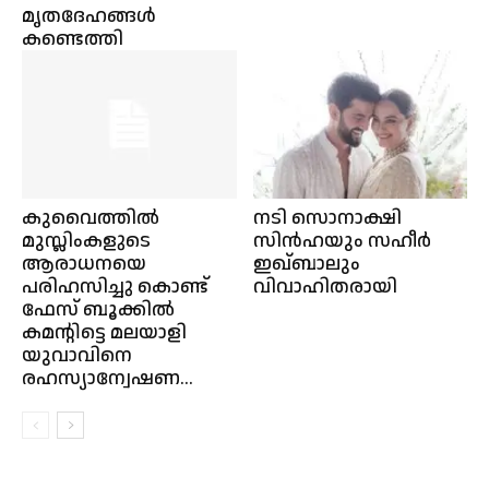
മൃതദേഹങ്ങൾ
കണ്ടെത്തി
കുവൈത്തിൽ
നടി സൊനാക്ഷി
മുസ്ലിംകളുടെ
സിൻഹയും സഹീർ
ആരാധനയെ
ഇഖ്ബാലും
പരിഹസിച്ചു കൊണ്ട്‌
വിവാഹിതരായി
ഫേസ്‌ ബൂക്കിൽ
കമന്റിട്ടെ മലയാളി
യുവാവിനെ
രഹസ്യാന്വേഷണ...