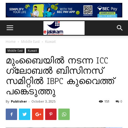
Home
Middle East
Kuwait
Middle East
Kuwait
മുംബൈയിൽ നടന്ന ICC
ഗ്ലോബൽ ബിസിനസ്
സമിറ്റിൽ IBPC കുവൈത്ത്
പങ്കെടുത്തു
By
Publisher
-
October 3, 2025
151
0