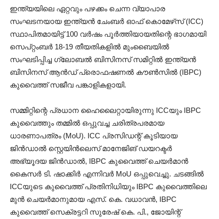
ഇന്ത്യയിലെ ഏറ്റവും പഴക്കം ചെന്ന വ്യാപാര
സംഘടനയായ ഇന്ത്യൻ ചേംബർ ഓഫ് കൊമേഴ്‌സ്‌ (ICC)
സ്ഥാപിതമായിട്ട് 100 വർഷം പൂർത്തിയായതിന്റെ ഭാഗമായി
സെപ്റ്റംബർ 18-19 തീയതികളിൽ മുംബൈയിൽ
സംഘടിപ്പിച്ച ഗ്ലോബൽ ബിസിനസ് സമിറ്റിൽ ഇന്ത്യൻ
ബിസിനസ് ആൻഡ് പ്രൊഫഷണൽ കൗൺസിൽ (IBPC)
കുവൈത്ത് സജീവ പങ്കാളികളായി.
സമ്മിറ്റിന്റെ പ്രധാന ഹൈലൈറ്റായിരുന്നു ICCയും IBPC
കുവൈത്തും തമ്മിൽ ഒപ്പുവച്ച ചരിത്രപരമായ
ധാരണാപത്രം (MoU). ICC പ്രസിഡന്റ് കൂടിയായ
ജിൻഡാൽ സ്റ്റെയിൻലെസ് മാനേജിങ് ഡയറക്ടർ
അഭ്യൂദയ ജിൻഡാൽ, IBPC കുവൈത്ത് ചെയർമാൻ
കൈസർ ടി. ഷാക്കിർ എന്നിവർ MoU ഒപ്പുവെച്ചു. ചടങ്ങിൽ
ICCയുടെ കുവൈത്ത് പ്രതിനിധിയും IBPC കുവൈത്തിലെ
മുൻ ചെയർമാനുമായ എസ്. കെ. വധാവൻ, IBPC
കുവൈത്ത് സെക്രട്ടറി സുരേഷ് കെ. പി., ജോയിന്റ്