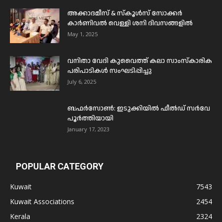
അക്കാദമീസ് & സ്കൂൾസ് സോക്കർ
കാർണിവൽ വെള്ളി ശനി ദിവസങ്ങളിൽ
May 1, 2025
വനിതാ വേദി കുവൈത്ത് കലാ സാംസ്കാരിക
പരിപാടികൾ സംഘടിപ്പിച്ചു
July 6, 2025
ബഫര്‍സോണ്‍: ഇടുക്കിയില്‍ ഫീല്‍ഡ് സര്‍വേ
പൂര്‍ത്തിയായി
January 17, 2023
POPULAR CATEGORY
Kuwait
7543
Kuwait Associations
2454
Kerala
2324