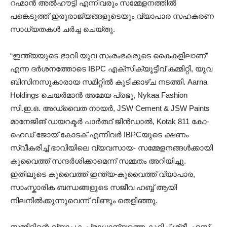
റഹ്മാൻ അൽഹൗട്ടി എന്നിവരും സമ്മേളനത്തിൽ
പങ്കെടുത്ത് ഇരുരാജ്യങ്ങളുടെയും വ്യാപാര സഹകരണ
സാധ്യതകൾ ചർച്ച ചെയ്തു.
“ഇന്ത്യയുടെ ഭാവി യുവ സംരംഭകരുടെ കൈകളിലാണ്”
എന്ന ദർശനത്തോടെ IBPC എക്സിക്യൂട്ടീവ് കമ്മിറ്റി, യുവ
ബിസിനസുകാരായ സമിറ്റിൽ കൂടിക്കാഴ്ച നടത്തി. Aarna
Holdings ചെയർമാൻ അമേയ പ്രഭു, Nykaa Fashion
സി.ഇ.ഒ. അഡ്വൈത നായർ, JSW Cement & JSW Paints
മാനേജിങ് ഡയറക്ടർ പാർത്ഥ് ജിൻഡാൽ, Kotak 811 കോ-
ഹെഡ് ജോയ് കോടക് എന്നിവർ IBPCയുടെ ക്ഷണം
സ്വീകരിച്ച് ഭാവിയിലെ വ്യവസായ- സമ്മേളനങ്ങൾക്കായി
കുവൈത്ത് സന്ദർശിക്കാമെന്ന് സമ്മതം അറിയിച്ചു.
ഇതിലൂടെ കുവൈത്ത് ഇന്ത്യ-കുവൈത്ത് വ്യാപാര,
സാംസ്കാരിക ബന്ധങ്ങളുടെ സജീവ ഹബ്ബ് ആയി
നിലനിൽക്കുന്നുവെന്ന് വീണ്ടും തെളിഞ്ഞു.
സമ്മിറ്റിന്റെ വ്യാപക പ്രാധാന്യത്തെ കുറിച്ച് ശ്രീ. എസ്.