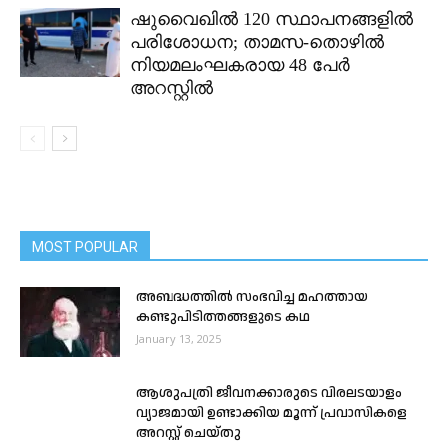
ഷുവൈഖിൽ 120 സ്ഥാപനങ്ങളിൽ
പരിശോധന; താമസ-തൊഴിൽ
നിയമലംഘകരായ 48 പേർ
അറസ്റ്റിൽ
MOST POPULAR
അബദ്ധത്തിൽ സംഭവിച്ച മഹത്തായ
കണ്ടുപിടിത്തങ്ങളുടെ കഥ
January 13, 2025
ആശുപത്രി ജീവനക്കാരുടെ വിരലടയാളം
വ്യാജമായി ഉണ്ടാക്കിയ മൂന്ന് പ്രവാസികളെ
അറസ്റ്റ് ചെയ്തു