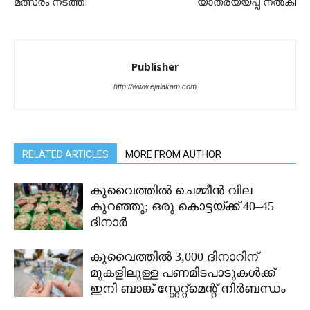
മത്സരം നടത്തി
യാത്രയയപ്പ് നൽകി
Publisher
http://www.ejalakam.com
RELATED ARTICLES
MORE FROM AUTHOR
കുവൈത്തിൽ ചെമ്മീൻ വില
കുറഞ്ഞു; ഒരു കൊട്ടയ്ക്ക് 40–45
ദിനാർ
കുവൈത്തിൽ 3,000 ദിനാറിന്
മുകളിലുള്ള പണമിടപാടുകൾക്ക്
ഇനി ബാങ്ക് സ്റ്റേറ്റ്മെന്റ് നിർബന്ധം