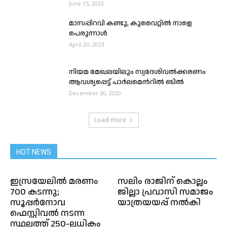
June 15, 2023
മാസപ്പിറവി കണ്ടു, കുവൈറ്റിൽ നാളെ
പെരുന്നാൾ
April 20, 2023
നിയമ മേഖലയിലും സ്വദേശിവൽക്കരണം
ആവശ്യപ്പെട്ട് പാർലമെൻറിൽ ബിൽ
December 30, 2020
Load more
HOT NEWS
ഇസ്രയേലിൽ മരണം
സലിം രാജിന് കൊല്ലം
700 കടന്നു;
ജില്ലാ പ്രവാസി സമാജം
സൂപ്പർനോവ
യാത്രയയപ്പ് നൽകി
ഫെസ്റ്റിവൽ നടന്ന
സ്ഥലത്ത് 250-ലധികം