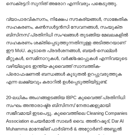
സെക്രട്ടറി സുനിത് അരോറ എന്നിവരും പങ്കെടുത്തു.
വ്യാപാരവികസനം, നിക്ഷേപ സൗകര്യങ്ങൾ, സാങ്കേതിക
സഹകരണം, കൺസൾട്ടൻസി സേവനങ്ങൾ, സംയുക്ത
ബിസിനസ് പ്രതിനിധി സംഘങ്ങൾ തുടങ്ങിയ മേഖലകളിൽ
സഹകരണം ശക്തിപ്പെടുത്തുന്നതിനുള്ള അടിത്തറയാണ്
ഈ MoU. കൂടാതെ പ്രദർശനങ്ങൾ, ബയർ-സെല്ലർ
മീറ്റുകൾ, സെമിനാറുകൾ, വർക്ക്‌ഷോപ്പുകൾ എന്നിവയുടെ
വഴിയിലൂടെ ഇന്ത്യ-കുവൈത്ത് സാമ്പത്തിക-
പ്രൊഫഷണൽ ബന്ധങ്ങൾ കൂടുതൽ ഉറപ്പുവരുത്തുക
എന്ന ലക്ഷ്യവും കരാറിൽ ഉൾപ്പെടുത്തിയിട്ടുണ്ട്.
20-ലധികം അംഗങ്ങളടങ്ങിയ IBPC കുവൈത്ത് പ്രതിനിധി
സംഘം അന്താരാഷ്ട്ര ബിസിനസ് നേതാക്കളുമായി
സജീവമായി ഇടപെട്ടു. കുവൈത്തിലെ Cleaning Companies
Association ചെയർമാൻ സാഖർ വൈ. അൽറഷൂദ്, Dar Al
Muhamma മാനേജിങ് പാർട്ണർ & അറ്റോർണി അബ്ദുൽ