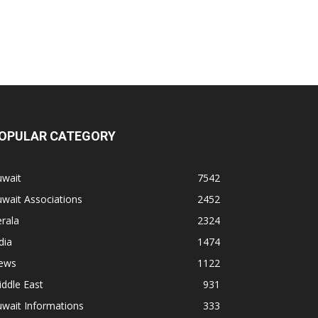
OPULAR CATEGORY
uwait
7542
wait Associations
2452
rala
2324
dia
1474
ews
1122
ddle East
931
wait Informations
333