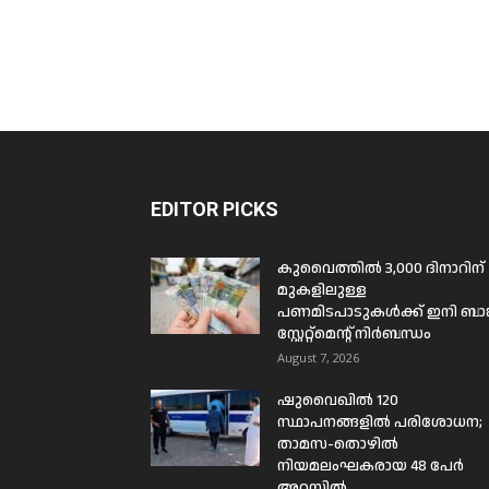
EDITOR PICKS
കുവൈത്തിൽ 3,000 ദിനാറിന്
മുകളിലുള്ള
പണമിടപാടുകൾക്ക് ഇനി ബാങ്
സ്റ്റേറ്റ്മെന്റ് നിർബന്ധം
August 7, 2026
ഷുവൈഖിൽ 120
സ്ഥാപനങ്ങളിൽ പരിശോധന;
താമസ-തൊഴിൽ
നിയമലംഘകരായ 48 പേർ
അറസ്റ്റിൽ