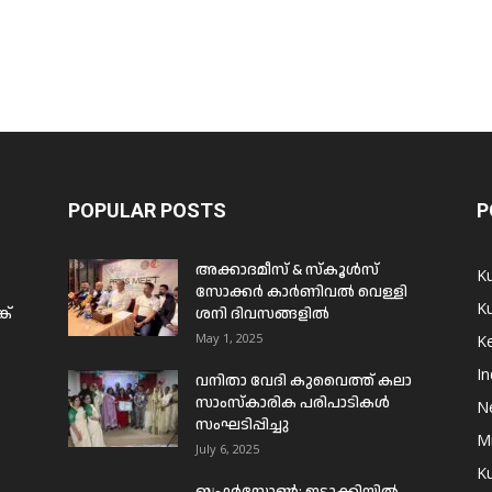
POPULAR POSTS
P
അക്കാദമീസ് & സ്കൂൾസ്
K
സോക്കർ കാർണിവൽ വെള്ളി
Ku
ക്
ശനി ദിവസങ്ങളിൽ
May 1, 2025
Ke
In
വനിതാ വേദി കുവൈത്ത് കലാ
സാംസ്കാരിക പരിപാടികൾ
N
സംഘടിപ്പിച്ചു
Mi
July 6, 2025
Ku
ബഫര്‍സോണ്‍: ഇടുക്കിയില്‍