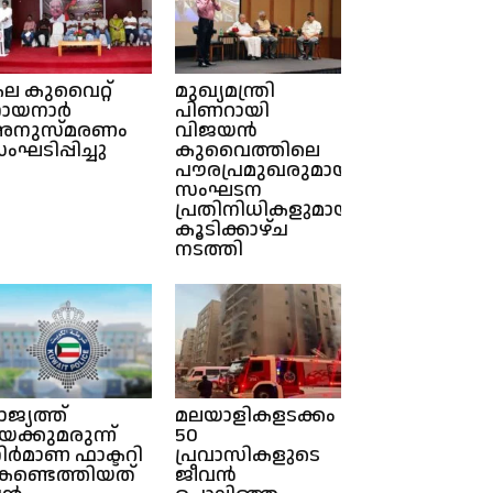
ല കുവൈറ്റ്
മുഖ്യമന്ത്രി
ായനാർ
പിണറായി
അനുസ്മരണം
വിജയൻ
ംഘടിപ്പിച്ചു
കുവൈത്തിലെ
പൗരപ്രമുഖരുമായും
സംഘടന
പ്രതിനിധികളുമായും
കൂടിക്കാഴ്ച
നടത്തി
ാജ്യത്ത്
മലയാളികളടക്കം
യക്കുമരുന്ന്
50
ിർമാണ ഫാക്ടറി
പ്രവാസികളുടെ
 കണ്ടെത്തിയത്
ജീവൻ