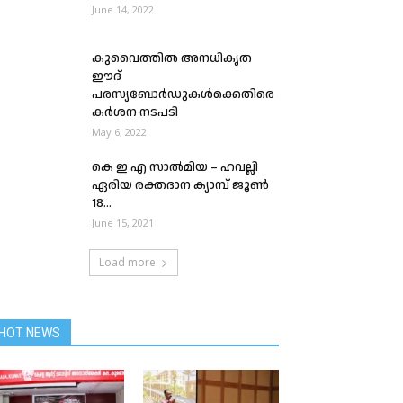
June 14, 2022
കുവൈത്തിൽ അനധികൃത
ഈദ്
പരസ്യബോർഡുകൾക്കെതിരെ
കർശന നടപടി
May 6, 2022
കെ ഇ എ സാൽമിയ – ഹവല്ലി
ഏരിയ രക്തദാന ക്യാമ്പ് ജൂൺ
18...
June 15, 2021
Load more
HOT NEWS