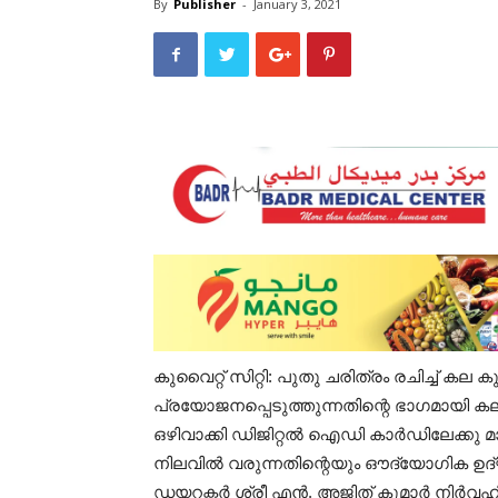
By
Publisher
-
January 3, 2021
കുവൈറ്റ് സിറ്റി: പുതു ചരിത്രം രചിച്ച് കല
പ്രയോജനപ്പെടുത്തുന്നതിന്റെ ഭാഗമായി
ഒഴിവാക്കി ഡിജിറ്റൽ ഐഡി കാർഡിലേക്കു മ
നിലവിൽ വരുന്നതിന്റെയും ഔദ്യോഗിക ഉദ
ഡയറക്ടർ ശ്രീ എൻ. അജിത് കുമാർ നിർവഹി