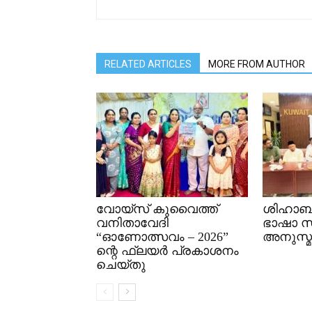
RELATED ARTICLES
MORE FROM AUTHOR
വോയ്സ് കുവൈത്ത്
ശിഹാബ്
വനിതാവേദി
ഭാഷാ 
“ഓണോത്സവം – 2026”
അനുസ്മ
ന്റെ ഫ്ലയർ പ്രകാശനം
ചെയ്തു