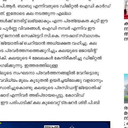
്രീ പി.ആർ. ബാബു എന്നിവരുടെ ഡിജിറ്റൽ ഐഡി കാർഡ്
തിയത്. ഇതോടെ കല നടത്തുന്ന എല്ലാ
ൾക്ക് നേരിട്ട് ലഭ്യമാകും എന്ന പ്രത്യേകത കൂടി ഈ
ക
ന
ടെ പൂർണ്ണ വിവരങ്ങൾ, ഐഡി നമ്പർ എന്നിവ ഈ
്റ് ജനറൽ സെക്രട്ടറി സി.കെ. നൗഷാദ് സ്വാഗതം
സ
് ജ്യോതിഷ് ചെറിയാൻ അധ്യക്ഷത വഹിച്ചു. കല
െ പ്രവർത്തനത്തെക്കുറിച്ചും കലയുടെ ജോയിന്റ്
 കലയുടെ 4 മേഖലകൾ കേന്ദ്രീകരിച്ചു ഡിജിറ്റൽ
ക്കുന്നു. ഇത്തരത്തിലുള്ള
തിലൂടെ സംഘടനാ പ്രവർത്തനങ്ങളിൽ വേറിട്ടൊരു
ൈവിധ്യം മൂലം കൂടുതൽ ഉയർച്ചയിലേക്കു വളരാനും
സാരിച്ചുകൊണ്ടു കലയുടെ പ്രസിഡന്റ് ജ്യോതിഷ്
ദ് എന്നിവർ അഭിപ്രായപ്പെട്ടു. കോവിഡ്
ട ഈ പരിപാടിക്ക് കല കുവൈറ്റ് ട്രഷറർ ശ്രീ പി.ബി
ര
മ
ന
;