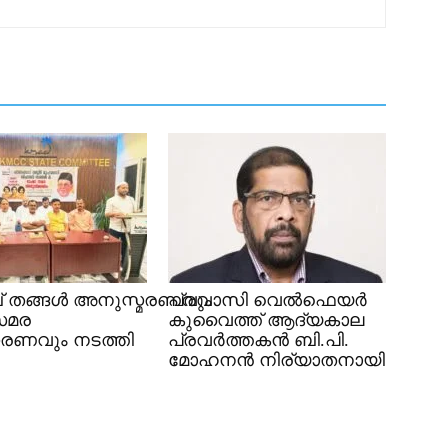
 തങ്ങൾ അനുസ്മരണവും
പ്രവാസി വെൽഫെയർ
സമര
കുവൈത്ത് ആദ്യകാല
രണവും നടത്തി
പ്രവർത്തകൻ ബി.പി.
മോഹനൻ നിര്യാതനായി