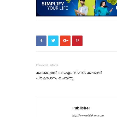
Previous article
കുവൈത്ത് കെ.എം.സി.സി. കലണ്ടർ
പ്രകാശനം ചെയ്തു
Publisher
http://www.ejalakam.com