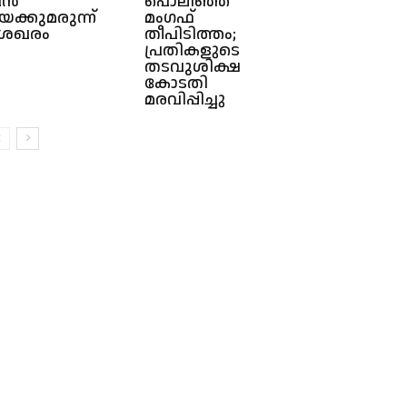
വൻ
പൊലിഞ്ഞ
യക്കുമരുന്ന്
മംഗഫ്
േഖരം
തീപിടിത്തം;
പ്രതികളുടെ
തടവുശിക്ഷ
കോടതി
മരവിപ്പിച്ചു