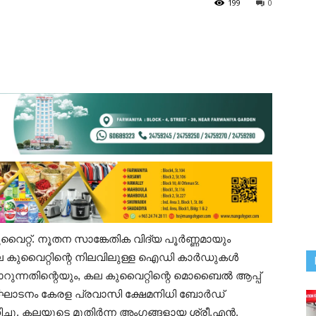
199
0
 കുവൈറ്റ്. നൂതന സാങ്കേതിക വിദ്യ പൂർണ്ണമായും
 കല കുവൈറ്റിന്റെ നിലവിലുള്ള ഐഡി കാർഡുകൾ
ാറുന്നതിന്റെയും, കല കുവൈറ്റിന്റെ മൊബൈൽ ആപ്പ്
്‌ഘാടനം കേരള പ്രവാസി ക്ഷേമനിധി ബോർഡ്
ച്ചു. കലയുടെ മുതിർന്ന അംഗങ്ങളായ ശ്രീ.എൻ.