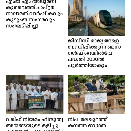
എംജിഎം അലുമ്നി
കുവൈത്ത് ചാപ്റ്റര്‍
നാലാമത് വാർഷികവും
കുടുംബസംഗമവും
സംഘടിപ്പിച്ചു
ജിസിസി രാജ്യങ്ങളെ
ബന്ധിപ്പിക്കുന്ന മെഗാ
ഗൾഫ് റെയിൽവേ
പദ്ധതി 2030ൽ
പൂർത്തിയാകും
വഖ്‌ഫ് നിയമം ഹിന്ദുത്വ
നിപ: മലപ്പുറത്ത്
അജണ്ടയുടെ ഒളിച്ചു
കനത്ത ജാഗ്രത