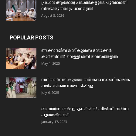
പ്രധാന ആരോഗ്യ പദ്ധതികളുടെ പുരോഗതി
വിലയിരുത്തി പ്രധാനമന്ത്രി
August 5, 2026
POPULAR POSTS
അക്കാദമീസ് & സ്കൂൾസ് സോക്കർ
കാർണിവൽ വെള്ളി ശനി ദിവസങ്ങളിൽ
May 1, 2025
വനിതാ വേദി കുവൈത്ത് കലാ സാംസ്കാരിക
പരിപാടികൾ സംഘടിപ്പിച്ചു
July 6, 2025
ബഫര്‍സോണ്‍: ഇടുക്കിയില്‍ ഫീല്‍ഡ് സര്‍വേ
പൂര്‍ത്തിയായി
January 17, 2023