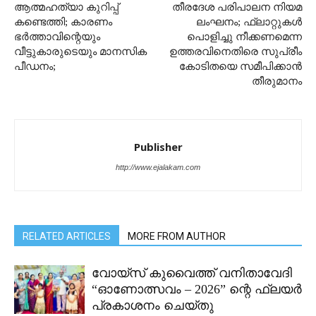
ആത്മഹത്യാ കുറിപ്പ്
തീരദേശ പരിപാലന നിയമ
കണ്ടെത്തി; കാരണം
ലംഘനം; ഫ്ലാറ്റുകൾ
ഭർത്താവിന്റെയും
പൊളിച്ചു നീക്കണമെന്ന
വീട്ടുകാരുടെയും മാനസിക
ഉത്തരവിനെതിരെ സുപ്രീം
പീഡനം;
കോടിതയെ സമീപിക്കാൻ
തീരുമാനം
Publisher
http://www.ejalakam.com
RELATED ARTICLES
MORE FROM AUTHOR
വോയ്സ് കുവൈത്ത് വനിതാവേദി
“ഓണോത്സവം – 2026” ന്റെ ഫ്ലയർ
പ്രകാശനം ചെയ്തു