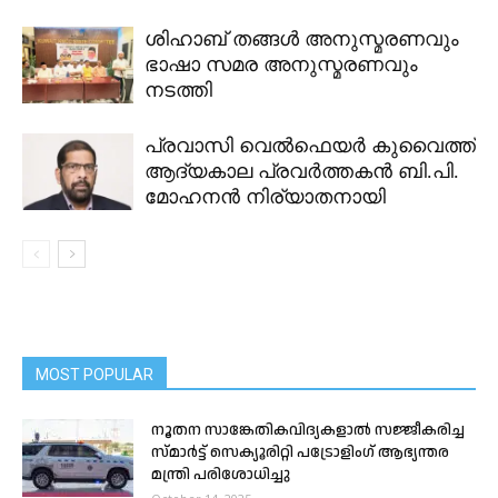
ശിഹാബ് തങ്ങൾ അനുസ്മരണവും
ഭാഷാ സമര അനുസ്മരണവും
നടത്തി
പ്രവാസി വെൽഫെയർ കുവൈത്ത്
ആദ്യകാല പ്രവർത്തകൻ ബി.പി.
മോഹനൻ നിര്യാതനായി
MOST POPULAR
നൂതന സാങ്കേതികവിദ്യകളാൽ സജ്ജീകരിച്ച
സ്മാർട്ട് സെക്യൂരിറ്റി പട്രോളിംഗ് ആഭ്യന്തര
മന്ത്രി പരിശോധിച്ചു