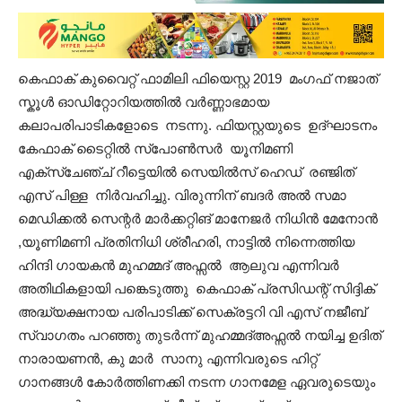
കെഫാക് കുവൈറ്റ് ഫാമിലി ഫിയെസ്റ്റ 2019 മംഗഫ് നജാത്
സ്കൂൾ ഓഡിറ്റോറിയത്തിൽ വർണ്ണാഭമായ
കലാപരിപാടികളോടെ നടന്നു. ഫിയസ്റ്റയുടെ ഉദ്‌ഘാടനം
കേഫാക് ടൈറ്റിൽ സ്പോൺസർ യൂനിമണി
എക്സ്ചേഞ്ച് റീട്ടെയിൽ സെയിൽസ് ഹെഡ് രഞ്ജിത്
എസ്‌ പിള്ള നിർവഹിച്ചു. വിരുന്നിന് ബദർ അൽ സമാ
മെഡിക്കൽ സെന്റർ മാർക്കറ്റിങ് മാനേജർ നിധിൻ മേനോൻ
,യൂണിമണി പ്രതിനിധി ശ്രീഹരി, നാട്ടിൽ നിന്നെത്തിയ
ഹിന്ദി ഗായകൻ മുഹമ്മദ് അഫ്സൽ ആലുവ എന്നിവർ
അതിഥികളായി പങ്കെടുത്തു കെഫാക് പ്രസിഡന്റ് സിദ്ദിക്
അദ്ധ്യക്ഷനായ പരിപാടിക്ക് സെക്രട്ടറി വി എസ് നജീബ്
സ്വാഗതം പറഞ്ഞു തുടർന്ന് മുഹമ്മദ്അഫ്സൽ നയിച്ച ഉദിത്
നാരായണൻ, കു മാർ സാനു എന്നിവരുടെ ഹിറ്റ്
ഗാനങ്ങൾ കോർത്തിണക്കി നടന്ന ഗാനമേള ഏവരുടെയും