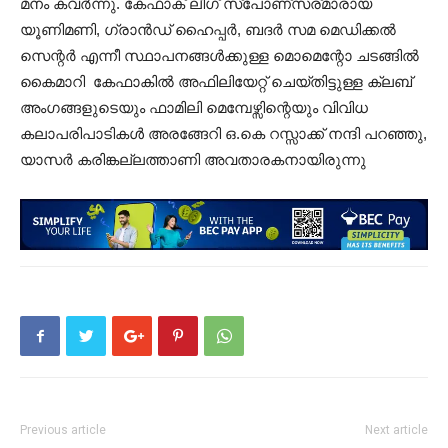
മനം കവർന്നു. കേഫാക് ലീഗ് സ്പോണ്സര്മാരായ
യൂണിമണി, ഗ്രാൻഡ് ഹൈപ്പർ, ബദർ സമ മെഡിക്കൽ
സെന്റർ എന്നീ സ്ഥാപനങ്ങൾക്കുള്ള മൊമെന്റോ ചടങ്ങിൽ
കൈമാറി കേഫാകിൽ അഫിലിയേറ്റ് ചെയ്തിട്ടുള്ള ക്ലബ്
അംഗങ്ങളുടെയും ഫാമിലി മെമ്പേഴ്സിന്റെയും വിവിധ
കലാപരിപാടികൾ അരങ്ങേറി ഒ.കെ റസ്സാക്ക് നന്ദി പറഞ്ഞു,
യാസർ കരിങ്കല്ലത്താണി അവതാരകനായിരുന്നു
Previous article
Next article