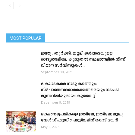
MOST POPULAR
ഇന്ത്യ , തുർക്കി, ഇറ്റലി ഉൾപ്പടെയുള്ള
രാജ്യങ്ങളിലെ കൂടുതൽ സ്ഥലങ്ങളിൽ നിന്ന്
വിമാന സർവീസുകൾ...
September 10, 2021
ഭിക്ഷാടകരെ നാടു കടത്തും;
സ്പോൺസർമാർക്കെതിരെയും നടപടി:
മുന്നറിയിപ്പുമായി കുവൈറ്റ്
December 9, 2019
ഭക്ഷണപ്രേമികളെ ഇതിലേ, ഇതിലേ; ലുലു
വേൾഡ് ഫുഡ് ഫെസ്റ്റിവലിന് കൊടിയേറി
May 2, 2025