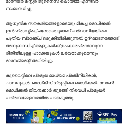
മാനേജർ മിസ്റ്റർ ജുനൈസ് കൊയിമ്മ എന്നിവർ
സംബന്ധിച്ചു.
ആധുനിക സൗകര്യങ്ങളോടെയും മികച്ച മെഡിക്കൽ
ഇൻഫ്രാസ്ട്രക്ചറോടെയുമാണ് ഫർവാനിയയിലെ
പുതിയ ബ്രാഞ്ച് ഒരുക്കിയിരിക്കുന്നത്. ഉദ്ഘാടനത്തോട്
അനുബന്ധിച്ച് ആളുകൾക്ക് ഉപകാരപ്രദമാവുന്ന
രീതിയിലുള്ള പാക്കേജുകൾ ലഭ്യമാക്കുമെന്നും
മാനേജ്‍മെന്റ് അറിയിച്ചു.
കുവൈറ്റിലെ പ്രമുഖ മാധ്യമ പ്രതിനിധികൾ,
ചാനലുകൾ, മെഡ്ക്സ് ഗ്രൂപ്പിലെ മെഡിക്കൽ- നോൺ
മെഡിക്കൽ ജീവനക്കാർ തുടങ്ങി നിരവധി പ്രമുഖർ
പത്രസമ്മേളനത്തിൽ പങ്കെടുത്തു.