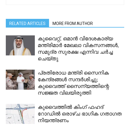
RELATED ARTICLES
MORE FROM AUTHOR
കുവൈറ്റ്, ഒമാൻ വിദേശകാര്യ
മന്ത്രിമാർ മേഖലാ വികസനങ്ങൾ,
സമുദ്ര സുരക്ഷ എന്നിവ ചർച്ച
ചെയ്തു
പ്രതിരോധ മന്ത്രി സൈനിക
കേന്ദ്രങ്ങൾ സന്ദർശിച്ചു;
കുവൈത്ത് സൈന്യത്തിന്റെ
സജ്ജത വിലയിരുത്തി
കുവൈത്തിൽ കിംഗ് ഫഹദ്
റോഡിൽ ഒരാഴ്ച ഭാഗിക ഗതാഗത
നിയന്ത്രണം