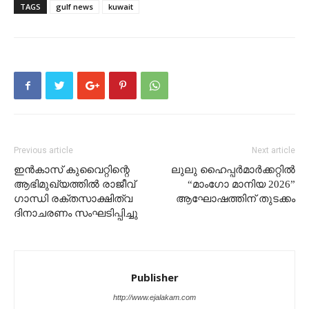
TAGS
gulf news
kuwait
Previous article
Next article
ഇൻകാസ് കുവൈറ്റിന്റെ
ലുലു ഹൈപ്പർമാർക്കറ്റിൽ
ആഭിമുഖ്യത്തിൽ രാജീവ്
“മാംഗോ മാനിയ 2026”
ഗാന്ധി രക്തസാക്ഷിത്വ
ആഘോഷത്തിന് തുടക്കം
ദിനാചരണം സംഘടിപ്പിച്ചു
Publisher
http://www.ejalakam.com