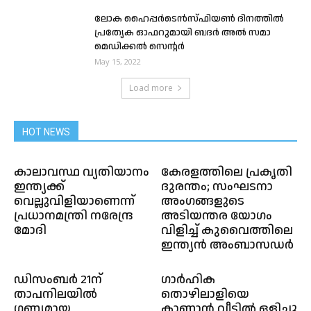
ലോക ഹൈപ്പർടെൻസ്ഫിയൺ ദിനത്തിൽ
പ്രത്യേക ഓഫറുമായി ബദർ അൽ സമാ
മെഡിക്കൽ സെൻ്റർ
May 15, 2022
Load more
HOT NEWS
കാലാവസ്ഥ വ്യതിയാനം
കേരളത്തിലെ പ്രകൃതി
ഇന്ത്യക്ക്
ദുരന്തം; സംഘടനാ
വെല്ലുവിളിയാണെന്ന്
അംഗങ്ങളുടെ
പ്രധാനമന്ത്രി നരേന്ദ്ര
അടിയന്തര യോഗം
മോദി
വിളിച്ച് കുവൈത്തിലെ
ഇന്ത്യൻ അംബാസഡർ
ഡിസംബർ 21ന്
ഗാർഹിക
താപനിലയിൽ
തൊഴിലാളിയെ
ഗണ്യമായ
കാണാൻ വീട്ടിൽ ഒളിച്ചു