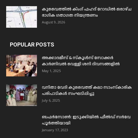
കുവൈത്തിൽ കിംഗ് ഫഹദ് റോഡിൽ ഒരാഴ്ച
ഭാഗിക ഗതാഗത നിയന്ത്രണം
August 9, 2026
POPULAR POSTS
അക്കാദമീസ് & സ്കൂൾസ് സോക്കർ
കാർണിവൽ വെള്ളി ശനി ദിവസങ്ങളിൽ
May 1, 2025
വനിതാ വേദി കുവൈത്ത് കലാ സാംസ്കാരിക
പരിപാടികൾ സംഘടിപ്പിച്ചു
July 6, 2025
ബഫര്‍സോണ്‍: ഇടുക്കിയില്‍ ഫീല്‍ഡ് സര്‍വേ
പൂര്‍ത്തിയായി
January 17, 2023