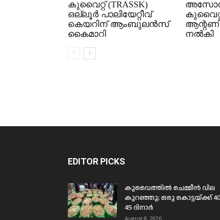
കുവൈറ്റ്‌ (TRASSK)
അസോസ
ഒല്ലൂർ പാലിയേറ്റീവ്
കുവൈറ്റ
കെയറിന് ആംബുലൻസ്
ആന്റണിക
കൈമാറി
നൽകി
EDITOR PICKS
കുവൈത്തിൽ ചെമ്മീൻ വില
കുറഞ്ഞു; ഒരു കൊട്ടയ്ക്ക് 4
45 ദിനാർ
August 8, 2026