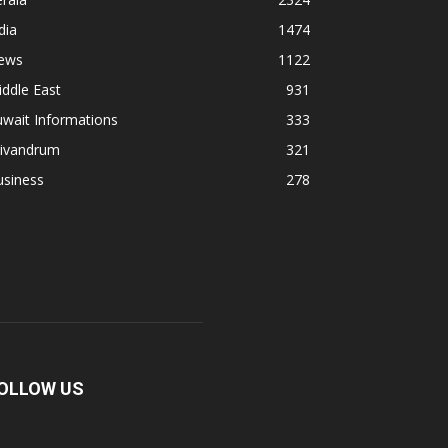
dia
1474
ews
1122
ddle East
931
wait Informations
333
rivandrum
321
usiness
278
OLLOW US