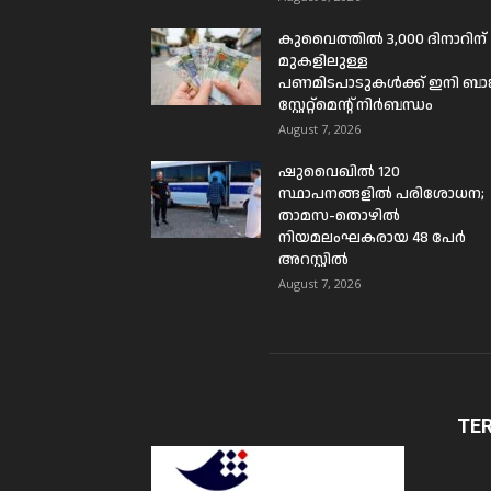
കുവൈത്തിൽ 3,000 ദിനാറിന്
മുകളിലുള്ള
പണമിടപാടുകൾക്ക് ഇനി ബാങ്
സ്റ്റേറ്റ്മെന്റ് നിർബന്ധം
August 7, 2026
ഷുവൈഖിൽ 120
സ്ഥാപനങ്ങളിൽ പരിശോധന;
താമസ-തൊഴിൽ
നിയമലംഘകരായ 48 പേർ
അറസ്റ്റിൽ
August 7, 2026
TE