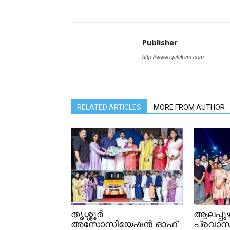
Publisher
http://www.ejalakam.com
RELATED ARTICLES
MORE FROM AUTHOR
തൃശ്ശൂർ
ആലപ്പുഴ
അസോസിയേഷൻ ഓഫ്
പ്രവാസ