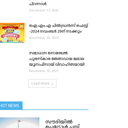
പി​റ​ന്നാ​ൾ
December 17, 2020
ഐ.എം.എ ചിൽഡ്രൻസ് ഫെസ്റ്റ്
-2024 നവംബർ 29ന് നടക്കും
November 20, 2024
സമാധാന നൊബേല്‍
പുരസ്‌കാര ജേതാവായ മലാല
യൂസഫ്‌സായ് വിവാഹിതയായി
November 10, 2021
Load more
HOT NEWS
സൗദിയിൽ
പെട്രോൾ പമ്പ്