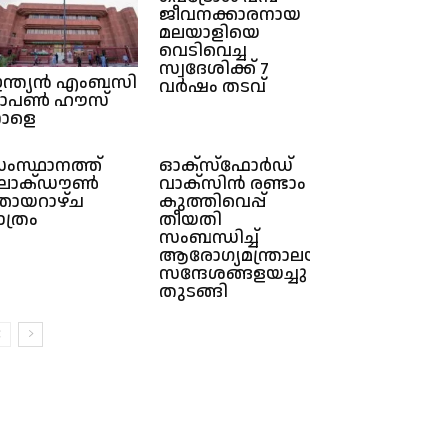
ജീവനക്കാരനായ
മലയാളിയെ
വെടിവെച്ച
സ്വദേശിക്ക് 7
ന്ത്യൻ എംബസി
വർഷം തടവ്
ഓപൺ ഹൗസ്
ാളെ
ംസ്ഥാനത്ത്
ഓക്സ്ഫോർഡ്
ോക്ഡൗണ്‍
വാക്സിൻ രണ്ടാം
ായറാഴ്ച
കുത്തിവെപ്പ്
ാത്രം
തീയതി
സംബന്ധിച്ച്
ആരോഗ്യമന്ത്രാലയം
സന്ദേശങ്ങളയച്ചു
തുടങ്ങി