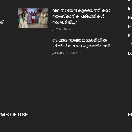
In
വനിതാ വേദി കുവൈത്ത് കലാ
സാംസ്കാരിക പരിപാടികൾ
N
ക്
സംഘടിപ്പിച്ചു
Mi
July 6, 2025
Ku
ബഫര്‍സോണ്‍: ഇടുക്കിയില്‍
T
ഫീല്‍ഡ് സര്‍വേ പൂര്‍ത്തിയായി
B
January 17, 2023
RMS OF USE
F