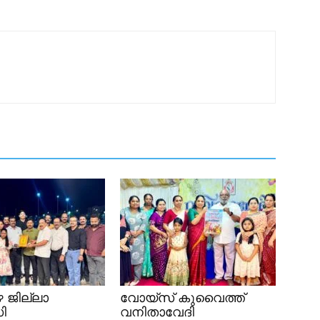
 ജില്ലാ
വോയ്സ് കുവൈത്ത്
ി
വനിതാവേദി