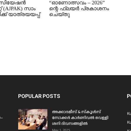
ിയേഷൻ
“ഓണോത്സവം – 2026”
് (AJPAK) സാം
ന്റെ ഫ്ലയർ പ്രകാശനം
്ക് യാത്രയയപ്പ്
ചെയ്തു
POPULAR POSTS
P
അക്കാദമീസ് & സ്കൂൾസ്
K
0–
സോക്കർ കാർണിവൽ വെള്ളി
Ku
ശനി ദിവസങ്ങളിൽ
May 1, 2025
Ke