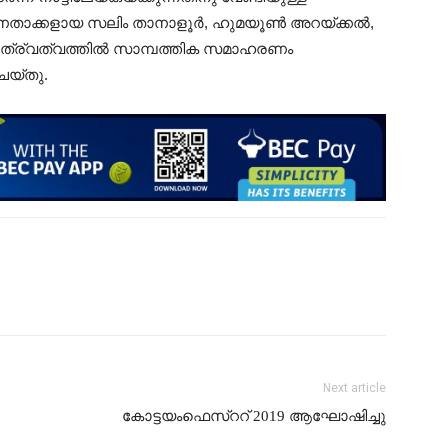
ഫ് നേതാക്കളായ സലിം താനാളൂർ, ഹുമയൂൺ അറയ്ക്കൽ,
 നേത്ര്വത്വത്തിൽ സാമ്പത്തിക സമാഹരണം
െയ്തു.
Next article
കോട്ടയംഫെസ്ററ് 2019 ആഘോഷിച്ചു