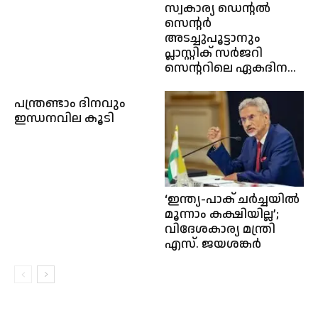
സ്വകാര്യ ഡെൻ്റൽ
സെൻ്റർ
അടച്ചുപൂട്ടാനും
പ്ലാസ്റ്റിക് സർജറി
സെൻ്ററിലെ ഏകദിന...
പന്ത്രണ്ടാം ദിനവും
ഇന്ധനവില കൂടി
‘ഇന്ത്യ-പാക് ചര്‍ച്ചയില്‍
മൂന്നാം കക്ഷിയില്ല’;
വിദേശകാര്യ മന്ത്രി
എസ്. ജയശങ്കർ