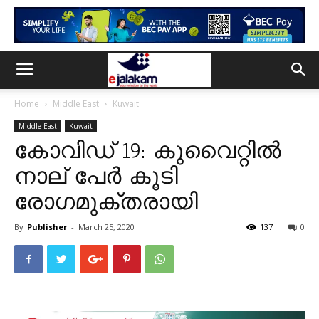
Home
Middle East
Kuwait
Middle East
Kuwait
കോവിഡ് 19: കുവൈറ്റില്‍
നാല് പേർ കൂടി
രോഗമുക്തരായി
By
Publisher
-
March 25, 2020
137
0