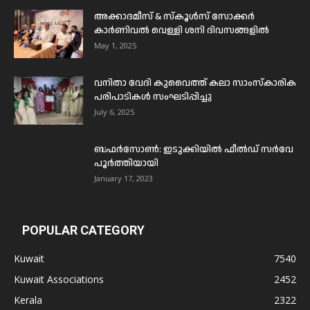
അക്കാദമീസ് & സ്കൂൾസ് സോക്കർ
കാർണിവൽ വെള്ളി ശനി ദിവസങ്ങളിൽ
May 1, 2025
വനിതാ വേദി കുവൈത്ത് കലാ സാംസ്കാരിക
പരിപാടികൾ സംഘടിപ്പിച്ചു
July 6, 2025
ബഫര്‍സോണ്‍: ഇടുക്കിയില്‍ ഫീല്‍ഡ് സര്‍വേ
പൂര്‍ത്തിയായി
January 17, 2023
POPULAR CATEGORY
Kuwait
7540
Kuwait Associations
2452
Kerala
2322