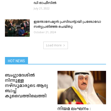
ഡി ഓഫീസിൽ
July 21, 2022
ഇന്തോനേഷ്യൻ പ്രസിഡൻ്റായി പ്രബോവോ
സത്യപ്രതിജ്ഞ ചെയ്തു
October 21, 2024
Load more
HOT NEWS
ബംഗ്ലാദേശിൽ
നിന്നുള്ള
നഴ്സുമാരുടെ ആദ്യ
ബാച്ച്
കുവൈത്തിലെത്തി
നിയമ ലംഘനം :