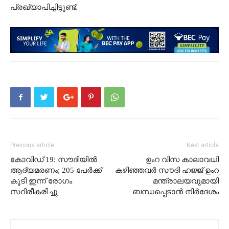
പ്രഖ്യാപിച്ചിട്ടുണ്ട്.
Previous article
Next article
കോവിഡ് 19: സൗദിയിൽ
ഉംറ വിസ കാലാവധി
ആദ്യമരണം; 205 പേർക്ക്
കഴിഞ്ഞവർ സൗദി ഹജ്ജ് ഉംറ
കൂടി ഇന്ന് രോഗം
മന്ത്രാലയവുമായി
സ്ഥിരീകരിച്ചു
ബന്ധപ്പെടാൻ നിർദേശം