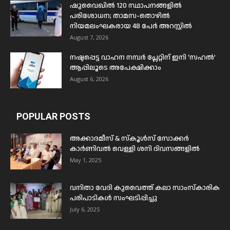
ഷുവൈഖിൽ 120 സ്ഥാപനങ്ങളിൽ
പരിശോധന; താമസ-തൊഴിൽ
നിയമലംഘകരായ 48 പേർ അറസ്റ്റിൽ
August 7, 2026
നഷ്ടപ്പെട്ട വാഹന നമ്പർ പ്ലേറ്റിന് ഇനി ‘സഹൽ’
ആപ്പിലൂടെ അപേക്ഷിക്കാം
August 6, 2026
POPULAR POSTS
അക്കാദമീസ് & സ്കൂൾസ് സോക്കർ
കാർണിവൽ വെള്ളി ശനി ദിവസങ്ങളിൽ
May 1, 2025
വനിതാ വേദി കുവൈത്ത് കലാ സാംസ്കാരിക
പരിപാടികൾ സംഘടിപ്പിച്ചു
July 6, 2025