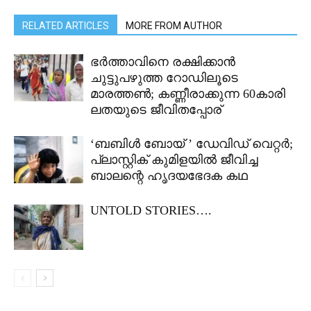
RELATED ARTICLES
MORE FROM AUTHOR
ഭർത്താവിനെ രക്ഷിക്കാൻ
ചുട്ടുപഴുത്ത റോഡിലൂടെ
മാരത്തൺ; കണ്ണീരാക്കുന്ന 60കാരി
ലതയുടെ ജീവിതപ്പോര്
‘ബബിൾ ബോയ് ’ ഡേവിഡ് വെറ്റർ;
പ്ലാസ്റ്റിക് കുമിളയിൽ ജീവിച്ച
ബാലന്റെ ഹൃദയഭേദക കഥ‌‌
UNTOLD STORIES….