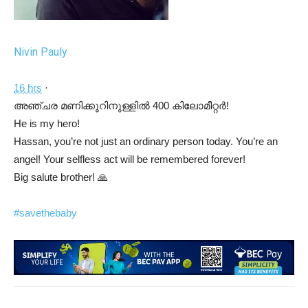
Nivin Pauly
16 hrs
·
അഞ്ചര മണിക്കൂറിനുള്ളില്
400 കിലോമീറ്റര്
!
He is my hero!
Hassan, you’re not just an ordinary person today. You’re an
angel! Your selfless act will be remembered forever!
Big salute brother!
🙏
#
savethebaby