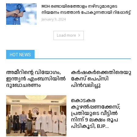
MOH രണ്ടായിരത്തോളം നഴ്സുമാരുടെ
നിയമനം നടത്താൻ പോകുന്നതായി റിപ്പോർട്ട്
January 9, 2024
Load more
HOT NEWS
അമീറിൻ്റെ വിയോഗം,
കർഷകർക്കെതിരെയുള്
ഇന്ത്യൻ എംബസിയിൽ
കേസ് പെപ്സി
ദുഃഖാചരണം
പിൻവലിച്ചു
കൊടകര
കുഴല്‍പ്പണക്കേസ്;
പ്രതിയുടെ വീട്ടില്‍
നിന്ന് 9 ലക്ഷം രൂപ
പിടികൂടി, BJP...