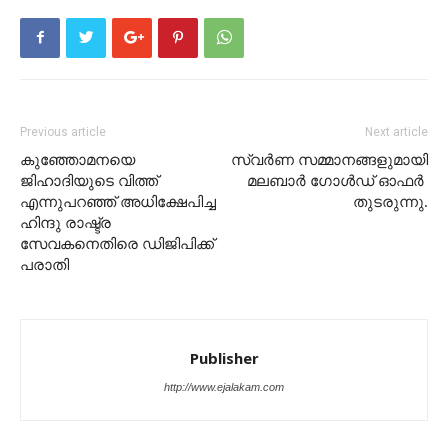
Previous article
Next article
കുഞ്ഞോമനയെ
സ്വർണ സമ്മാനങ്ങളുമായി
ജിഹാദിയുടെ വിത്ത്
മലബാർ ഗോൾഡ് ഓഫർ
എന്നുപറഞ്ഞ് അധിക്ഷേപിച്ച
തുടരുന്നു.
ഹിന്ദു രാഷ്ട്ര
സേവകനെതിരെ ഡിജിപിക്ക്
പരാതി
Publisher
http://www.ejalakam.com