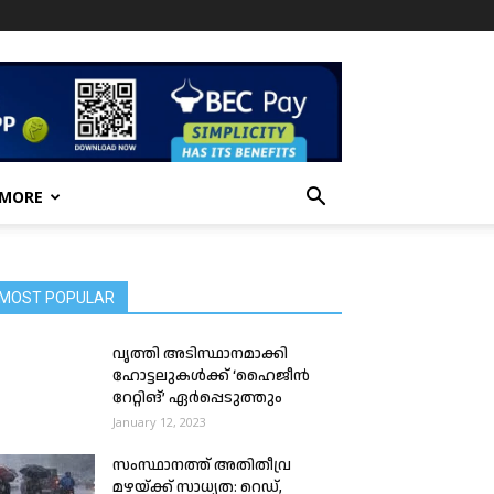
 MORE
MOST POPULAR
വൃത്തി അടിസ്ഥാനമാക്കി
ഹോട്ടലുകള്‍ക്ക് ‘ഹൈജീൻ
റേറ്റിങ്’ ഏർപ്പെടുത്തും
January 12, 2023
സംസ്ഥാനത്ത് അതിതീവ്ര
മഴയ്ക്ക് സാധ്യത: റെഡ്,