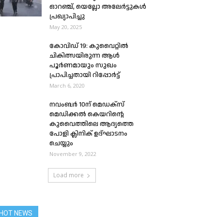
ഓറഞ്ച്, യെല്ലോ അലേർട്ടുകൾ
പ്രഖ്യാപിച്ചു
May 20, 2025
കോവിഡ് 19: കുവൈറ്റിൽ
ചികിത്സയിരുന്ന ആൾ
പൂർണമായും സുഖം
പ്രാപിച്ചതായി റിപ്പോര്‍ട്ട്
March 6, 2020
നവംബർ 10ന് മെഡക്‌സ്
മെഡിക്കൽ കെയറിന്റെ
കുവൈത്തിലെ ആദ്യത്തെ
പോളി ക്ലിനിക് ഉദ്‌ഘാടനം
ചെയ്യും
November 9, 2022
Load more
HOT NEWS