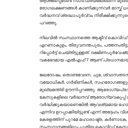
ആശങ്കപ്പെടേണ്ട സാഹചര്യമില്ലെന്ന് മുഖ്
രോഗലക്ഷണങ്ങൾ കാണിക്കുന്നവർ മാസ്ക് 
വർദ്ധനവ് ശ്രദ്ധാപൂർവ്വം നിരീക്ഷിക്കുന്ന
പറഞ്ഞു.
നിലവിൽ സംസ്ഥാനത്തെ ആക്ടീവ് കൊവിഡ് 
എറണാകുളം, തിരുവനന്തപുരം, പത്തനംതിട്
റിപ്പോർട്ട് ചെയ്തിട്ടുള്ളത്. ദക്ഷിണപൂർ
വകഭേദമായ എൽഎഫ് 7 ആണ് പ്രധാനമായും കണ
ജലദോഷം, തൊണ്ടവേദന, ചുമ, ശ്വാസതടസം
വയോധികർ, ഗർഭിണികൾ, സഹരോഗങ്ങളുള്ളവർ
മുഖ്യമന്ത്രി ഊന്നിപ്പറഞ്ഞു. ആരോഗ്യപ്രവർ
കേസുകളിലെ വർദ്ധനവ് ആരോഗ്യവകുപ്പ് ശ്ര
വർദ്ധിക്കുകയാണെങ്കിൽ ആവശ്യമായ ഹ
എന്നിവ ഉറപ്പാക്കിയിട്ടുണ്ട് എന്ന് അദ്ദേഹം വിശ
കേരളത്തിന് പുറമേ മഹാരാഷ്ട്ര, കർണാട
സംസ്ഥാനങ്ങളിലും പുതിയ കൊവിഡ് കേസുകൾ 