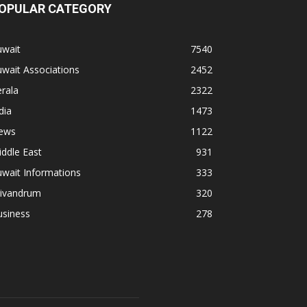
OPULAR CATEGORY
uwait
7540
wait Associations
2452
rala
2322
dia
1473
ews
1122
ddle East
931
wait Informations
333
rivandrum
320
usiness
278