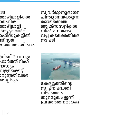
533
സ്വവർഗ്ഗാനുരാഗത്തെ
ൊഴിലാളികൾ
പിന്തുണയ്ക്കുന്ന
ാർഹിക
മൊബൈൽ
ൊഴിലാളി
ആക്സസറികൾ
ിക്രൂട്ട്മെൻറ്
വിൽപ്പനയ്ക്ക്
ഓഫീസുകളിൽ
വച്ച കടക്കെതിരെ
ജിസ്റ്റർ
നടപടി
െയ്തതായി പാം
ഗ്രിബ് റോഡും
ോർത്ത് റിംഗ്
ോഡും
െള്ളക്കെട്ട്
ാറുന്നത് വരെ
ടച്ചിടും
കേരളത്തിന്റെ
സ്വപ്നപദ്ധതി
വിഴിഞ്ഞം
തുറമുഖം ഇന്ന്
പ്രവർത്തനമാരംഭിക്കും