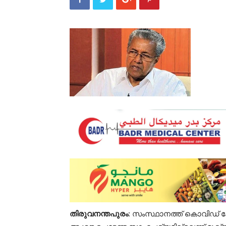
തിരുവനന്തപുരം
: സംസ്ഥാനത്ത് കൊവിഡ് കേസു