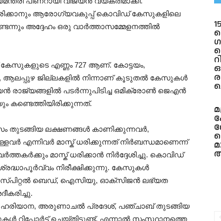
യമന്ത്രി പിണറായി വിജയൻ വ്യക്തമാക്കി.
ധരിക്കാനും ആരോഗ്യവകുപ്പ് കൊവിഡ് കേസുകളിലെ
1
ുണ്ടെന്നും അദ്ദേഹം ഒരു വാർത്താസമ്മേളനത്തിൽ
ത
ഗ
ത
റ
കേസുകളുടെ എണ്ണം 727 ആണ്. കോട്ടയം,
ര
ട, ആലപ്പുഴ ജില്ലകളിൽ നിന്നാണ് കൂടുതൽ കേസുകൾ
ച
വേഷ്യൻ രാജ്യങ്ങളിൽ പടർന്നുപിടിച്ച ഒമിക്രോൺ ജെഎൻ
്ടെത്തിയിരിക്കുന്നത്.
മ
ഫ
റ
 തുടങ്ങിയ ലക്ഷണങ്ങൾ കാണിക്കുന്നവർ,
വ
 എന്നിവർ മാസ്ക് ധരിക്കുന്നത് നിർബന്ധമാണെന്ന്
മ
അ
ത്തകർക്കും മാസ്ക് ധരിക്കാൻ നിർദ്ദേശിച്ചു. കൊവിഡ്
ദ്ധാപൂർവ്വം നിരീക്ഷിക്കുന്നു. കേസുകൾ
ോസ്പിറ്റൽ ബെഡ്, ഐസിയു, ഓക്സിജൻ ലഭ്യത
ദീകരിച്ചു.
ക, ഹരിയാന, അരുണാചൽ പ്രദേശ്, പഞ്ചാബ് തുടങ്ങിയ
റിപ്പോർട്ട് ചെയ്തിട്ടുണ്ട്. എന്നാൽ സംസ്ഥാനത്തെ