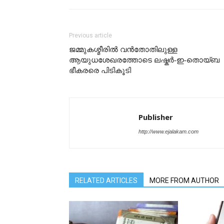
Previous article
ജമ്മുകശ്മീരിൽ വൻതോതിലുള്ള
ആയുധശേഖരത്തോടെ ലഷ്കർ-ഇ-തൊയ്ബ
ഭീകരരെ പിടികൂടി
Publisher
http://www.ejalakam.com
RELATED ARTICLES
MORE FROM AUTHOR