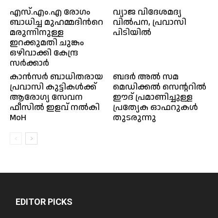
എസ്.എം.എ രോ​ഗം
വ്യാജ വിദേശമദ്യ
ബാധിച്ച മുഹമ്മദിന്‍റെ
വിൽപന, പ്രവാസി
മരുന്നിനുള്ള
പിടിയിൽ
ഇറക്കുമതി ചുങ്കം
ഒഴിവാക്കി കേന്ദ്ര
സർക്കാർ
കാൻസർ ബാധിതരായ
ബദർ അൽ സമ
പ്രവാസി കുട്ടികൾക്ക്
മെഡിക്കൽ സെൻ്ററിൽ
ആരോഗ്യ സേവന
ഈദ് പ്രമാണിച്ചുള്ള
ഫീസിൽ ഇളവ് നൽകി
പ്രത്യേക ഓഫറുകൾ
MoH
തുടരുന്നു
EDITOR PICKS