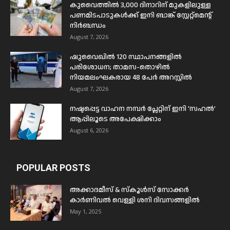
കുവൈത്തിൽ 3,000 ദിനാറിന് മുകളിലുള്ള
പണമിടപാടുകൾക്ക് ഇനി ബാങ്ക് സ്റ്റേറ്റ്മെന്റ്
നിർബന്ധം
August 7, 2026
ഷുവൈഖിൽ 120 സ്ഥാപനങ്ങളിൽ
പരിശോധന; താമസ-തൊഴിൽ
നിയമലംഘകരായ 48 പേർ അറസ്റ്റിൽ
August 7, 2026
നഷ്ടപ്പെട്ട വാഹന നമ്പർ പ്ലേറ്റിന് ഇനി ‘സഹൽ’
ആപ്പിലൂടെ അപേക്ഷിക്കാം
August 6, 2026
POPULAR POSTS
അക്കാദമീസ് & സ്കൂൾസ് സോക്കർ
കാർണിവൽ വെള്ളി ശനി ദിവസങ്ങളിൽ
May 1, 2025