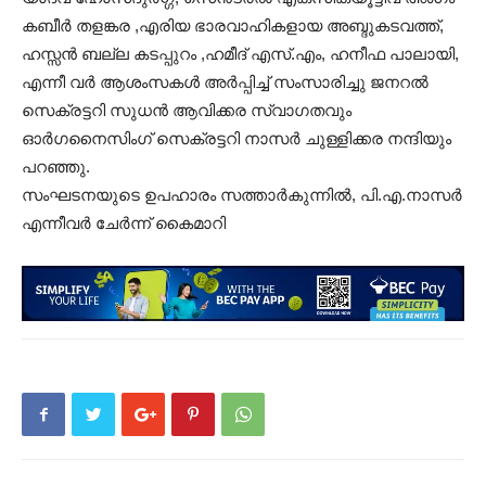
കബീർ തളങ്കര ,എരിയ ഭാരവാഹികളായ അബ്ദുകടവത്ത്,
ഹസ്സൻ ബല്ല കടപ്പുറം ,ഹമീദ് എസ്.എം, ഹനീഫ പാലായി,
എന്നീ വർ ആശംസകൾ അർപ്പിച്ച് സംസാരിച്ചു ജനറൽ
സെക്രട്ടറി സുധൻ ആവിക്കര സ്വാഗതവും
ഓർഗനൈസിംഗ് സെക്രട്ടറി നാസർ ചുള്ളിക്കര നന്ദിയും
പറഞ്ഞു.
സംഘടനയുടെ ഉപഹാരം സത്താർകുന്നിൽ, പി.എ.നാസർ
എന്നീവർ ചേർന്ന് കൈമാറി