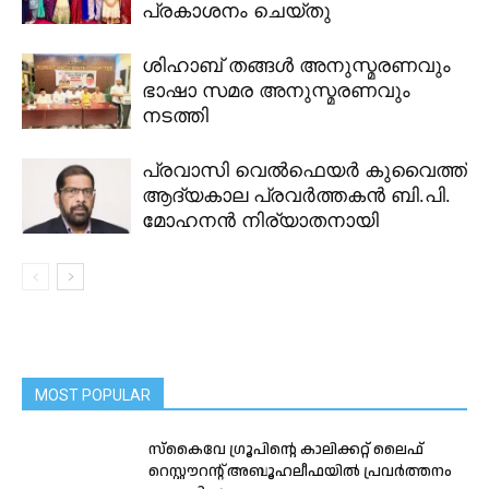
പ്രകാശനം ചെയ്തു
ശിഹാബ് തങ്ങൾ അനുസ്മരണവും
ഭാഷാ സമര അനുസ്മരണവും
നടത്തി
പ്രവാസി വെൽഫെയർ കുവൈത്ത്
ആദ്യകാല പ്രവർത്തകൻ ബി.പി.
മോഹനൻ നിര്യാതനായി
MOST POPULAR
സ്കൈവേ ഗ്രൂപിന്റെ കാലിക്കറ്റ്‌ ലൈഫ്‌
റെസ്റ്റൗറന്റ്‌ അബൂഹലീഫയിൽ പ്രവർത്തനം