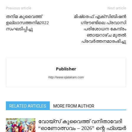
Previous article
Next article
തനിമ കുവൈത്ത്‌
മിഷ്രെഫ് എക്സിബിഷൻ
ഉല്ലാസത്തനിമ2022
ഗ്രൗണ്ടിലെ പ്രവാസി
സംഘടിപ്പിച്ചു
പരിശോധന കേന്ദ്രം
ഞായറാഴ്ച മുതൽ
പ്രവർത്തനമാരംഭിച്ചു
Publisher
http://www.ejalakam.com
RELATED ARTICLES
MORE FROM AUTHOR
വോയ്സ് കുവൈത്ത് വനിതാവേദി
“ഓണോത്സവം – 2026” ന്റെ ഫ്ലയർ