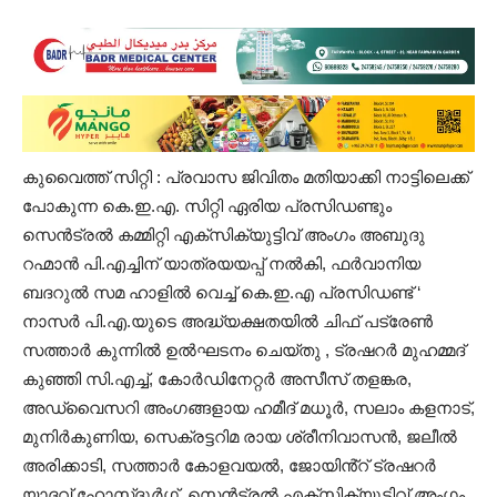
കുവൈത്ത് സിറ്റി : പ്രവാസ ജിവിതം മതിയാക്കി നാട്ടിലെക്ക്
പോകുന്ന കെ.ഇ.എ. സിറ്റി ഏരിയ പ്രസിഡണ്ടും
സെൻട്രൽ കമ്മിറ്റി എക്സിക്യുട്ടിവ് അംഗം അബുദു
റഹ്മാൻ പി.എച്ചിന് യാത്രയയപ്പ് നൽകി, ഫർവാനിയ
ബദറുൽ സമ ഹാളിൽ വെച്ച് കെ.ഇ.എ പ്രസിഡണ്ട് ‘
നാസർ പി.എ.യുടെ അദ്ധ്യക്ഷതയിൽ ചിഫ് പട്രേൺ
സത്താർ കുന്നിൽ ഉൽഘടനം ചെയ്തു , ട്രഷറർ മുഹമ്മദ്‌
കുഞ്ഞി സി.എച്ച്, കോർഡിനേറ്റർ അസീസ് തളങ്കര,
അഡ്വൈസറി അംഗങ്ങളായ ഹമീദ് മധൂർ, സലാം കളനാട്,
മുനിർകുണിയ, സെക്രട്ടറിമ രായ ശ്രീനിവാസൻ, ജലീൽ
അരിക്കാടി, സത്താർ കോളവയൽ, ജോയിൻ്റ് ട്രഷറർ
യാദവ് ഹോസ്ദുർഗ്ഗ്, സെൻട്രൽ എക്സിക്യൂട്ടിവ് അംഗം