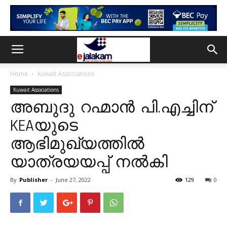
Home
Kuwait Associations
Kuwait Associations
അബുദു റഹ്മാൻ പി.എച്ചിന്
KEAയുടെ
ആഭിമുഖ്യത്തിൽ
യാത്രയയപ്പ് നൽകി
By
Publisher
-
June 27, 2022
129
0