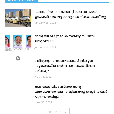
ഫർവാനിയ ഗവർണറേറ്റ് 2024-ൽ 4,540
ഉപേക്ഷിക്കപ്പെട്ട കാറുകൾ നീക്കം ചെയ്തു
January 23, 2025
മാർത്തോമാ ഇടവക സമ്മേളനം 2024
ജനുവരി 25
January 22, 2024
3 വിദ്യാഭ്യാസ മേഖലകൾക്ക് സ്കൂൾ
സുരക്ഷയ്ക്കായി 11 ദശലക്ഷം ദിനാർ
ലഭിക്കും
May 16, 2022
കുവൈത്തിൽ വിദേശ കാര്യ
മന്ത്രാലയത്തിലെ സർട്ടിഫിക്കറ്റ്‌ അറ്റസ്റ്റേഷൻ
പുനരാരംഭിച്ചു
June 30, 2022
Load more