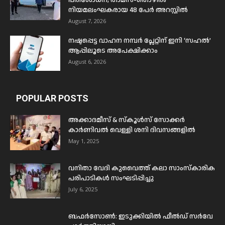
പരിശോധന; താമസ-തൊഴിൽ
നിയമലംഘകരായ 48 പേർ അറസ്റ്റിൽ
August 7, 2026
നഷ്ടപ്പെട്ട വാഹന നമ്പർ പ്ലേറ്റിന് ഇനി ‘സഹൽ’
ആപ്പിലൂടെ അപേക്ഷിക്കാം
August 6, 2026
POPULAR POSTS
അക്കാദമീസ് & സ്കൂൾസ് സോക്കർ
കാർണിവൽ വെള്ളി ശനി ദിവസങ്ങളിൽ
May 1, 2025
വനിതാ വേദി കുവൈത്ത് കലാ സാംസ്കാരിക
പരിപാടികൾ സംഘടിപ്പിച്ചു
July 6, 2025
ബഫര്‍സോണ്‍: ഇടുക്കിയില്‍ ഫീല്‍ഡ് സര്‍വേ