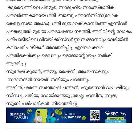
കുവൈത്തിലെ പ്രമുഖ സാമൂഹ്യ സാംസ്‌കാരിക
പ്രവർത്തകാരായ ശ്രീ ബാബു ഫ്രാൻസിസ്(ലോക
കേരള സഭാ അംഗം), ശ്രീ മുബാറക് കാമ്പ്രത്ത് എന്നിവർ
പങ്കെടുത്ത് മുഖ്യ പ്രഭാഷണം നടത്തി. അറിവിന്റെ ലോകം
പരിപാടിയിലെ വിജയിക്ക് സ്വർണ്ണ സമ്മാനവും വേദിയിൽ
കലാപരിപാടികൾ അവതരിപ്പിച്ച എല്ലാ കലാ
പ്രതിഭകൾക്കും മെഡലും മെമ്മോന്റോയും നൽകി
ആദരിച്ചു
സുരേഷ്‌ കുമാർ, അമ്മു, ഷൈനി ആശംസകളും
സദാനന്ദൻ നായർ നന്ദിയും പറഞ്ഞു.
അജിത്, ശരത്‌, സന്തോഷ് ചന്ദ്രൻ, ഹുസൈൻ A.K, ഷിജു,
സിന്ധു, പ്രിയ, റോയിമാത്യൂ ,രേഷ്മ, ഹസീന, സുജ,
സുബി പരിപാടികൾ നിയന്ത്രിച്ചു.