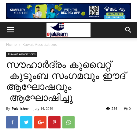
Home
Kuwait Associations
Kuwait Associations
സൗഹാർദ്രം കുവൈറ്റ്
കുടുംബ സംഗമവും ഈദ്
ആഘോഷവും
ആഘോഷിച്ചു
By
Publisher
-
July 14, 2019
256
0