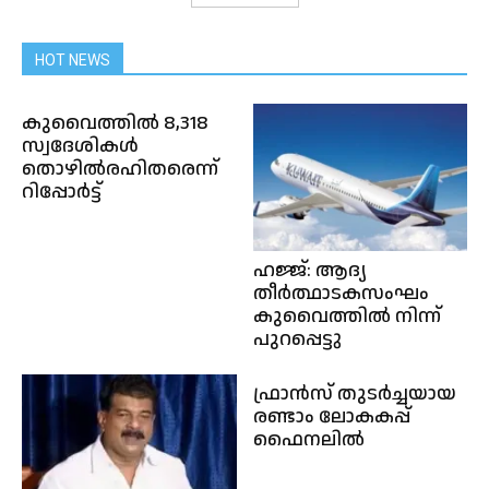
HOT NEWS
കുവൈത്തിൽ 8,318
സ്വദേശികൾ
തൊഴിൽരഹിതരെന്ന്
റിപ്പോർട്ട്
ഹജ്ജ്: ആദ്യ
തീർത്ഥാടകസംഘം
കുവൈത്തിൽ നിന്ന്
പുറപ്പെട്ടു
ഫ്രാൻസ് തുടർച്ചയായ
രണ്ടാം ലോകകപ്പ്
ഫൈനലിൽ