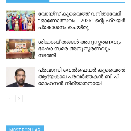
വോയ്സ് കുവൈത്ത് വനിതാവേദി
“ഓണോത്സവം – 2026” ന്റെ ഫ്ലയർ
പ്രകാശനം ചെയ്തു
ശിഹാബ് തങ്ങൾ അനുസ്മരണവും
ഭാഷാ സമര അനുസ്മരണവും
നടത്തി
പ്രവാസി വെൽഫെയർ കുവൈത്ത്
ആദ്യകാല പ്രവർത്തകൻ ബി.പി.
മോഹനൻ നിര്യാതനായി
MOST POPULAR