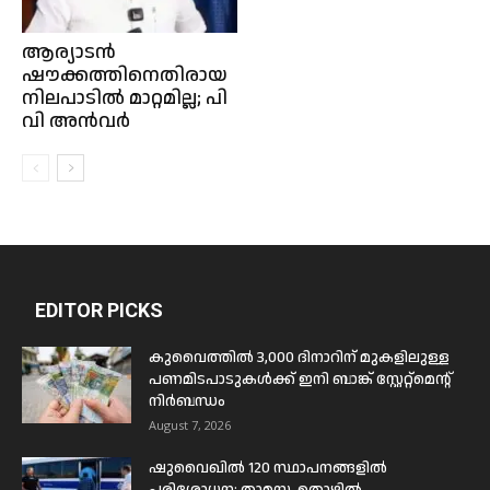
ആര്യാടൻ
ഷൗക്കത്തിനെതിരായ
നിലപാടിൽ മാറ്റമില്ല; പി
വി അൻവർ
EDITOR PICKS
കുവൈത്തിൽ 3,000 ദിനാറിന് മുകളിലുള്ള
പണമിടപാടുകൾക്ക് ഇനി ബാങ്ക് സ്റ്റേറ്റ്മെന്റ്
നിർബന്ധം
August 7, 2026
ഷുവൈഖിൽ 120 സ്ഥാപനങ്ങളിൽ