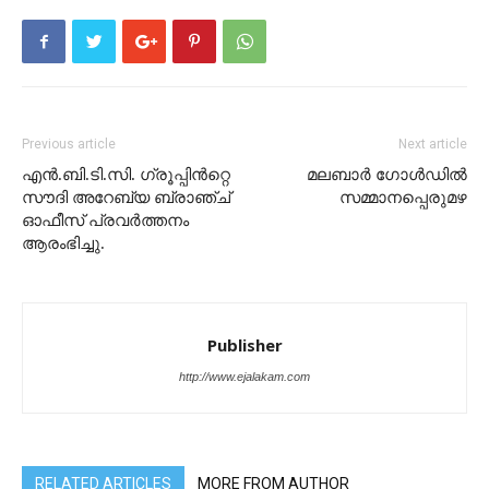
Previous article
Next article
എൻ.ബി.ടി.സി. ഗ്രൂപ്പിൻറ്റെ
മലബാർ ഗോൾഡിൽ
സൗദി അറേബ്യ ബ്രാഞ്ച്
സമ്മാനപ്പെരുമഴ
ഓഫീസ് പ്രവർത്തനം
ആരംഭിച്ചു.
Publisher
http://www.ejalakam.com
RELATED ARTICLES
MORE FROM AUTHOR