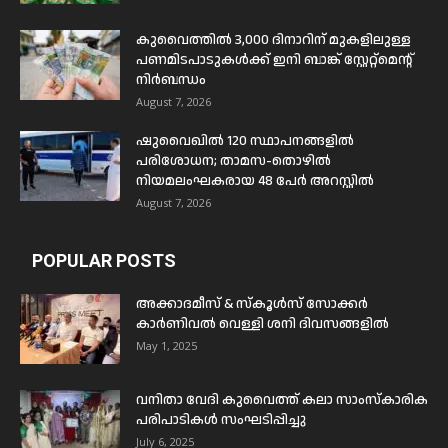
കുവൈത്തിൽ 3,000 ദിനാറിന് മുകളിലുള്ള
പണമിടപാടുകൾക്ക് ഇനി ബാങ്ക് സ്റ്റേറ്റ്മെന്റ്
നിർബന്ധം
August 7, 2026
ഷുവൈഖിൽ 120 സ്ഥാപനങ്ങളിൽ
പരിശോധന; താമസ-തൊഴിൽ
നിയമലംഘകരായ 48 പേർ അറസ്റ്റിൽ
August 7, 2026
POPULAR POSTS
അക്കാദമീസ് & സ്കൂൾസ് സോക്കർ
കാർണിവൽ വെള്ളി ശനി ദിവസങ്ങളിൽ
May 1, 2025
വനിതാ വേദി കുവൈത്ത് കലാ സാംസ്കാരിക
പരിപാടികൾ സംഘടിപ്പിച്ചു
July 6, 2025