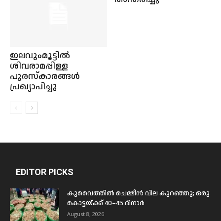
ഇലവുംമൂട്ടിൽ
ശിവരാമപ്പിള്ള
പുരസ്കാരങ്ങൾ
പ്രഖ്യാപിച്ചു
EDITOR PICKS
കുവൈത്തിൽ ചെമ്മീൻ വില കുറഞ്ഞു; ഒരു
കൊട്ടയ്ക്ക് 40–45 ദിനാർ
August 8, 2026