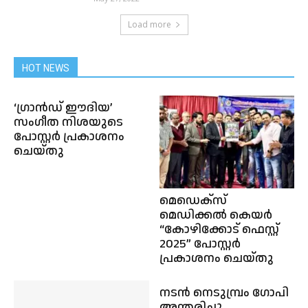
Load more
HOT NEWS
‘ഗ്രാൻഡ് ഈദിയ’
സംഗീത നിശയുടെ
പോസ്റ്റർ പ്രകാശനം
ചെയ്തു
മെഡെക്സ്
മെഡിക്കൽ കെയർ
“കോഴിക്കോട് ഫെസ്റ്റ്
2025” പോസ്റ്റർ
പ്രകാശനം ചെയ്തു
നടന്‍ നെടുമ്പ്രം ഗോപി
അന്തരിച്ചു