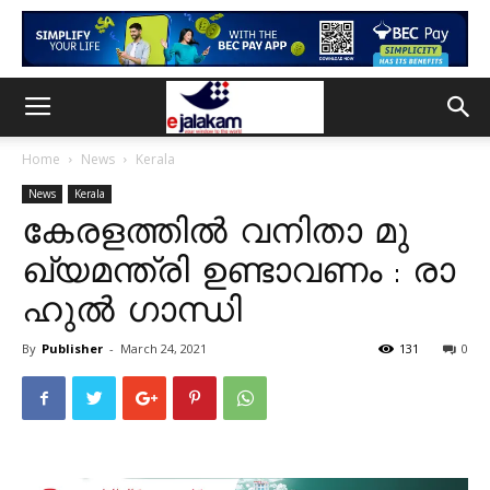
Home
News
Kerala
News
Kerala
കേ​ര​ള​ത്തി​ൽ വ​നി​താ മു​
ഖ്യ​മ​ന്ത്രി ഉ​ണ്ടാ​വ​ണം : രാ​
ഹു​ൽ ഗാ​ന്ധി
By
Publisher
-
March 24, 2021
131
0