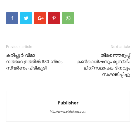
Previous article
Next article
ക​രി​പ്പൂ​ർ വി​മാ​
തിരഞ്ഞെടുപ്പ്
നത്താവളത്തിൽ 880 ഗ്രാം ​
കൺവെൻഷനും മുസ്ലീം
സ്വ​ർ​ണം പി​ടി​കൂ​ടി
ലീഗ് സ്ഥാപക ദിനവും
സംഘടിപ്പിച്ചു
Publisher
http://www.ejalakam.com