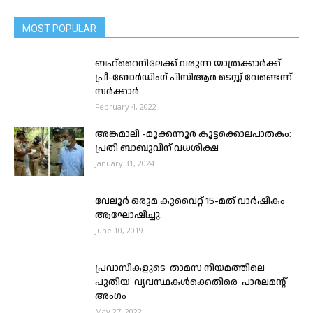
MOST POPULAR
ബഹ്‌റൈനിലേക്ക് വരുന്ന യാത്രക്കാർക്ക്
പ്രീ-ബോർഡിംഗ് പിസിആർ ടെസ്റ്റ് വേണ്ടെന്ന്
സർക്കാർ
February 4, 2022
അങ്കമാലി -മൂക്കന്നൂർ കൂട്ടക്കൊലപാതകം:
പ്രതി ബാബുവിന് വധശിക്ഷ
January 31, 2024
വേലൂർ ഒരുമ കുവൈറ്റ് 15-മത് വാർഷികം
ആഘോഷിച്ചു.
June 10, 2019
പ്രവാസികളുടെ താമസ നിയമത്തിലെ
പുതിയ വ്യവസ്ഥകൾക്കെതിരെ പാർലമന്റ്‌
അംഗം
May 27, 2022