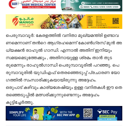
പെ​രു​മ്പാ​വൂ​ര്‍: കേ​ര​ള​ത്തി​ൽ വ​നി​താ മു​ഖ്യ​മ​ന്ത്രി ഉ​ണ്ടാ​വ​
ണ​മെ​ന്നാ​ണ് ത​ന്‍റെ ആ​ഗ്ര​ഹ​മെ​ന്ന് കോ​ൺ​ഗ്ര​സ് മു​ൻ അ​
ധ്യ​ക്ഷ​ൻ രാ​ഹു​ൽ ഗാ​ന്ധി. എന്നാൽ അതിന് ഇനിയും
സമയമെടുത്തേക്കും , അ​തി​നാ​യു​ള്ള ശ്ര​മം താ​ൻ തു​ട​
രുമെന്നും രാഹുൽഗാന്ധി പെരുമ്പാവൂരിൽ പറഞ്ഞു. പെ​
രു​മ്പാ​വൂ​രി​ൽ യു​ഡി​എ​ഫ് തെ​ര​ഞ്ഞെ​ടു​പ്പ് പ്ര​ചാ​ര​ണ യോ​
ഗ​ത്തി​ൽ സം​സാ​രി​ക്കു​ക​യാ​യി​രു​ന്നു അ​ദ്ദേ​ഹം.
ഒ​രു​പാ​ട് ക​ഴി​വും കാ​ര്യ​ശേ​ഷി​യും ഉ​ള്ള വ​നി​ത​ക​ൾ ഈ ​തെ​
ര​ഞ്ഞെ​ടു​പ്പി​ൽ മ​ത്സ​രി​ക്കു​ന്നു​ണ്ടെ​ന്നും അ​ദ്ദേ​ഹം
കൂട്ടിച്ചേർത്തു.