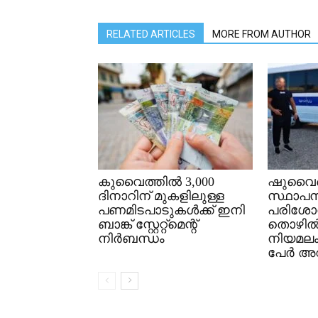
RELATED ARTICLES
MORE FROM AUTHOR
കുവൈത്തിൽ 3,000
ഷുവൈഖ
ദിനാറിന് മുകളിലുള്ള
സ്ഥാപന
പണമിടപാടുകൾക്ക് ഇനി
പരിശോ
ബാങ്ക് സ്റ്റേറ്റ്മെന്റ്
തൊഴി
നിർബന്ധം
നിയമല
പേർ അറസ