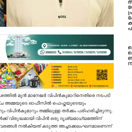
അ
പ
ക
ക
പ
ല
മ
ബ
ന
മർശത്തിൽ മുൻ മാനേജർ വിപിൻകുമാറിനെതിരെ നടപടി
യാഴ്ച അമ്മയുടെ ഓഫീസിൽ ഫെഫ്കയുടെയും
 വിപിൻകുമാറും തമ്മിലുള്ള തർക്കം പരിഹരിച്ചിരുന്നു.
 വിരുദ്ധമായി വിപിൻ ഒരു ദൃശ്യമാധ്യമത്തിന്
 വിവരങ്ങൾ നൽകിയത് കടുത്ത അച്ചടക്കലംഘനമാണെന്ന്