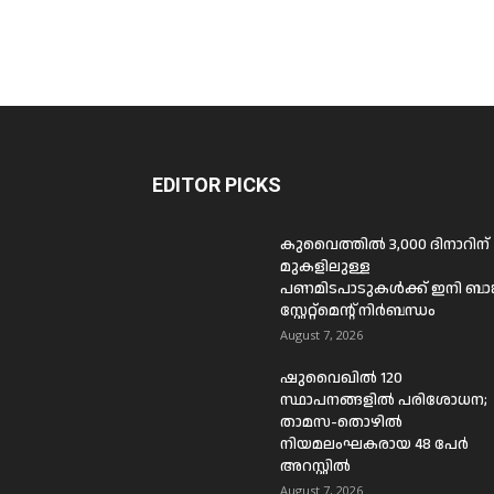
EDITOR PICKS
കുവൈത്തിൽ 3,000 ദിനാറിന്
മുകളിലുള്ള
പണമിടപാടുകൾക്ക് ഇനി ബാങ്
സ്റ്റേറ്റ്മെന്റ് നിർബന്ധം
August 7, 2026
ഷുവൈഖിൽ 120
സ്ഥാപനങ്ങളിൽ പരിശോധന;
താമസ-തൊഴിൽ
നിയമലംഘകരായ 48 പേർ
അറസ്റ്റിൽ
August 7, 2026