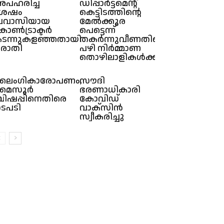
പഹരിച്ച
ഡിപ്പാർട്ട്‌മെന്റ്
ശേഷം
കെട്ടിടത്തിന്റെ
്രവാസിയായ
മേൽക്കൂര
ോൺട്രാക്ടർ
പെട്ടെന്ന്
ടന്നുകളഞ്ഞതായി
തകർന്നുവീണതിൻ്റെ
രാതി
പഴി നിർമ്മാണ
തൊഴിലാളികൾക്ക്
ൈംഗികാരോപണം,
സൗദി
ൈസൂര്‍
ഭരണാധികാരി
ിഷപ്പിനെതിരെ
കോവിഡ്
ടപടി
വാക്സിൻ
സ്വീകരിച്ചു