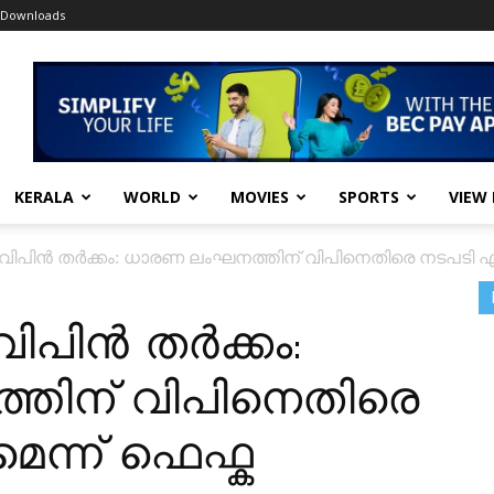
Downloads
KERALA
WORLD
MOVIES
SPORTS
VIEW
ൻ-വിപിൻ തർക്കം: ധാരണ ലംഘനത്തിന് വിപിനെതിരെ നടപടി എടു
-വിപിൻ തർക്കം:
തിന് വിപിനെതിരെ
െന്ന് ഫെഫ്ക