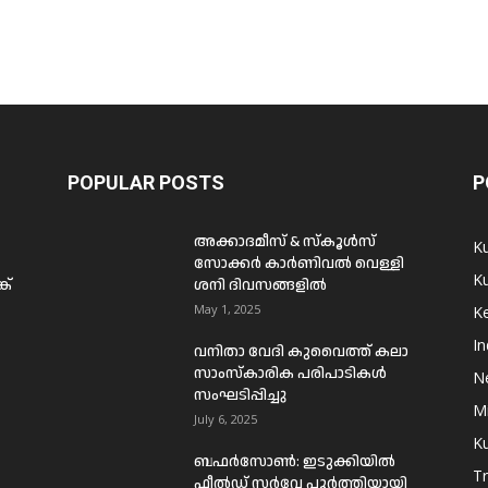
POPULAR POSTS
P
അക്കാദമീസ് & സ്കൂൾസ്
K
സോക്കർ കാർണിവൽ വെള്ളി
Ku
ക്
ശനി ദിവസങ്ങളിൽ
May 1, 2025
Ke
In
വനിതാ വേദി കുവൈത്ത് കലാ
സാംസ്കാരിക പരിപാടികൾ
N
സംഘടിപ്പിച്ചു
Mi
July 6, 2025
Ku
ബഫര്‍സോണ്‍: ഇടുക്കിയില്‍
T
ഫീല്‍ഡ് സര്‍വേ പൂര്‍ത്തിയായി