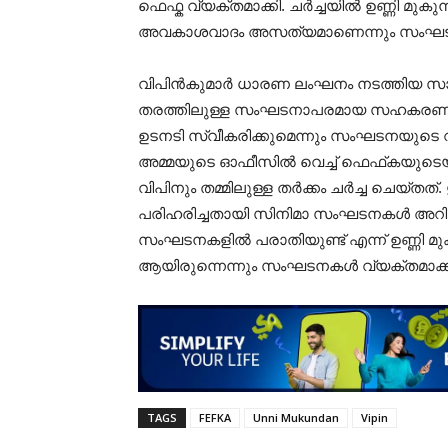
ഫെഫ്ക വ്യക്തമാക്കി. ചർച്ചയിൽ ഉണ്ണി മുകുന
അവകാശവാദം അസത്യമാണെന്നും സംഘടന നി
വിപിൻകുമാർ ധാരണ ലംഘനം നടത്തിയ സാ
തരത്തിലുള്ള സംഘടനാപരമായ സഹകരണവും 
ഉടനടി സ്വീകരിക്കുമെന്നും സംഘടനയുടെ വാ
അമ്മയുടെ ഓഫീസിൽ വെച്ച് ഫെഫ്‌കയുടെയു
വിപിനും തമ്മിലുള്ള തർക്കം ചർച്ച ചെയ്തത്
പരിഹരിച്ചതായി സിനിമാ സംഘടനകൾ അറിയിച
സംഘടനകളിൽ പരാതിയുണ്ട് എന്ന് ഉണ്ണി മു
ആയിരുന്നെന്നും സംഘടനകൾ വ്യക്തമാക്ക
TAGS
FEFKA
Unni Mukundan
Vipin