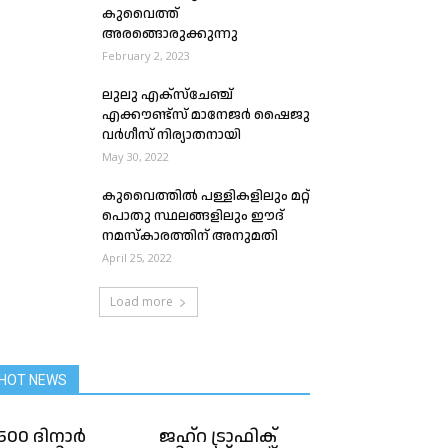
കുവൈത്ത്‌
അരങ്ങൊരുക്കുന്നു
February 2, 2023
ലുലു എക്സ്ചേഞ്ച്
എക്കൗണ്ട്സ്‌ മാനേജർ ഷൈജു
വർഗീസ് നിര്യാതനായി
May 30, 2022
കുവൈത്തിൽ പള്ളികളിലും മറ്റ്
പൊതു സ്ഥലങ്ങളിലും ഈദ്
നമസ്‌കാരത്തിന് അനുമതി
April 25, 2022
Load more
HOT NEWS
500 ദിനാർ
ജഹ്‌റ ട്രാഫിക്