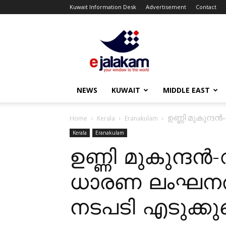
Kuwait Information Desk
Advertisement
Contact
ejalakam
NEWS
KUWAIT
MIDDLE EAST
ഉണ്ണി മുകുന്ദ
Home
Kerala
Eranakulam
Kerala
Eranakulam
ഉണ്ണി മുകുന്ദൻ
ധാരണ ലംഘനത്
നടപടി എടുക്കുമ