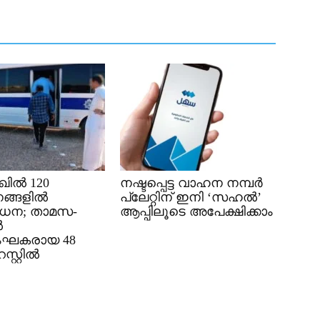
ിൽ 120
നഷ്ടപ്പെട്ട വാഹന നമ്പർ
ങ്ങളിൽ
പ്ലേറ്റിന് ഇനി ‘സഹൽ’
ധന; താമസ-
ആപ്പിലൂടെ അപേക്ഷിക്കാം
ൽ
ംഘകരായ 48
്റ്റിൽ