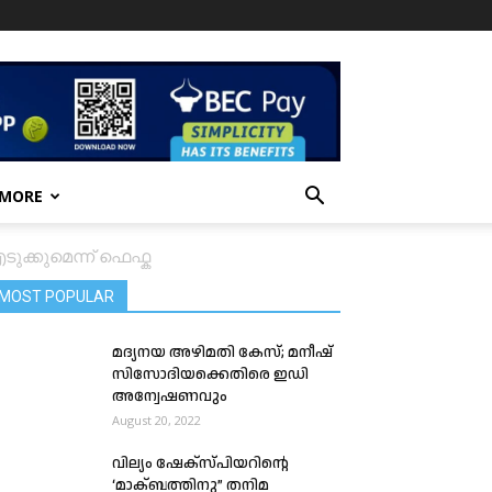
 MORE
ക്കുമെന്ന് ഫെഫ്ക
MOST POPULAR
മദ്യനയ അഴിമതി കേസ്; മനീഷ്
സിസോദിയക്കെതിരെ ഇഡി
അന്വേഷണവും
August 20, 2022
വില്യം ഷേക്സ്പിയറിന്റെ
‘മാക്ബത്തിനു” തനിമ