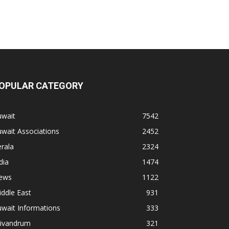
OPULAR CATEGORY
uwait
7542
wait Associations
2452
rala
2324
dia
1474
ews
1122
ddle East
931
wait Informations
333
rivandrum
321